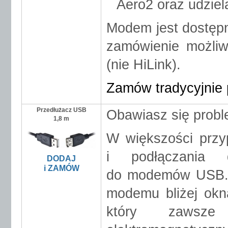
Aero2 oraz udzie
Modem jest dostępn
zamówienie możliwo
(nie HiLink).
Zamów tradycyjnie 
Przedłużacz USB
Obawiasz się prob
1,8 m
W większości prz
i podłączania 
DODAJ
i ZAMÓW
do modemów USB. 
modemu bliżej okn
który zawsze