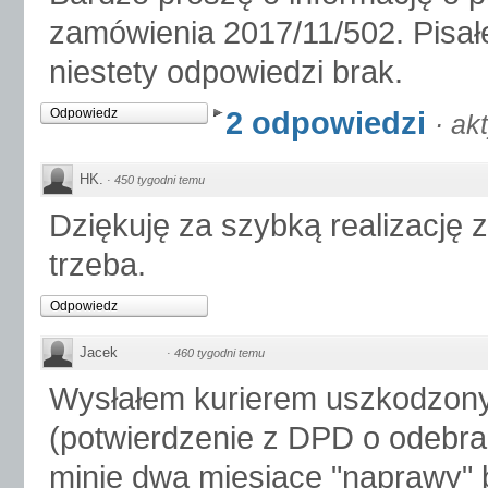
zamówienia 2017/11/502. Pisałe
niestety odpowiedzi brak.
2 odpowiedzi
Odpowiedz
·
ak
HK.
·
450 tygodni temu
Dziękuję za szybką realizację 
trzeba.
Odpowiedz
Jacek
·
460 tygodni temu
Wysłałem kurierem uszkodzo
(potwierdzenie z DPD o odebran
minie dwa miesiące "naprawy" 