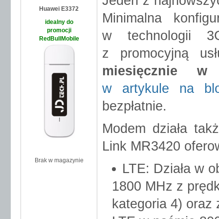
Jeden z najnowsz
Huawei E3372
Minimalna konfig
idealny do
promocji
w technologii 3
RedBullMobile
z promocyjną us
miesięcznie w
w artykule na bl
bezpłatnie.
Modem działa tak
Link MR3420 ofero
Brak w magazynie
LTE: Działa w 
DODAJ
i ZAMÓW
1800 MHz z prędk
kategoria 4) oraz 