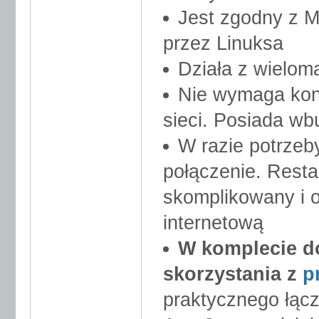
Jest zgodny z M
przez Linuksa
Działa z wielom
Nie wymaga konf
sieci. Posiada wb
W razie potrze
połączenie. Restar
skomplikowany i 
internetową
W komplecie do
skorzystania z
p
praktycznego łąc