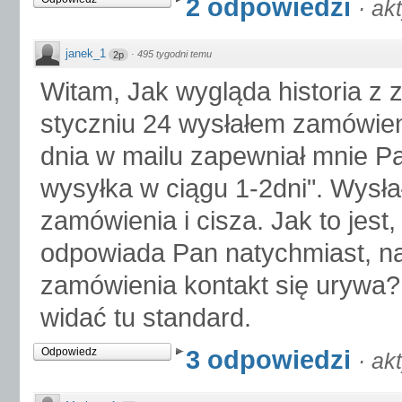
2 odpowiedzi
·
ak
janek_1
·
495 tygodni temu
2p
Witam, Jak wygląda historia 
styczniu 24 wysłałem zamówien
dnia w mailu zapewniał mnie P
wysyłka w ciągu 1-2dni". Wysła
zamówienia i cisza. Jak to jes
odpowiada Pan natychmiast, na
zamówienia kontakt się urywa?
widać tu standard.
3 odpowiedzi
Odpowiedz
·
ak