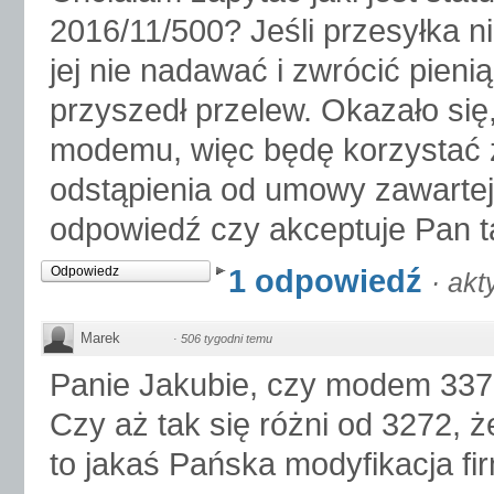
2016/11/500? Jeśli przesyłka n
jej nie nadawać i zwrócić pieni
przyszedł przelew. Okazało się
modemu, więc będę korzystać z
odstąpienia od umowy zawartej
odpowiedź czy akceptuje Pan t
1 odpowiedź
Odpowiedz
·
akt
Marek
·
506 tygodni temu
Panie Jakubie, czy modem 337
Czy aż tak się różni od 3272, 
to jakaś Pańska modyfikacja f