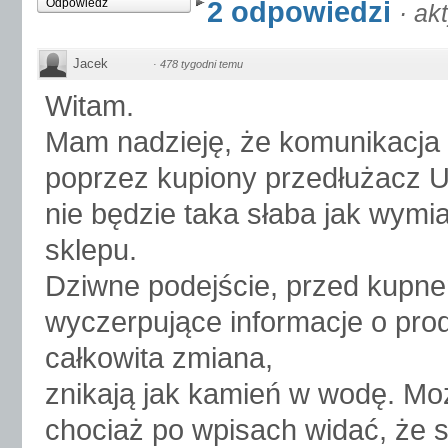
2 odpowiedzi
Odpowiedz
·
ak
Jacek
·
478 tygodni temu
Witam.
Mam nadzieję, że komunikacj
poprzez kupiony przedłużacz US
nie będzie taka słaba jak wymia
sklepu.
Dziwne podejście, przed kupne
wyczerpujące informacje o pro
całkowita zmiana,
znikają jak kamień w wodę. Mo
chociaż po wpisach widać, że sk