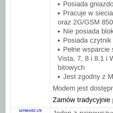
Posiada gniazd
Pracuje w siec
oraz 2G/GSM 850
Nie posiada blo
Posiada czytnik
Pełne wsparcie
Vista, 7, 8 i 8.1 
bitowych
Jest zgodny z 
Modem jest dostępn
Zamów tradycyjnie 
SZYBKOŚĆ LTE