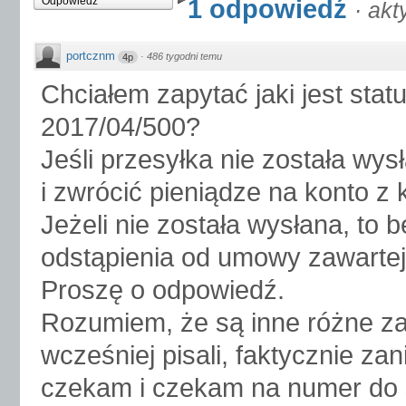
1 odpowiedź
Odpowiedz
·
akt
portcznm
·
486 tygodni temu
4p
Chciałem zapytać jaki jest sta
2017/04/500?
Jeśli przesyłka nie została wys
i zwrócić pieniądze na konto z 
Jeżeli nie została wysłana, to 
odstąpienia od umowy zawartej
Proszę o odpowiedź.
Rozumiem, że są inne różne zaj
wcześniej pisali, faktycznie za
czekam i czekam na numer do ś