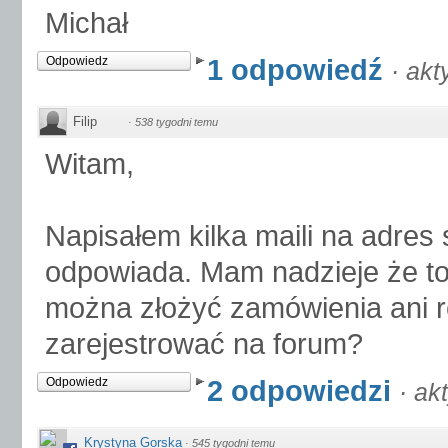
Michał
1 odpowiedź
Odpowiedz
·
akt
Filip
·
538 tygodni temu
Witam,
Napisałem kilka maili na adres s
odpowiada. Mam nadzieje że to
można złożyć zamówienia ani re
zarejestrować na forum?
2 odpowiedzi
Odpowiedz
·
ak
Krystyna Gorska
·
545 tygodni temu