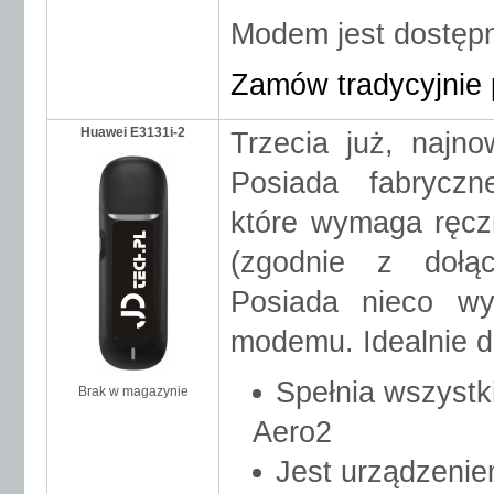
Modem jest dostępn
Zamów tradycyjnie 
Huawei E3131i-2
Trzecia już, naj
Posiada fabryczn
które wymaga ręczn
(zgodnie z dołąc
Posiada nieco wy
modemu. Idealnie d
Spełnia wszyst
Brak w magazynie
Aero2
DODAJ
i ZAMÓW
Jest urządzenie