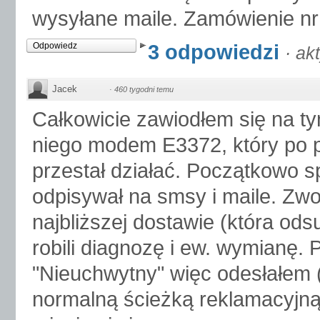
wysyłane maile. Zamówienie nr
3 odpowiedzi
Odpowiedz
·
ak
Jacek
·
460 tygodni temu
Całkowicie zawiodłem się na t
niego modem E3372, który po 
przestał działać. Początkowo s
odpisywał na smsy i maile. Zwo
najbliższej dostawie (która od
robili diagnozę i ew. wymianę. P
"Nieuchwytny" więc odesłałem
normalną ścieżką reklamacyjną