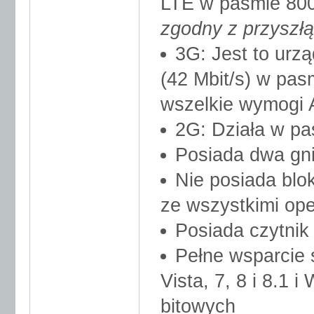
LTE w paśmie 800
zgodny z przyszłą
3G: Jest to urz
(42 Mbit/s) w pa
wszelkie wymogi 
2G: Działa w p
Posiada dwa gn
Nie posiada blok
ze wszystkimi ope
Posiada czytnik
Pełne wsparcie
Vista, 7, 8 i 8.1 
bitowych