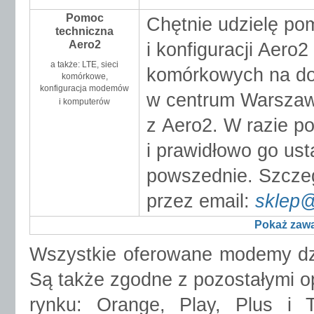
Pomoc
Chętnie udzielę po
techniczna
Aero2
i konfiguracji Aero
a także: LTE, sieci
komórkowych na do
komórkowe,
konfiguracja modemów
w centrum Warszawy
i komputerów
z Aero2. W razie p
i prawidłowo go us
powszednie. Szcze
przez email:
sklep@
Pokaż zawa
Wszystkie oferowane modemy dzi
Są także zgodne z pozostałymi o
rynku: Orange, Play, Plus i T