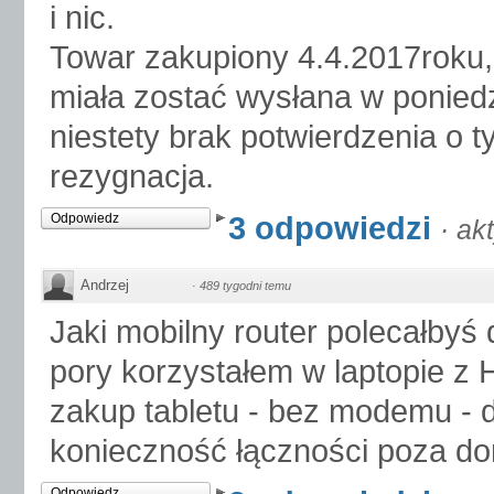
i nic.
Towar zakupiony 4.4.2017roku,
miała zostać wysłana w poniedz
niestety brak potwierdzenia o 
rezygnacja.
3 odpowiedzi
Odpowiedz
·
ak
Andrzej
·
489 tygodni temu
Jaki mobilny router polecałbyś 
pory korzystałem w laptopie z 
zakup tabletu - bez modemu - d
konieczność łączności poza d
Odpowiedz