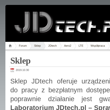
Forum
Sklep
JDtech
Aero2
LTE
Współpraca
Sklep
2019.10.30
Sklep JDtech oferuje urządzen
do pracy z bezpłatnym dostępe
poprawnie działanie jest gw
Laboratorium JDtech.pl – Spra