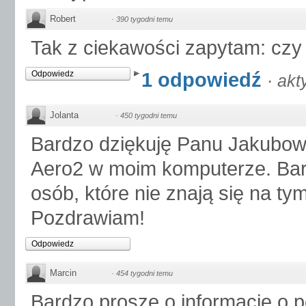
Robert
·
390 tygodni temu
Tak z ciekawości zapytam: czy t
1 odpowiedź
Odpowiedz
·
akt
Jolanta
·
450 tygodni temu
Bardzo dziękuję Panu Jakubow
Aero2 w moim komputerze. Bard
osób, które nie znają się na ty
Pozdrawiam!
Odpowiedz
Marcin
·
454 tygodni temu
Bardzo proszę o informację o p