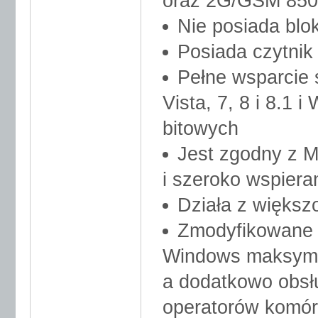
oraz 2G/GSM 850
Nie posiada blo
Posiada czytnik
Pełne wsparcie
Vista, 7, 8 i 8.1 
bitowych
Jest zgodny z 
i szeroko wspiera
Działa z większ
Zmodyfikowane 
Windows maksymal
a dodatkowo obsł
operatorów komór