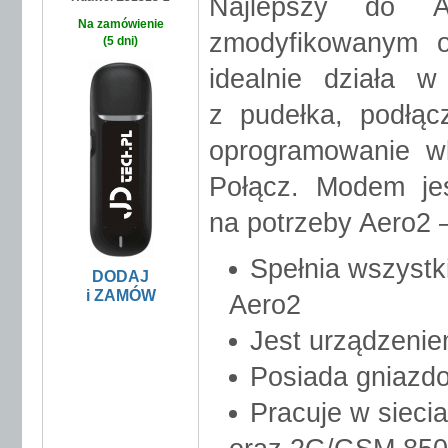
Najlepszy do A
Na zamówienie
zmodyfikowanym o
(5 dni)
idealnie działa 
z pudełka, podłąc
oprogramowanie 
Połącz. Modem je
na potrzeby Aero2 
Spełnia wszyst
DODAJ
i ZAMÓW
Aero2
Jest urządzenie
Posiada gniazd
Pracuje w siec