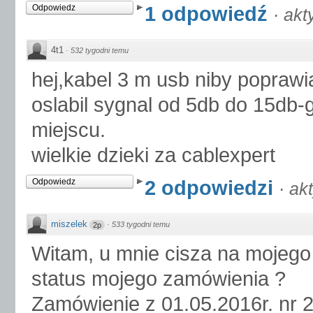
1 odpowiedź
Odpowiedz
·
akt
4t1
·
532 tygodni temu
hej,kabel 3 m usb niby poprawia
oslabil sygnal od 5db do 15d
miejscu.
wielkie dzieki za cablexpert
2 odpowiedzi
Odpowiedz
·
ak
miszelek
·
533 tygodni temu
2p
Witam, u mnie cisza na mojego 
status mojego zamówienia ?
Zamówienie z 01.05.2016r. nr 