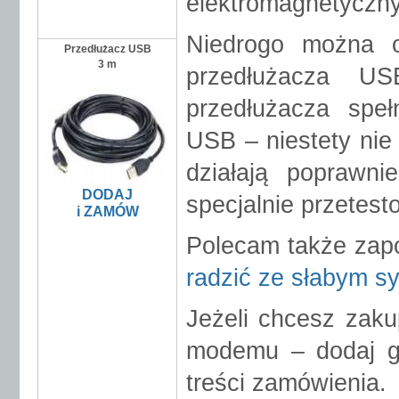
elektromagnetyczn
Niedrogo można o
Przedłużacz USB
3 m
przedłużacza US
przedłużacza spe
USB – niestety nie
działają poprawn
DODAJ
specjalnie przetes
i ZAMÓW
Polecam także zapo
radzić ze słabym s
Jeżeli chcesz zaku
modemu – dodaj g
treści zamówienia.