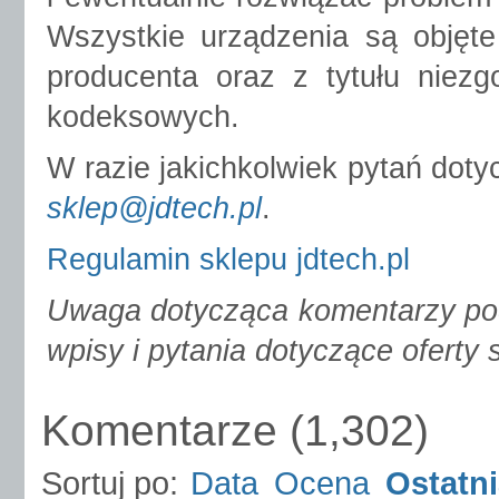
Wszystkie urządzenia są objęt
producenta oraz z tytułu nie
kodeksowych.
W razie jakichkolwiek pytań doty
sklep@jdtech.pl
.
Regulamin sklepu jdtech.pl
Uwaga dotycząca komentarzy pod 
wpisy i pytania dotyczące oferty s
Komentarze
(
1,302
)
Sortuj po:
Data
Ocena
Ostatn