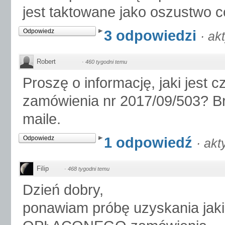
jest taktowane jako oszustwo c
3 odpowiedzi
Odpowiedz
·
ak
Robert
·
460 tygodni temu
Proszę o informację, jaki jest 
zamówienia nr 2017/09/503? B
maile.
1 odpowiedź
Odpowiedz
·
akt
Filip
·
468 tygodni temu
Dzień dobry,
ponawiam próbę uzyskania jakic