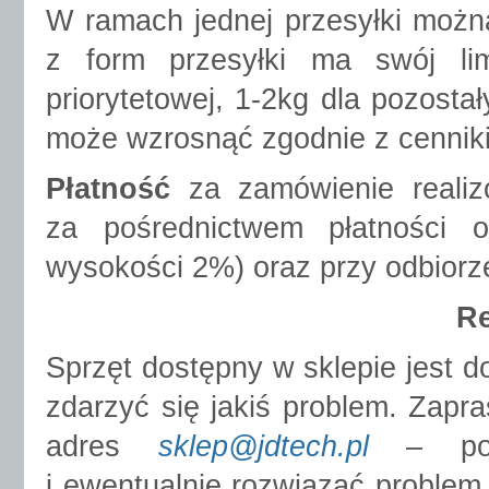
W ramach jednej przesyłki możn
z form przesyłki ma swój li
priorytetowej, 1-2kg dla pozosta
może wzrosnąć zgodnie z cennikie
Płatność
za zamówienie realiz
za pośrednictwem płatności o
wysokości 2%) oraz przy odbiorze
Re
Sprzęt dostępny w sklepie jest 
zdarzyć się jakiś problem. Zap
adres
sklep@jdtech.pl
– post
i ewentualnie rozwiązać problem