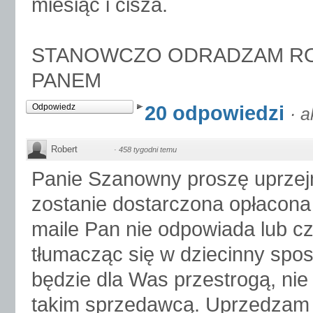
miesiąc i cisza.
STANOWCZO ODRADZAM ROB
PANEM
20 odpowiedzi
Odpowiedz
·
a
Robert
·
458 tygodni temu
Panie Szanowny proszę uprzej
zostanie dostarczona opłacona
maile Pan nie odpowiada lub cz
tłumacząc się w dziecinny sposó
będzie dla Was przestrogą, nie 
takim sprzedawcą. Uprzedzam 