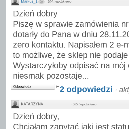
Markus_1
·
504 tygodni temu
2p
Dzień dobry
Piszę w sprawie zamówienia nr
dotarły do Pana w dniu 28.11.20
zero kontaktu. Napisałem 2 e-
to możliwe, że sklep nie podaje
Wystarczyłoby odpisać na mój em
niesmak pozostaje...
2 odpowiedzi
Odpowiedz
·
ak
KATARZYNA
·
505 tygodni temu
Dzień dobry,
Chciałam zapytać jaki jest sta