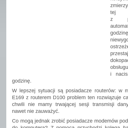
zmierzy
tej 
z po
automa
godzi
niewyg
ostrz
przesta
dokopać
obsłu
i naci
godzinę.
W lepszej sytuacji są posiadacze routerów: 
E169 z routerem D100 problem ten rozwiązuje cał
chwili nie mamy trwającej sesji transmisji da
nawet nie zauważyć.
Co mogą jednak zrobić posiadacze modemów pod
do komputera? Z pomocą przychodzi kolega
ha