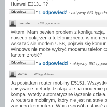
Huawei E3131 ??
1 odpowiedź
Odpowiedz
·
aktywny 651 tygodn
Elminster
·
651 tygodni temu
Witam. Mam pewien problem z konfiguracją. 
nowego połączenia telefonicznego, w momen
wskazać się modem USB, pojawia się komun
Windows nie może wykryć modemu telefonic
fantem zrobić?
5 odpowiedzi
Odpowiedz
·
aktywny 651 tygod
Marcin
·
653 tygodni temu
Ja posiadam router mobilny E5151. Wszystki
opisywane metody działają ale na modemie 
kompa. Wtedy automatyczne łączenie działa.
w routerze mobilnym, który nie jest na stałe
żadnego komputera. W jaki sposób ustawić 