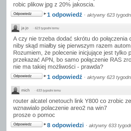
robic plikow jpg z 20% jakoscia.
1 odpowiedź
Odpowiedz
·
aktywny 623 tygodn
ja jo
·
623 tygodni temu
A czy nie trzeba dodać skrótu do połączenia 
niby skąd miałby się pierwszym razem autom
Rozumiem, że polecenie inicjujące jest tylko p
przekazać APN, bo samo połączenie RAS zr
nie ma takiej możliwości - prawda?
1 odpowiedź
Odpowiedz
·
aktywny 623 tygodn
mich
·
633 tygodni temu
router alcatel onetouch link Y800 co zrobic 
wznawialo polaczenie areo2 na win7
prosze o pomoc
8 odpowiedzi
Odpowiedz
·
aktywny 633 tygod