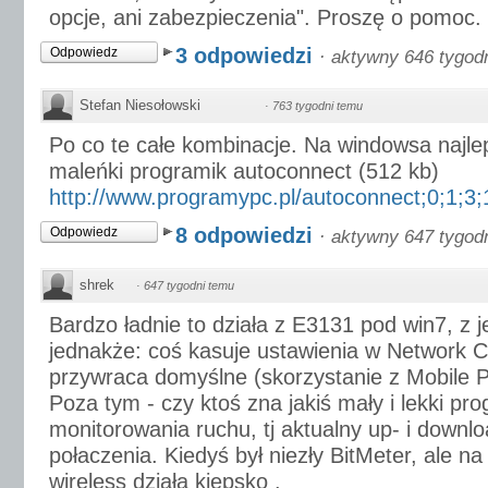
opcje, ani zabezpieczenia". Proszę o pomoc.
3 odpowiedzi
Odpowiedz
·
aktywny 646 tygod
Stefan Niesołowski
·
763 tygodni temu
Po co te całe kombinacje. Na windowsa najle
maleńki programik autoconnect (512 kb)
http://www.programypc.pl/autoconnect;0;1;3;1;
8 odpowiedzi
Odpowiedz
·
aktywny 647 tygod
shrek
·
647 tygodni temu
Bardzo ładnie to działa z E3131 pod win7, z
jednakże: coś kasuje ustawienia w Network C
przywraca domyślne (skorzystanie z Mobile P
Poza tym - czy ktoś zna jakiś mały i lekki pr
monitorowania ruchu, tj aktualny up- i downl
połaczenia. Kiedyś był niezły BitMeter, ale n
wireless działa kiepsko .