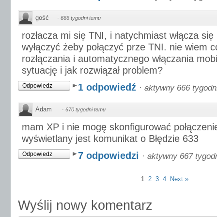
gość
·
666 tygodni temu
rozłacza mi się TNI, i natychmiast włącza si
wyłączyć żeby połączyć prze TNI. nie wiem 
rozłączania i automatycznego włączania mobil
sytuację i jak rozwiązał problem?
1 odpowiedź
Odpowiedz
·
aktywny 666 tygodn
Adam
·
670 tygodni temu
mam XP i nie mogę skonfigurować połączeni
wyświetlany jest komunikat o Błędzie 633
7 odpowiedzi
Odpowiedz
·
aktywny 667 tygod
1
2
3
4
Next »
Wyślij nowy komentarz