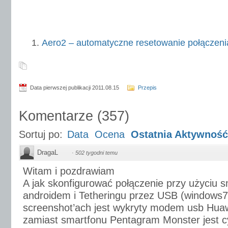
Aero2 – automatyczne resetowanie połączeni
Data pierwszej publikacji 2011.08.15
Przepis
Komentarze
(
357
)
Sortuj po:
Data
Ocena
Ostatnia Aktywność
DragaL
·
502 tygodni temu
Witam i pozdrawiam
A jak skonfigurować połączenie przy użyciu s
androidem i Tetheringu przez USB (windows
screenshot’ach jest wykryty modem usb Huaw
zamiast smartfonu Pentagram Monster jest c