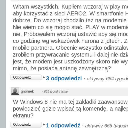
Witam wszystkich. Kupiłem wczoraj w play 
aby korzystać z sieci AERO2. W smartfonie
dobrze. Do wczoraj chodziło też na modemie a
Nie wiem co się mogło stać. PLAY w modem
nie. Próbowałem wczoraj ustawić aby się m
co godzinę wg wskazówek harona z jdtech. Z
mobile partnera. Obecnie wszystko odinstalo
zrobiłem przywracanie systemu i dalej nie dz
jest, że modem jest uszkodzony skoro nie w
mimo, że posiada antenę zewnętrzną?
3 odpowiedzi
Odpowiedz
·
aktywny 664 tygod
gnomek
·
665 tygodni temu
W Windows 8 nie ma tej zakładki zaawansow
powiedzieć gdzie wpisać tą komendę, a najlepi
ekranu?
1 odpowiedź
Odpowiedz
·
aktywny 665 tygodn