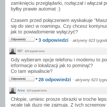
zamknięciu przeglądarki, rozłączał i włączał 
byłby prawie automat :)
Czasem przed połączeniem wyskakuje "Masz
się do sieci w roamingu. Czy chcesz kontynuo
jak to powiadomienie wyłączyć?
3 odpowiedzi
Odpowiedz
·
aktywny 623 tygod
007
·
624 tygodni temu
Gdy wybieram opcje telefonu i modemu to po
informacje o lokalizacji jak to pominąć?
Co tam wpisaliscie?
28 odpowiedzi
Odpowiedz
·
aktywny 623 tygo
Anna
·
623 tygodni temu
Chłopie, umiesc prosze obrazki w troche lepsz
wcale tak duzo nie zajmuja. Z tych screenow 