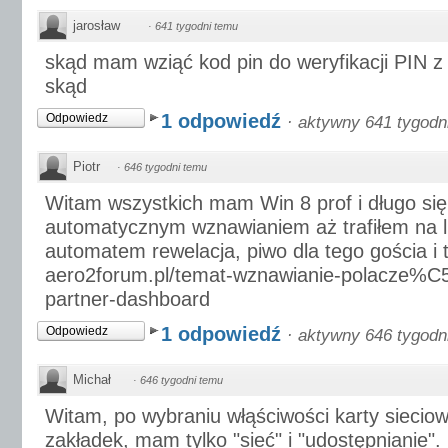
jarosław
·
641 tygodni temu
skąd mam wziąć kod pin do weryfikacji PIN 
skąd
1 odpowiedź
Odpowiedz
·
aktywny 641 tygodn
Piotr
·
646 tygodni temu
Witam wszystkich mam Win 8 prof i długo si
automatycznym wznawianiem aż trafiłem na li
automatem rewelacja, piwo dla tego gościa i 
aero2forum.pl/temat-wznawianie-polacze%C
partner-dashboard
1 odpowiedź
Odpowiedz
·
aktywny 646 tygodn
Michał
·
646 tygodni temu
Witam, po wybraniu włąściwości karty sieciow
zakładek, mam tylko "sieć" i "udostępnianie".