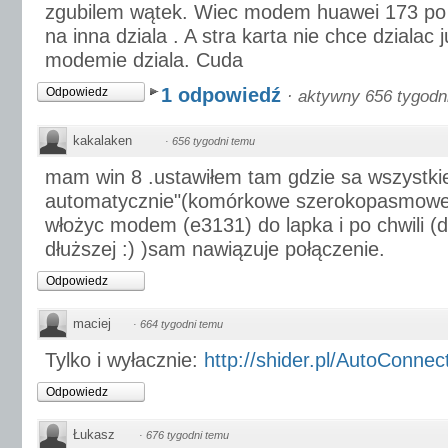
zgubilem wątek. Wiec modem huawei 173 po 
na inna dziala . A stra karta nie chce dzialac
modemie dziala. Cuda
1 odpowiedź
Odpowiedz
·
aktywny 656 tygodn
kakalaken
·
656 tygodni temu
mam win 8 .ustawiłem tam gdzie sa wszystkie 
automatycznie"(komórkowe szerokopasmowe) 
włożyc modem (e3131) do lapka i po chwili (
dłuższej :) )sam nawiązuje połączenie.
Odpowiedz
maciej
·
664 tygodni temu
Tylko i wyłacznie:
http://shider.pl/AutoConnec
Odpowiedz
Łukasz
·
676 tygodni temu