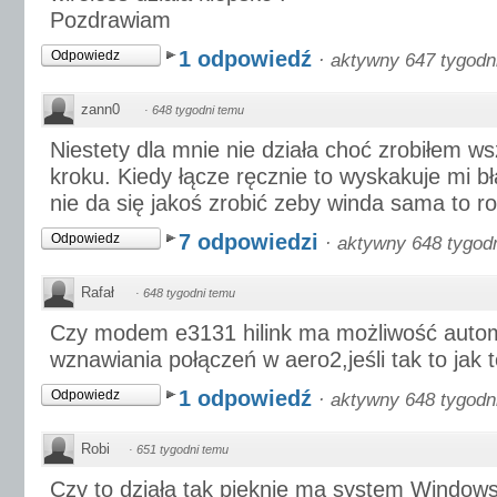
Pozdrawiam
1 odpowiedź
Odpowiedz
·
aktywny 647 tygodn
zann0
·
648 tygodni temu
Niestety dla mnie nie działa choć zrobiłem w
kroku. Kiedy łącze ręcznie to wyskakuje mi b
nie da się jakoś zrobić zeby winda sama to ro
7 odpowiedzi
Odpowiedz
·
aktywny 648 tygod
Rafał
·
648 tygodni temu
Czy modem e3131 hilink ma możliwość auto
wznawiania połączeń w aero2,jeśli tak to jak
1 odpowiedź
Odpowiedz
·
aktywny 648 tygodn
Robi
·
651 tygodni temu
Czy to działa tak pięknie ma system Window