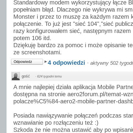
Standardowy modem wykorzystujący łącze Bl
popełniam błąd. Dlaczego nie wykrywa mi s
Monster i przez to muszę za każdym razem 
połączenie. To już jest "sieć 104","sieć public
razy konfigurowałem sieć, następnym razem b
potem 106 itd.
Dziękuję bardzo za pomoc i może opisanie teg
ze screenshotami.
4 odpowiedzi
Odpowiedz
·
aktywny 502 tygod
gość
·
624 tygodni temu
A mnie najlepiej działa aplikacja Mobile Part
dostępna na stronie aero2forum.pl/temat-wz
polacze%C5%84-aero2-mobile-partner-dash
Posiada nawiązywanie połączeń podczas star
wznawianie po rozłączeniu też :)
Szkoda że nie można ustawić aby po wpisani