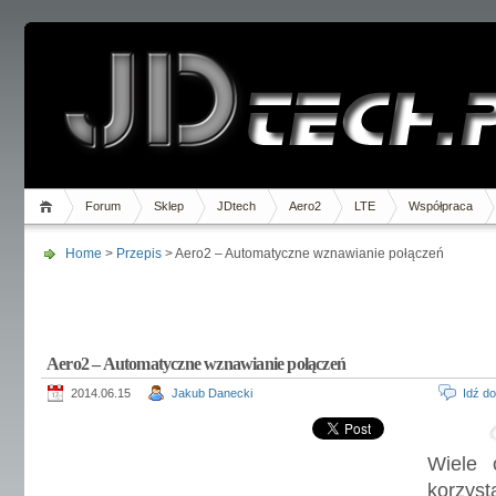
Forum
Sklep
JDtech
Aero2
LTE
Współpraca
Home
>
Przepis
> Aero2 – Automatyczne wznawianie połączeń
Aero2 – Automatyczne wznawianie połączeń
2014.06.15
Jakub Danecki
Idź d
Wiele 
korzy