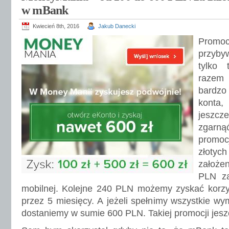
w mBank
Kwiecień 8th, 2016
Jakub Danecki
Promoc
przyby
tylko 
razem 
bardzo 
konta
jeszcz
zgarną
promoc
złotyc
założen
PLN za
mobilnej. Kolejne 240 PLN możemy zyskać korzyst
przez 5 miesięcy. A jeżeli spełnimy wszystkie wy
dostaniemy w sumie 600 PLN. Takiej promocji jesz