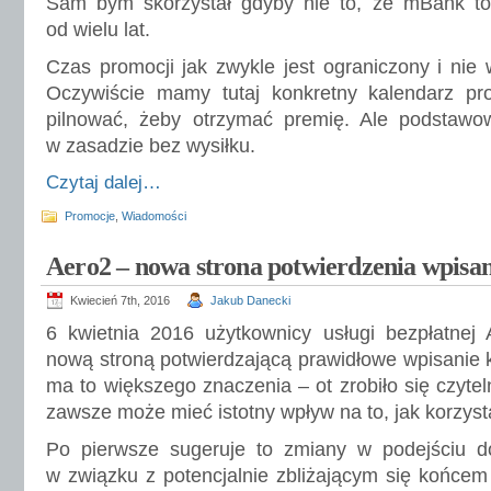
Sam bym skorzystał gdyby nie to, że mBank t
od wielu lat.
Czas promocji jak zwykle jest ograniczony i nie 
Oczywiście mamy tutaj konkretny kalendarz pr
pilnować, żeby otrzymać premię. Ale podstaw
w zasadzie bez wysiłku.
Czytaj dalej…
Promocje
,
Wiadomości
Aero2 – nowa strona potwierdzenia wpisa
Kwiecień 7th, 2016
Jakub Danecki
6 kwietnia 2016 użytkownicy usługi bezpłatnej A
nową stroną potwierdzającą prawidłowe wpisanie k
ma to większego znaczenia – ot zrobiło się czyteln
zawsze może mieć istotny wpływ na to, jak korzys
Po pierwsze sugeruje to zmiany w podejściu d
w związku z potencjalnie zbliżającym się końce