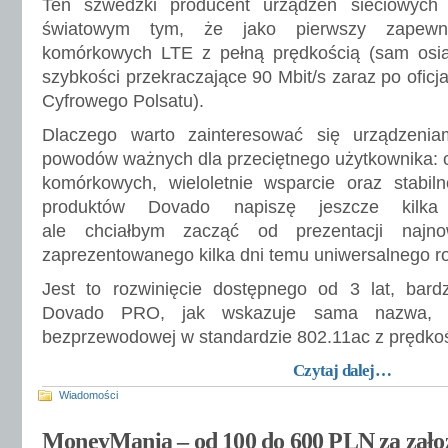
Ten szwedzki producent urządzeń sieciowych 
światowym tym, że jako pierwszy zapew
komórkowych LTE z pełną prędkością (sam osi
szybkości przekraczające 90 Mbit/s zaraz po oficj
Cyfrowego Polsatu).
Dlaczego warto zainteresować się urządzenia
powodów ważnych dla przeciętnego użytkownika:
komórkowych, wieloletnie wsparcie oraz stabiln
produktów Dovado napiszę jeszcze kilka 
ale chciałbym zacząć od prezentacji najno
zaprezentowanego kilka dni temu uniwersalnego 
Jest to rozwinięcie dostępnego od 3 lat, bar
Dovado PRO, jak wskazuje sama nazwa, o 
bezprzewodowej w standardzie 802.11ac z prędkoś
Czytaj dalej…
Wiadomości
MoneyMania – od 100 do 600 PLN za zało