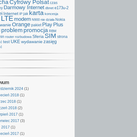
cha
Cyfrowy Polsat
czas
Darmowy Internet
e173u-2
wy
dbnet
karta
i
Internet
IP
jak
koncesja
LTE
modem
Nokia
N900
nie działa
Orange
Play
Plus
iwanie
pakiet
problem
promocja
d
RBM
SIM
Sferia
min
strona
router
rozbudowa
UKE
wydawanie
zasięg
test
ść
ść
iwum
dziernik 2024
(1)
ecień 2018
(1)
rzec 2018
(1)
czeń 2018
(2)
rpień 2017
(1)
rwiec 2017
(3)
j 2017
(1)
ecień 2017
(1)