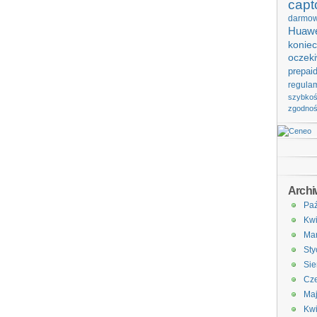
capt
darmo
Huawe
koniec
oczek
prepai
regula
szybko
zgodno
Arch
Paź
Kwi
Ma
Sty
Sie
Cze
Ma
Kwi