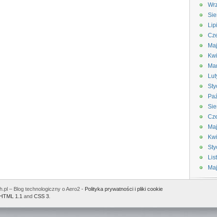
Wrz
Sie
Lip
Cze
Maj
Kwi
Ma
Lut
Sty
Paź
Sie
Cze
Ma
Kwi
Sty
Lis
Ma
.pl – Blog technologiczny o Aero2 -
Polityka prywatności i pliki cookie
HTML 1.1
and
CSS 3
.