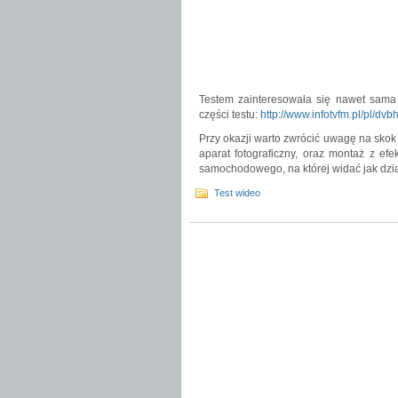
Testem zainteresowała się nawet sama 
części testu:
http://www.infotvfm.pl/pl/dv
Przy okazji warto zwrócić uwagę na skok
aparat fotograficzny, oraz montaż z ef
samochodowego, na której widać jak dz
Test wideo