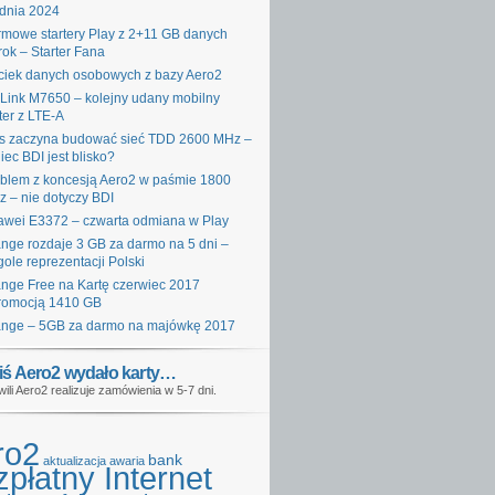
dnia 2024
mowe startery Play z 2+11 GB danych
rok – Starter Fana
iek danych osobowych z bazy Aero2
Link M7650 – kolejny udany mobilny
ter z LTE-A
s zaczyna budować sieć TDD 2600 MHz –
iec BDI jest blisko?
blem z koncesją Aero2 w paśmie 1800
 – nie dotyczy BDI
wei E3372 – czwarta odmiana w Play
nge rozdaje 3 GB za darmo na 5 dni –
gole reprezentacji Polski
nge Free na Kartę czerwiec 2017
romocją 1410 GB
nge – 5GB za darmo na majówkę 2017
iś Aero2 wydało karty…
wili Aero2 realizuje zamówienia w 5-7 dni.
ro2
bank
aktualizacja
awaria
płatny Internet