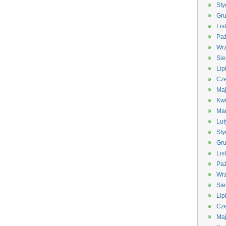
Sty
Gru
Lis
Paź
Wrz
Sie
Lip
Cze
Ma
Kwi
Ma
Lut
Sty
Gru
Lis
Paź
Wrz
Sie
Lip
Cze
Ma