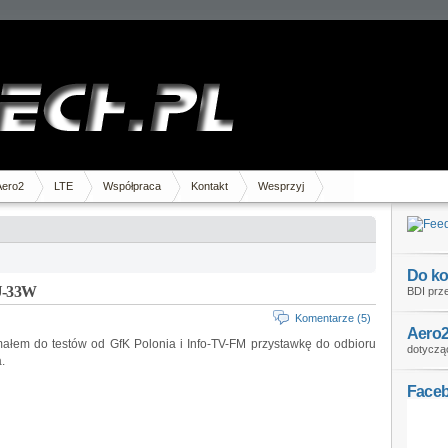
Aero2
LTE
Współpraca
Kontakt
Wesprzyj
Do ko
SU-33W
BDI prze
Komentarze (5)
Aero2
ałem do testów od GfK Polonia i Info-TV-FM przystawkę do odbioru
dotycząc
.
Face