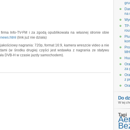
gru
Dar
na 
Wyc
TP-
rou
firma Info-TV-FM i za zgodą opublikowała na własnej stronie obie
Plu
bhnews.html
(link już nie działa)
kon
 jakościowy nagrania: 720p, format 16:9, kamera wreszcie video a nie
Pro
ektami (w środku drugiej części jest wstawka z nagrania ze statywu
MHz
iała DVB-H w czasie jazdy samochodem).
Hua
Ora
za 
Ora
z p
Ora
Do dz
W tej ch
Tagi
Ae
Bez