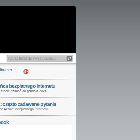
ńca bezpłatnego Internetu
stanie działać 30 grudnia 2024
: często zadawane pytania
e Aero2 i bezpłatnego Internetu
book