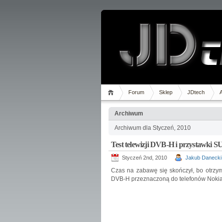
Forum
Sklep
JDtech
Archiwum
Archiwum dla Styczeń, 2010
Test telewizji DVB-H i przystawki 
Styczeń 2nd, 2010
Jakub Danecki
Czas na zabawę się skończył, bo otrzym
DVB-H przeznaczoną do telefonów Nokia