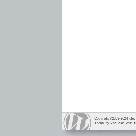
Copyright ©2009-2024 jdtech
Theme by
NeoEase
. Valid
X