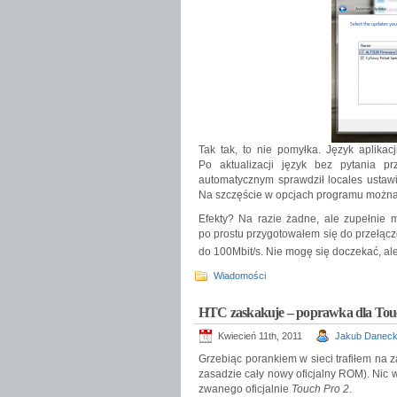
Tak tak, to nie pomyłka. Język aplikacj
Po aktualizacji język bez pytania pr
automatycznym sprawdził locales ustawi
Na szczęście w opcjach programu można 
Efekty? Na razie żadne, ale zupełnie m
po prostu przygotowałem się do przełącz
do 100Mbit/s. Nie mogę się doczekać, al
Wiadomości
HTC zaskakuje – poprawka dla Tou
Kwiecień 11th, 2011
Jakub Daneck
Grzebiąc porankiem w sieci trafiłem na
zasadzie cały nowy oficjalny ROM). Nic 
zwanego oficjalnie
Touch Pro 2
.