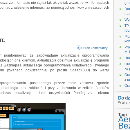
ieszy, że informacje nie są już tak ukryte jak wcześniej w informacjach
gru
trudniać znalezienie informacji za pomocą odnośników umieszczonych
Dar
na 
Wyc
TP-
rou
Plu
LTE
kon
Pro
Brak komentarzy
MHz
ym poinformować, że zapowiadane aktualizacje oprogramowania
Hua
dostępnione klientom. Aktualizacja obejmuje aktualizację programu
Ora
oraz ważniejszą aktualizację oprogramowania układowego (zwanego
za 
00 (zwanego powszechniej po prostu Speed1000) do wersji
Ora
z p
i oprogramowania posiadanego przeze mnie zestawu zgodnie
Ora
a przebiegła bez zakłóceń i przy zachowaniu wszelkich środków
czas aktualizacji – takie oczywistości). Poniżej zrzut ekranu
Do dz
W tej ch
Tagi
Ae
Bez