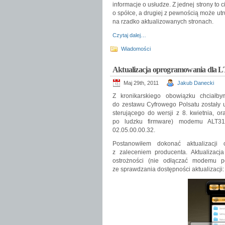
informacje o usłudze. Z jednej strony to c
o spółce, a drugiej z pewnością może u
na rzadko aktualizowanych stronach.
Czytaj dalej…
Wiadomości
Aktualizacja oprogramowania dla 
Maj 29th, 2011
Jakub Danecki
Z kronikarskiego obowiązku chciałb
do zestawu Cyfrowego Polsatu zostały u
sterującego do wersji z 8. kwietnia, 
po ludzku firmware) modemu ALT31
02.05.00.00.32.
Postanowiłem dokonać aktualizacj
z zaleceniem producenta. Aktualizacj
ostrożności (nie odłączać modemu pod
ze sprawdzania dostępności aktualizacji: