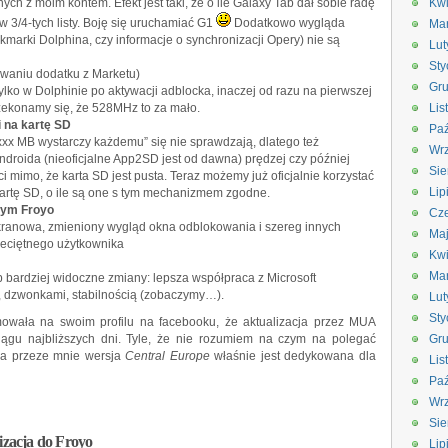
ch z moim kontem. Efekt jest taki, że o ile Galaxy Tab dał sobie radę
Kwi
ł w 3/4-tych listy. Boję się uruchamiać G1
Dodatkowo wygląda
Ma
ookmarki Dolphina, czy informacje o synchronizacji Opery) nie są
Lut
Sty
owaniu dodatku z Marketu)
Gru
ylko w Dolphinie po aktywacji adblocka, inaczej od razu na pierwszej
zekonamy się, że 528MHz to za mało.
Lis
i na kartę SD
Paź
xx MB wystarczy każdemu” się nie sprawdzają, dlatego też
Wrz
ndroida (nieoficjalne App2SD jest od dawna) prędzej czy później
Sie
 mimo, że karta SD jest pusta. Teraz możemy już oficjalnie korzystać
Lip
artę SD, o ile są one s tym mechanizmem zgodne.
mym Froyo
Cze
kranowa, zmieniony wygląd okna odblokowania i szereg innych
Ma
zeciętnego użytkownika
Kwi
Ma
 bardziej widoczne zmiany: lepsza współpraca z Microsoft
, dzwonkami, stabilnością (zobaczymy…).
Lut
Sty
mowała na swoim profilu na facebooku, że aktualizacja przez MUA
iągu najbliższych dni. Tyle, że nie rozumiem na czym na polegać
Gru
na przeze mnie wersja
Central Europe
właśnie jest dedykowana dla
Lis
Paź
Wrz
Sie
lizacja do Froyo
Lip