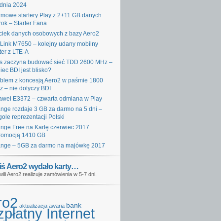
dnia 2024
mowe startery Play z 2+11 GB danych
rok – Starter Fana
iek danych osobowych z bazy Aero2
Link M7650 – kolejny udany mobilny
ter z LTE-A
s zaczyna budować sieć TDD 2600 MHz –
iec BDI jest blisko?
blem z koncesją Aero2 w paśmie 1800
 – nie dotyczy BDI
wei E3372 – czwarta odmiana w Play
nge rozdaje 3 GB za darmo na 5 dni –
gole reprezentacji Polski
nge Free na Kartę czerwiec 2017
romocją 1410 GB
nge – 5GB za darmo na majówkę 2017
iś Aero2 wydało karty…
wili Aero2 realizuje zamówienia w 5-7 dni.
ro2
bank
aktualizacja
awaria
płatny Internet