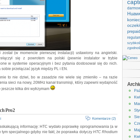
capt
darmo
Huawe
koniec
oczek
prepai
regula
szybko
zgodno
i został (w momencie pierwszej instalacji) ustawiony na angielski.
zełączył się z powrotem na polski (pewnie instalator w trybie
one w systemie operacyjnym i bez pytania dostosował się do nich.
sobie przełączać język między PL i EN.
nie to nie dziwi, bo w zasadzie nie wiele się zmieniło – na razie
enia sieci na nowy, 20MHz kanał transmisji, który zapewni wydajność
Arch
e jeszcze kilka dni wytrzymam
Paź
Kwi
Ma
ch Pro2
Sty
Sie
i
Komentarze (2)
Cze
 zaskakującą informację: HTC wydało poprawkę oprogramowania (a w
Ma
w tym specjalnego gdyby nie fakt, że poprawka dotyczy
HTC Rhodium
Kwi