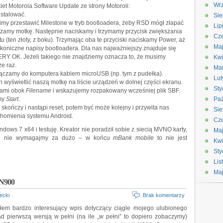
Wrz
et Motorola Software Update ze strony Motoroli:
nstalować.
Sie
my przestawić Milestone w tryb bootloadera, żeby RSD mógł złapać
Lip
ączamy motkę. Następnie naciskamy i trzymamy przycisk zwiększania
Cze
tu (ten złoty, z boku). Trzymając oba te przyciski naciskamy Power, aż
Maj
oniczne napisy bootloadera. Dla nas najważniejszy znajduje się
RY OK. Jeżeli takiego nie znajdziemy oznacza to, że musimy
Kwi
e raz.
Ma
łączamy do komputera kablem microUSB (np. tym z pudełka).
Lut
 wyświetlić naszą motkę na liście urządzeń w dolnej części ekranu.
Sty
pkami obok
Filename
i wskazujemy rozpakowany wcześniej plik SBF.
amy
Start
.
Paź
 skończy i nastąpi reset, potem być może kolejny i przywita nas
Sie
chomienia systemu Android.
Cze
ws 7 x64 i testuję. Kreator nie poradził sobie z siecią MVNO karty,
Ma
ale nie wymagajmy za dużo – w końcu
mBank mobile
to nie jest
Kwi
Sty
Lis
Ma
 N900
ecki
Brak komentarzy
em bardzo interesujący wpis dotyczący ciągle mojego ulubionego
 pierwszą wersją w pełni (na ile „w pełni” to dopiero zobaczymy)