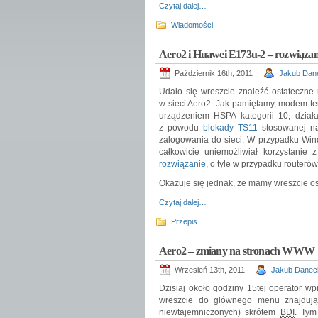
Czytaj dalej…
Wiadomości
Aero2 i Huawei E173u-2 – rozwiązan
Październik 16th, 2011
Jakub Dan
Udało się wreszcie znaleźć ostatecz
w sieci Aero2. Jak pamiętamy, modem te
urządzeniem HSPA kategorii 10, dział
z powodu
blokady TS11
stosowanej n
zalogowania do sieci. W przypadku Wind
całkowicie uniemożliwiał korzystanie
rozwiązanie
, o tyle w przypadku routerów
Okazuje się jednak, że mamy wreszcie o
Czytaj dalej…
Przepis
Aero2 – zmiany na stronach WWW
Wrzesień 13th, 2011
Jakub Danec
Dzisiaj około godziny 15tej operator wp
wreszcie do głównego menu znajdują
niewtajemniczonych) skrótem
BDI
. Tym