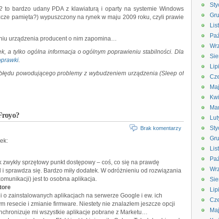
Sty
o2
to bardzo udany PDA z klawiaturą i oparty na systemie Windows
Gru
eszcze pamięta?) wypuszczony na rynek w maju 2009 roku, czyli prawie
Lis
Paź
aniu urządzenia producent o nim zapomina…
Wrz
ek, a tylko ogólna informacja o ogólnym poprawieniu stabilności. Dla
Sie
oprawki
.
Lip
 błędu powodującego problemy z wybudzeniem urządzenia (Sleep of
Cze
Ma
Kwi
Ma
Froyo?
Lut
Sty
Brak komentarzy
Gru
ek:
Lis
Paź
jak zwykły sprzętowy punkt dostępowy – coś, co się na prawdę
Wrz
 i sprawdza się. Bardzo miły dodatek. W odróżnieniu od rozwiązania
unikacji) jest to osobna aplikacja.
Sie
tore
Lip
 o zainstalowanych aplikacjach na serwerze Google i ew. ich
Cze
 resecie i zmianie firmware. Niestety nie znalazłem jeszcze opcji
Ma
 synchronizuje mi wszystkie aplikacje pobrane z Marketu…