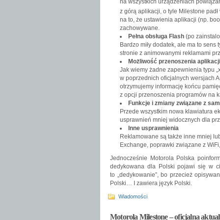
na wszystkich urządzeniach powiązany
z górą aplikacji, o tyle Milestone pad
na to, że ustawienia aplikacji (np. b
zachowywane.
Pełna obsługa Flash
(po zainstal
Bardzo miły dodatek, ale ma to sens t
stronie z animowanymi reklamami pr
Możliwość przenoszenia aplikacj
Jak wiemy żadne zapewnienia typu „x
w poprzednich oficjalnych wersjach A
otrzymujemy informację końcu pamięci
z opcji przenoszenia programów na k
Funkcje i zmiany związane z sa
Przede wszystkim nowa klawiatura e
usprawnień mniej widocznych dla pr
Inne usprawnienia
Reklamowane są także inne mniej lub
Exchange, poprawki związane z WiFi
Jednocześnie Motorola Polska poinfor
dedykowana dla Polski pojawi się w c
to „dedykowanie”, bo przecież opisywa
Polski… I zawiera język Polski.
Wiadomości
Motorola Milestone – oficjalna aktua