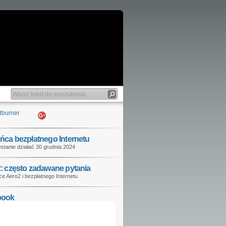
ńca bezpłatnego Internetu
stanie działać 30 grudnia 2024
: często zadawane pytania
e Aero2 i bezpłatnego Internetu
book