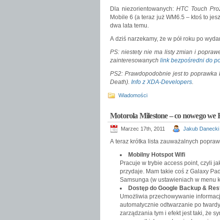
Dla niezorientowanych:
HTC Touch Pr
Mobile 6 (a teraz już WM6.5 – ktoś to j
dwa lata temu.
A dziś narzekamy, że w pół roku po wyd
PS: niestety nie ma listy zmian i popraw
zainteresowanych
link bezpośredni do p
PS2: Prawdopodobnie jest to poprawka
Death).
Info z XDA-Developers
.
Wiadomości
Motorola Milestone – co nowego we 
Marzec 17th, 2011
Jakub Danecki
A teraz krótka lista zauważalnych popraw
Mobilny Hotspot Wifi
Pracuje w trybie access point, czyli 
przydaje. Mam takie coś z Galaxy Pad
Samsunga (w ustawieniach w menu kom
Dostęp do Google Backup & Res
Umożliwia przechowywanie informacji
automatycznie odtwarzanie po twardym
zarządzania tym i efekt jest taki, że