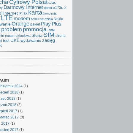
cha
Cyfrowy Polsat
czas
Darmowy Internet
e173u-2
wy
dbnet
karta
i
Internet
IP
jak
koncesja
LTE
modem
Nokia
N900
nie działa
Orange
Play
Plus
iwanie
pakiet
problem
promocja
d
RBM
SIM
Sferia
min
strona
router
rozbudowa
UKE
wydawanie
zasięg
test
ść
ść
iwum
dziernik 2024
(1)
ecień 2018
(1)
rzec 2018
(1)
czeń 2018
(2)
rpień 2017
(1)
rwiec 2017
(3)
j 2017
(1)
ecień 2017
(1)