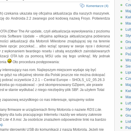
Cze
Komentarze (4)
Ma
h) czekania ukazała się oficjalna aktualizacja dla naszych maszynek.
Kwi
zację do Androida 2.2 zwanego pod kodową nazwą Froyo. Potwierdza
Ma
Lut
i OTA (Other The Air update, czyli aktualizacja wywoływania z poziomu
Sty
ola Software Update – oficjalna aplikacja aktualizacyjna pobierana
ności aktualizacji dla Motoroli Milestone znajdującej się na terenie
Gru
 dwie opcje: poczekać… albo wziąć sprawy w swoje ręce i dokonać
Lis
ety z wykonaniem twardego resetu i utratą wszystkich zainstalowanych
Paź
alizacji OTA lub za pomocą MSU uda się tego uniknąć. My jednak
Wrz
cenia
Oto procedura postępowania:
Sie
cy interesujący nas rom. Najlepszym miejscem wydaje się być
Lip
ne gdyż na oficjalnej stronie dla Polski jeszcze nie można dokopać
Cze
epiej pobrać oczywiście 2.2.1 – Central Europe – SHOLS_U2_05.26.3
u trzeba go rozpakować – jest skompresowany GZipem, ale prawie
Ma
st w stanie wydłubać z niego niezbędny plik SBF. Ja użyłem Total
Kwi
Ma
 zapasową wszystkiego co nas interesuje, spisujemy sobie
Lut
Sty
iany firmware w urządzeniach firmy Motorola o nazwie
RDS Lite
.
dostępny dla ludu pracującego Internetu i każdy we własny zakresie
Gru
 Lite 4.9.msi.
Ja osobiście znalazłem odpowiednie linki na bardzo
Lis
ng
.
Paź
amy sterowniki USB do komunikacji z naszą Motorolą. Jeżeli nie