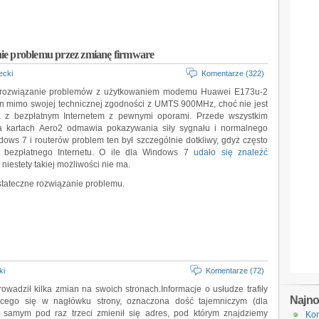
ie problemu przez zmianę firmware
ecki
Komentarze (322)
ne rozwiązanie problemów z użytkowaniem modemu Huawei E173u-2
n mimo swojej technicznej zgodności z UMTS 900MHz, choć nie jest
a z bezpłatnym Internetem z pewnymi oporami. Przede wszystkim
a kartach Aero2 odmawia pokazywania siły sygnału i normalnego
ows 7 i routerów problem ten był szczególnie dotkliwy, gdyż często
 z bezpłatnego Internetu. O ile dla Windows 7
udało się znaleźć
 niestety takiej możliwości nie ma.
stateczne rozwiązanie problemu.
ki
Komentarze (72)
rowadził kilka zmian na swoich stronach.Informacje o usłudze trafiły
Najn
cego się w nagłówku strony, oznaczona dość tajemniczym (dla
 samym pod raz trzeci zmienił się adres, pod którym znajdziemy
Kon