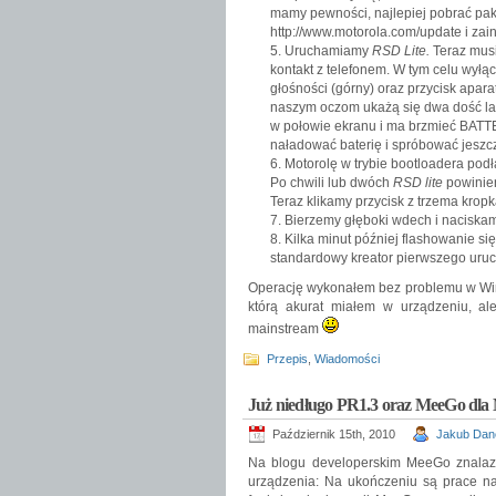
mamy pewności, najlepiej pobrać paki
http://www.motorola.com/update i zai
Uruchamiamy
RSD Lite.
Teraz musi
kontakt z telefonem. W tym celu wył
głośności (górny) oraz przycisk apara
naszym oczom ukażą się dwa dość lak
w połowie ekranu i ma brzmieć BATTE
naładować baterię i spróbować jeszcz
Motorolę w trybie bootloadera pod
Po chwili lub dwóch
RSD lite
powinien
Teraz klikamy przycisk z trzema kro
Bierzemy głęboki wdech i nacisk
Kilka minut później flashowanie się
standardowy kreator pierwszego uru
Operację wykonałem bez problemu w Windo
którą akurat miałem w urządzeniu, 
mainstream
Przepis
,
Wiadomości
Już niedługo PR1.3 oraz MeeGo dla
Październik 15th, 2010
Jakub Dan
Na blogu developerskim MeeGo znalazł
urządzenia: Na ukończeniu są prace nad