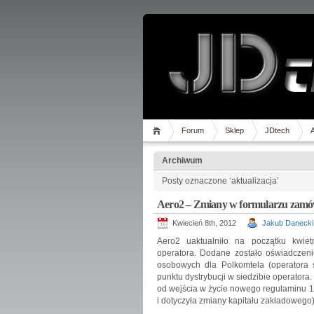
Forum
Sklep
JDtech
Archiwum
Posty oznaczone ‘aktualizacja’
Aero2 – Zmiany w formularzu zamó
Kwiecień 8th, 2012
Jakub Danecki
Aero2 uaktualniło na początku kwiet
operatora. Dodane zostało oświadczen
osobowych dla Polkomtela (operatora s
punktu dystrybucji w siedzibie operatora. 
od wejścia w życie nowego regulaminu 1
i dotyczyła zmiany kapitału zakładowego)