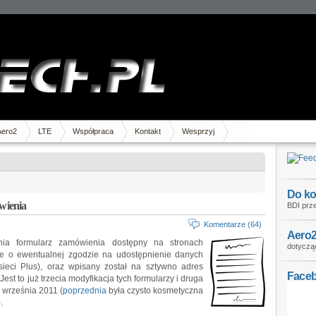
Aero2
LTE
Współpraca
Kontakt
Wesprzyj
Do ko
wienia
BDI prze
Komentarze (64)
Aero2
nia formularz zamówienia dostępny na stronach
dotycząc
ie o ewentualnej zgodzie na udostępnienie danych
ieci Plus), oraz wpisany został na sztywno adres
Face
Jest to już trzecia modyfikacja tych formularzy i druga
 września 2011 (
poprzednia
była czysto kosmetyczna
.