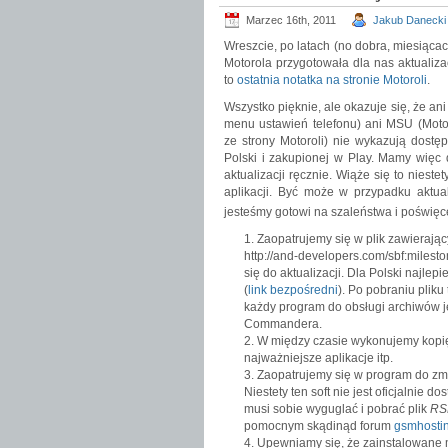
Marzec 16th, 2011
Jakub Danecki
Wreszcie, po latach (no dobra, miesiącac
Motorola przygotowała dla nas aktuali
to
ostatnia notatka na stronie Motoroli
.
Wszystko pięknie, ale okazuje się, że an
menu ustawień telefonu) ani MSU (Motor
ze strony Motoroli) nie wykazują dostęp
Polski i zakupionej w Play. Mamy więc
aktualizacji ręcznie. Wiąże się to niest
aplikacji. Być może w przypadku aktu
jesteśmy gotowi na szaleństwa i poświę
Zaopatrujemy się w plik zawierają
http://and-developers.com/sbf:milesto
się do aktualizacji. Dla Polski najl
(
link bezpośredni
). Po pobraniu plik
każdy program do obsługi archiwów je
Commandera.
W między czasie wykonujemy kopię
najważniejsze aplikacje itp.
Zaopatrujemy się w program do zm
Niestety ten soft nie jest oficjalnie 
musi sobie wyguglać i pobrać plik
RSD
pomocnym skądinąd forum
gsmhosti
Upewniamy się, że zainstalowane m