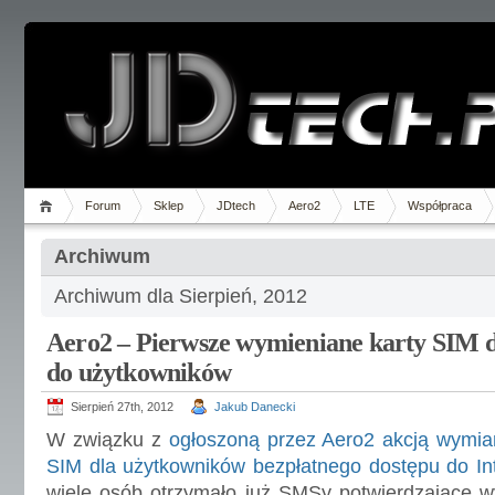
Forum
Sklep
JDtech
Aero2
LTE
Współpraca
Archiwum
Archiwum dla Sierpień, 2012
Aero2 – Pierwsze wymieniane karty SIM d
do użytkowników
Sierpień 27th, 2012
Jakub Danecki
W związku z
ogłoszoną przez Aero2 akcją wymia
SIM dla użytkowników bezpłatnego dostępu do In
wiele osób otrzymało już SMSy potwierdzające w