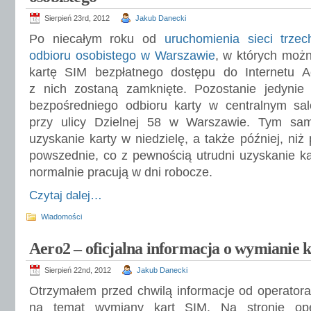
Sierpień 23rd, 2012
Jakub Danecki
Po niecałym roku od
uruchomienia
sieci trze
odbioru osobistego w Warszawie
, w których moż
kartę SIM bezpłatnego dostępu do Internetu 
z nich zostaną zamknięte. Pozostanie jedynie
bezpośredniego odbioru karty w centralnym salo
przy ulicy Dzielnej 58 w Warszawie. Tym sa
uzyskanie karty w niedzielę, a także później, niż
powszednie, co z pewnością utrudni uzyskanie ka
normalnie pracują w dni robocze.
Czytaj dalej…
Wiadomości
Aero2 – oficjalna informacja o wymianie 
Sierpień 22nd, 2012
Jakub Danecki
Otrzymałem przed chwilą informacje od operator
na temat wymiany kart SIM. Na stronie ope