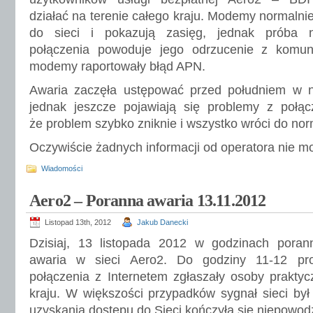
działać na terenie całego kraju. Modemy normalnie
do sieci i pokazują zasięg, jednak próba n
połączenia powoduje jego odrzucenie z komun
modemy raportowały błąd APN.
Awaria zaczęła ustępować przed południem w ni
jednak jeszcze pojawiają się problemy z połą
że problem szybko zniknie i wszystko wróci do norm
Oczywiście żadnych informacji od operatora nie m
Wiadomości
Aero2 – Poranna awaria 13.11.2012
Listopad 13th, 2012
Jakub Danecki
Dzisiaj, 13 listopada 2012 w godzinach poran
awaria w sieci Aero2. Do godziny 11-12 pr
połączenia z Internetem zgłaszały osoby prakty
kraju. W większości przypadków sygnał sieci był
uzyskania dostępu do Sieci kończyła się niepowo