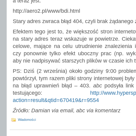
a teraz jest:
http://aero2.pl/www/bdi.html
Stary adres zwraca błąd 404, czyli brak żądanego
Efektem tego jest to, że większość stron interne
na stary adres teraz wskazuje w powietrze. Ciekaw
celowe, mające na celu utrudnienie znalezienia i
czy ponownie tylko efekt uboczny prac (np. wy
aby nie nadpisywać starszych plików w czasie ich 
PS: Dziś (2 września) około godziny 9:00 probl
powtórzył, tym razem pliki strony internetowej był
na błąd uprawnień błąd – 403.
abc
podsyła link
testującego:
http://www.hypersp
action=result&qtid=670419&r=9554
Źródło: Damian via email, abc via komentarz
Wiadomości