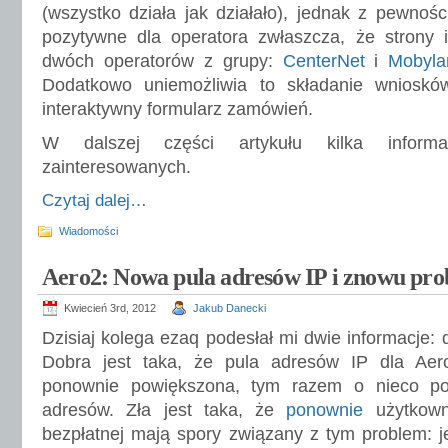
(wszystko działa jak działało), jednak z pewnośc
pozytywne dla operatora zwłaszcza, że strony i
dwóch operatorów z grupy:
CenterNet
i
Mobyl
Dodatkowo uniemożliwia to składanie wnioskó
interaktywny formularz zamówień.
W dalszej części artykułu kilka informa
zainteresowanych.
Czytaj dalej…
Wiadomości
Aero2: Nowa pula adresów IP i znowu pr
Kwiecień 3rd, 2012
Jakub Danecki
Dzisiaj kolega ezaq podesłał mi dwie informacje: d
Dobra jest taka, że pula adresów IP dla Aer
ponownie powiększona, tym razem o nieco p
adresów. Zła jest taka, że
ponownie
użytkown
bezpłatnej mają spory związany z tym problem: je