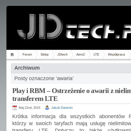
Forum
Sklep
JDtech
Aero2
LTE
Współpraca
Archiwum
Posty oznaczone ‘awaria’
Play i RBM – Ostrzeżenie o awarii z niel
transferem LTE
Maj 22nd, 2015
Jakub Danecki
Krótka informacja dla wszystkich abonentów P
którzy w swoich taryfach mają usługę nielimito
transferu LTE. Dotyczy to także użytkown