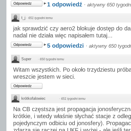
1 odpowiedź
Odpowiedz
·
aktywny 650 tygodn
t_j
·
651 tygodni temu
jak sprawdzić czy aero2 blokuje dostęp do d
nadal nie działa więc napisałem tutaj...
5 odpowiedzi
Odpowiedz
·
aktywny 650 tygod
Super
·
650 tygodni temu
Witam wszystkich. Po około trzydziestu prób
wreszcie jestem w sieci.
Odpowiedz
krótkofalowiec
·
651 tygodni temu
Na CB częstsza jest propagacja jonosferyczna
krótkie, i wtedy właśnie słychać stacje z odl
pojedynczym odbiciu od jonosfery). Propagac
zdarza się raczej na UKF i wyżej - ale jeśli 