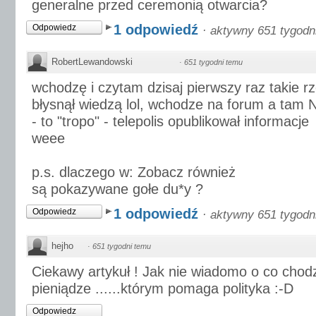
generalne przed ceremonią otwarcia?
1 odpowiedź
Odpowiedz
·
aktywny 651 tygodn
RobertLewandowski
·
651 tygodni temu
wchodzę i czytam dzisaj pierwszy raz takie r
błysnął wiedzą lol, wchodze na forum a tam 
- to "tropo" - telepolis opublikował informacje
weee
p.s. dlaczego w: Zobacz również
są pokazywane gołe du*y ?
1 odpowiedź
Odpowiedz
·
aktywny 651 tygodn
hejho
·
651 tygodni temu
Ciekawy artykuł ! Jak nie wiadomo o co chodz
pieniądze ......którym pomaga polityka :-D
Odpowiedz