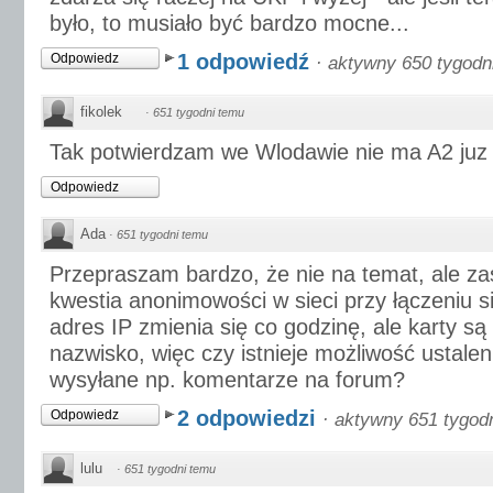
było, to musiało być bardzo mocne...
1 odpowiedź
Odpowiedz
·
aktywny 650 tygodn
fikolek
·
651 tygodni temu
Tak potwierdzam we Wlodawie nie ma A2 juz 
Odpowiedz
Ada
·
651 tygodni temu
Przepraszam bardzo, że nie na temat, ale z
kwestia anonimowości w sieci przy łączeniu s
adres IP zmienia się co godzinę, ale karty 
nazwisko, więc czy istnieje możliwość ustaleni
wysyłane np. komentarze na forum?
2 odpowiedzi
Odpowiedz
·
aktywny 651 tygod
lulu
·
651 tygodni temu