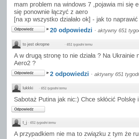
mam problem na windows 7 ,pojawia mi się er
się ponownie łączyć z aero
[na xp wszystko działało ok] - jak to naprawić
20 odpowiedzi
Odpowiedz
·
aktywny 651 tygo
to jest okropne
·
651 tygodni temu
A w drugą stronę to nie działa ? Na Ukrainie 
Aero2 ?
2 odpowiedzi
Odpowiedz
·
aktywny 651 tygod
lukkki
·
651 tygodni temu
Sabotaż Putina jak nic:) Chce skłócić Polskę i
Odpowiedz
t_j
·
651 tygodni temu
A przypadkiem nie ma to związku z tym że ru