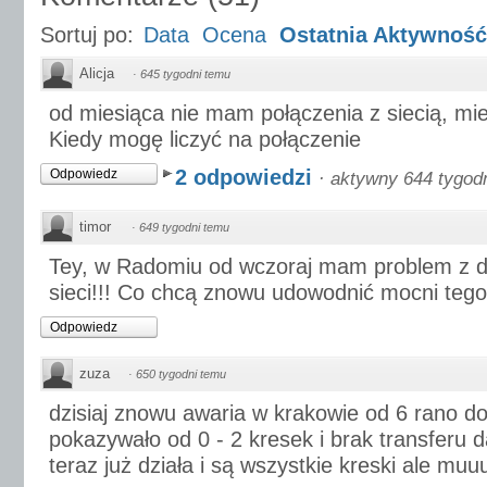
Sortuj po:
Data
Ocena
Ostatnia Aktywność
Alicja
·
645 tygodni temu
od miesiąca nie mam połączenia z siecią, m
Kiedy mogę liczyć na połączenie
2 odpowiedzi
Odpowiedz
·
aktywny 644 tygod
timor
·
649 tygodni temu
Tey, w Radomiu od wczoraj mam problem z d
sieci!!! Co chcą znowu udowodnić mocni tego
Odpowiedz
zuza
·
650 tygodni temu
dzisiaj znowu awaria w krakowie od 6 rano do
pokazywało od 0 - 2 kresek i brak transferu 
teraz już działa i są wszystkie kreski ale muuu