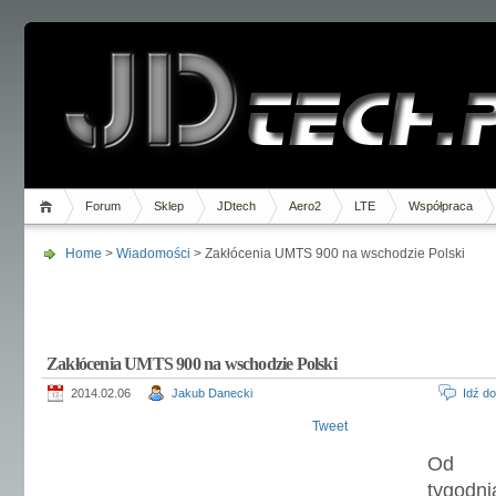
Forum
Sklep
JDtech
Aero2
LTE
Współpraca
Home
>
Wiadomości
> Zakłócenia UMTS 900 na wschodzie Polski
Zakłócenia UMTS 900 na wschodzie Polski
2014.02.06
Jakub Danecki
Idź d
Tweet
Od p
tygodni