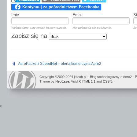
Imię
Email
S
Wyświetlane przy twoich komentarzach.
Nie wyświetla się publicznie.
Je
Zapisz się na
AeroPacket i SpeedNet – oferta komercyjna Aero2
Copyright ©2009-2024 jdtech.pl – Blog technologiczny o Aero2 -
P
Theme by
NeoEase
. Valid
XHTML 1.1
and
CSS 3
.
>