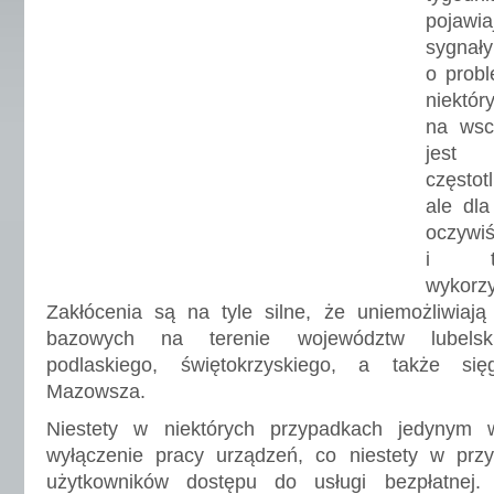
pojaw
sygnały
o probl
niekt
na wsc
jest
często
ale dla
oczy
i te
wykorz
Zakłócenia są na tyle silne, że uniemożliwiają 
bazowych na terenie województw lubelski
podlaskiego, świętokrzyskiego, a także si
Mazowsza.
Niestety w niektórych przypadkach jedynym 
wyłączenie pracy urządzeń, co niestety w pr
użytkowników dostępu do usługi bezpłatnej