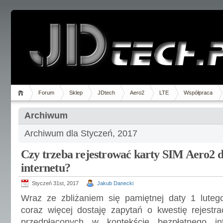
Forum
Sklep
JDtech
Aero2
LTE
Współpraca
Archiwum
Archiwum dla Styczeń, 2017
Czy trzeba rejestrować karty SIM Aero2 d
internetu?
Styczeń 31st, 2017
Jakub Danecki
Wraz ze zbliżaniem się pamiętnej daty 1 luteg
coraz więcej dostaję zapytań o kwestię rejestrac
przedpłaconych w kontekście bezpłatnego int