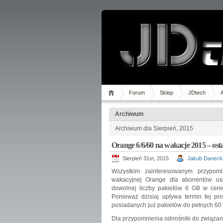
Forum
Sklep
JDtech
Archiwum
Archiwum dla Sierpień, 2015
Orange 6/6/60 na wakacje 2015 – osta
Sierpień 31st, 2015
Jakub Daneck
Wszystkim zainteresowanym przypomin
wakacyjnej Orange dla abonentów us
dowolnej liczby pakietów 6 GB w cenie
Ponieważ dzisiaj upływa termin tej pro
posiadanych już pakietów do pełnych 60 d
Dla przypomnienia odnośniki do związan