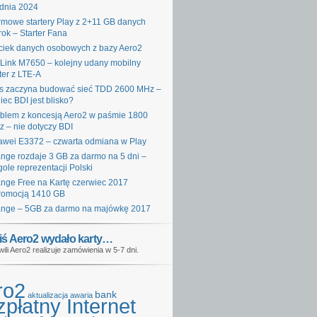
dnia 2024
mowe startery Play z 2+11 GB danych
rok – Starter Fana
iek danych osobowych z bazy Aero2
Link M7650 – kolejny udany mobilny
ter z LTE-A
s zaczyna budować sieć TDD 2600 MHz –
iec BDI jest blisko?
blem z koncesją Aero2 w paśmie 1800
 – nie dotyczy BDI
wei E3372 – czwarta odmiana w Play
nge rozdaje 3 GB za darmo na 5 dni –
gole reprezentacji Polski
nge Free na Kartę czerwiec 2017
romocją 1410 GB
nge – 5GB za darmo na majówkę 2017
iś Aero2 wydało karty…
wili Aero2 realizuje zamówienia w 5-7 dni.
ro2
bank
aktualizacja
awaria
płatny Internet