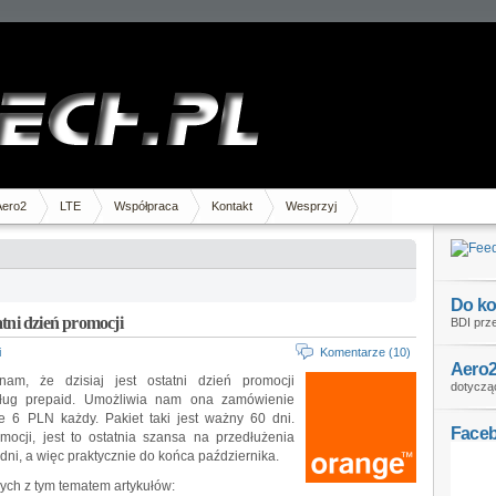
Aero2
LTE
Współpraca
Kontakt
Wesprzyj
Do ko
tni dzień promocji
BDI prze
i
Komentarze (10)
Aero2
am, że dzisiaj jest ostatni dzień promocji
dotycząc
ług prepaid. Umożliwia nam ona zamówienie
 6 PLN każdy. Pakiet taki jest ważny 60 dni.
Face
mocji, jest to ostatnia szansa na przedłużenia
ni, a więc praktycznie do końca października.
ych z tym tematem artykułów: