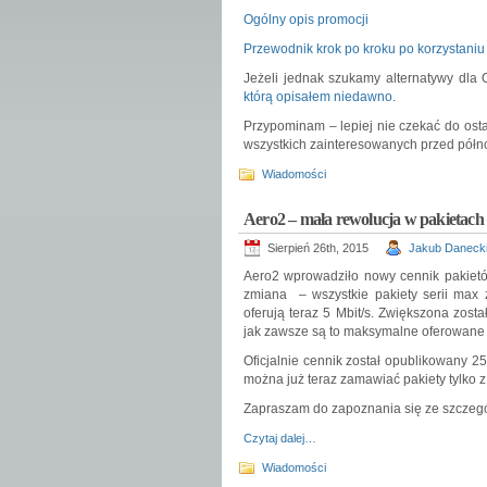
Ogólny opis promocji
Przewodnik krok po kroku po korzystaniu
Jeżeli jednak szukamy alternatywy dla
którą opisałem niedawno
.
Przypominam – lepiej nie czekać do osta
wszystkich zainteresowanych przed półn
Wiadomości
Aero2 – mała rewolucja w pakietach p
Sierpień 26th, 2015
Jakub Daneck
Aero2 wprowadziło nowy cennik pakiet
zmiana – wszystkie pakiety serii max 
oferują teraz 5 Mbit/s. Zwiększona zost
jak zawsze są to maksymalne oferowane 
Oficjalnie cennik został opublikowany 2
można już teraz zamawiać pakiety tylko z 
Zapraszam do zapoznania się ze szczeg
Czytaj dalej…
Wiadomości