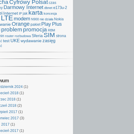
cha
Cyfrowy Polsat
czas
Darmowy Internet
e173u-2
wy
dbnet
karta
i
Internet
IP
jak
koncesja
LTE
modem
Nokia
N900
nie działa
Orange
Play
Plus
iwanie
pakiet
problem
promocja
d
RBM
SIM
Sferia
min
strona
router
rozbudowa
UKE
wydawanie
zasięg
test
ść
ść
iwum
dziernik 2024
(1)
ecień 2018
(1)
rzec 2018
(1)
czeń 2018
(2)
rpień 2017
(1)
rwiec 2017
(3)
j 2017
(1)
ecień 2017
(1)