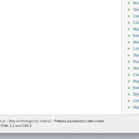
Wrz
Sie
Lip
Cze
Maj
Kwi
Ma
Lut
Sty
Paź
Sie
Cze
Ma
Kwi
Sty
Lis
Ma
.pl – Blog technologiczny o Aero2 -
Polityka prywatności i pliki cookie
HTML 1.1
and
CSS 3
.