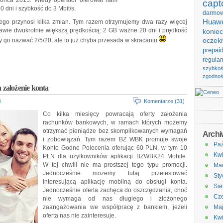
ońca 2015. Wtedy operator oferował nam
capt
 dni i szybkość do 3 Mbit/s.
darmo
Huawe
wego przynosi kilka zmian. Tym razem otrzymujemy dwa razy więcej
awie dwukrotnie większą prędkością: 2 GB ważne 20 dni i prędkość
koniec
 go nazwać 2/5/20, ale to już chyba przesada w skracaniu
oczek
prepai
regula
szybko
zgodno
założenie konta
i
Komentarze (31)
Co kilka miesięcy powracają oferty założenia
rachunków bankowych, w ramach których możemy
otrzymać pieniądze bez skomplikowanych wymagań
Arch
i zobowiązań. Tym razem BZ WBK promuje swoje
Paź
Konto Godne Polecenia oferując 60 PLN, w tym 10
Kwi
PLN dla użytkowników aplikacji BZWBK24 Mobile.
W tej chwili nie ma prostszej tego typu promocji.
Ma
Jednocześnie możemy tutaj przetestować
Sty
interesującą aplikację mobilną do obsługi konta.
Sie
Jednocześnie oferta zachęca do oszczędzania, choć
Cze
nie wymaga od nas długiego i złożonego
zaangażowania we współpracę z bankiem, jeżeli
Ma
oferta nas nie zainteresuje.
Kwi