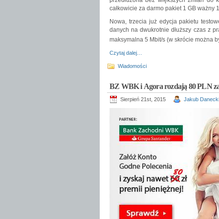
przedłużona bez większych zmian do k
całkowicie za darmo pakiet 1 GB ważny 10
Nowa, trzecia już edycja pakietu testo
danych na dwukrotnie dłuższy czas z pr
maksymalna 5 Mbit/s (w skrócie można by
Czytaj dalej…
Wiadomości
BZ WBK i Agora rozdają 80 PLN za 
Sierpień 21st, 2015
Jakub Daneck