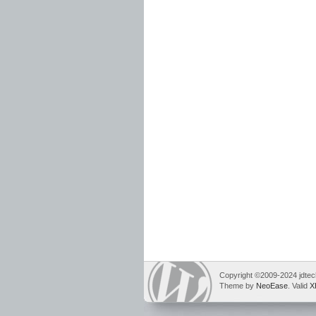
Copyright ©2009-2024 jdtech
Theme by
NeoEase
. Valid
X