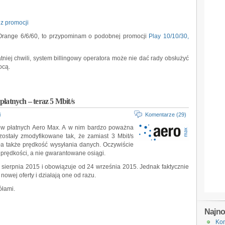
 z promocji
 Orange 6/6/60, to przypominam o podobnej promocji
Play 10/10/30,
tniej chwili, system billingowy operatora może nie dać rady obsłużyć
ocą.
łatnych – teraz 5 Mbit/s
i
Komentarze (29)
ów płatnych Aero Max. A w nim bardzo poważna
zostały zmodyfikowane tak, że zamiast 3 Mbit/s
ała także prędkość wysyłania danych. Oczywiście
prędkości, a nie gwarantowane osiągi.
5 sierpnia 2015 i obowiązuje od 24 września 2015. Jednak faktycznie
nowej oferty i działają one od razu.
ółami.
Najn
Kon