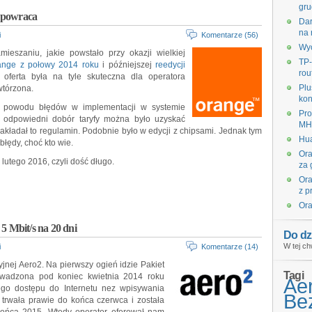
gru
 powraca
Dar
na 
i
Komentarze (56)
Wyc
ieszaniu, jakie powstało przy okazji wielkiej
TP-
range z połowy 2014 roku
i późniejszej
reedycji
rou
oferta była na tyle skuteczna dla operatora
Plu
wtórzona.
kon
 powodu błędów w implementacji w systemie
Pro
 odpowiedni dobór taryfy można było uzyskać
MHz
zakładał to regulamin. Podobnie było w edycji z chipsami. Jednak tym
Hua
błędy, choć kto wie.
Ora
lutego 2016, czyli dość długo.
za 
Ora
z p
Ora
5 Mbit/s na 20 dni
Do dz
W tej ch
i
Komentarze (14)
jnej Aero2. Na pierwszy ogień idzie Pakiet
Tagi
owadzona pod koniec kwietnia 2014 roku
Ae
ego dostępu do Internetu nez wpisywania
Bez
rwała prawie do końca czerwca i została