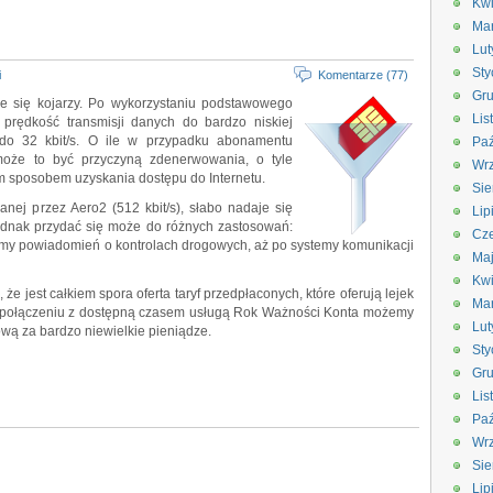
Kwi
Ma
Lut
Sty
i
Komentarze (77)
Gru
le się kojarzy. Po wykorzystaniu podstawowego
Lis
 prędkość transmisji danych do bardzo niskiej
 do 32 kbit/s. O ile w przypadku abonamentu
Paź
może to być przyczyną zdenerwowania, o tyle
Wrz
m sposobem uzyskania dostępu do Internetu.
Sie
anej przez Aero2 (512 kbit/s), słabo nadaje się
Lip
jednak przydać się może do różnych zastosowań:
Cze
my powiadomień o kontrolach drogowych, aż po systemy komunikacji
Ma
Kwi
 że jest całkiem spora oferta taryf przedpłaconych, które oferują lejek
Ma
 połączeniu z dostępną czasem usługą Rok Ważności Konta możemy
Lut
wą za bardzo niewielkie pieniądze.
Sty
Gru
Lis
Paź
Wrz
Sie
Lip