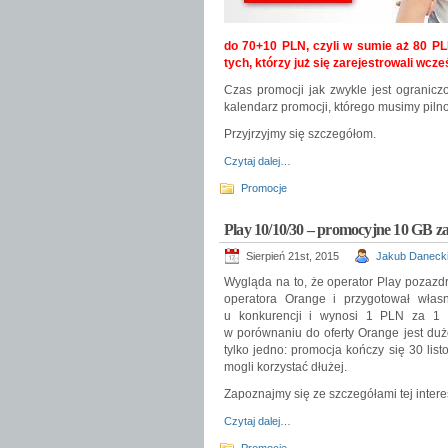
do 70+10 PLN, czyli w sumie aż 80 PL
tych, którzy już się zarejestrowali wcz
Czas promocji jak zwykle jest ogranicz
kalendarz promocji, którego musimy piln
Przyjrzyjmy się szczegółom.
Czytaj dalej…
Promocje
Play 10/10/30 – promocyjne 10 GB z
Sierpień 21st, 2015
Jakub Daneck
Wygląda na to, że operator Play pozazdr
operatora Orange i przygotował wła
u konkurencji i wynosi 1 PLN za 1 
w porównaniu do oferty Orange jest duż
tylko jedno: promocja kończy się 30 li
mogli korzystać dłużej.
Zapoznajmy się ze szczegółami tej intere
Czytaj dalej…