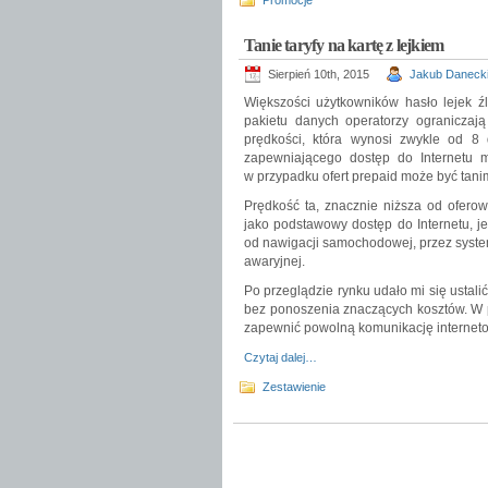
Promocje
Tanie taryfy na kartę z lejkiem
Sierpień 10th, 2015
Jakub Daneck
Większości użytkowników hasło lejek ź
pakietu danych operatorzy ograniczają
prędkości, która wynosi zwykle od 8
zapewniającego dostęp do Internetu 
w przypadku ofert prepaid może być tani
Prędkość ta, znacznie niższa od oferow
jako podstawowy dostęp do Internetu, 
od nawigacji samochodowej, przez syste
awaryjnej.
Po przeglądzie rynku udało mi się ustalić,
bez ponoszenia znaczących kosztów. W
zapewnić powolną komunikację interneto
Czytaj dalej…
Zestawienie