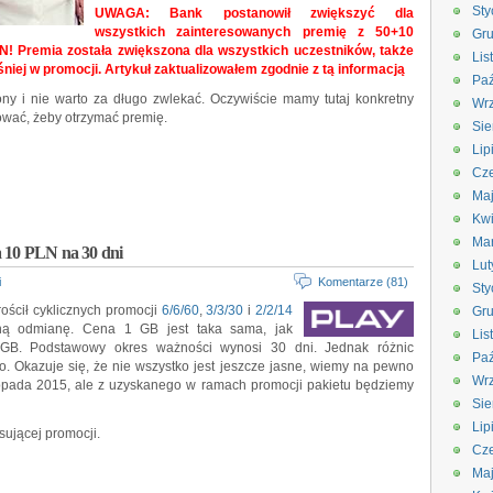
Sty
UWAGA: Bank postanowił zwiększyć dla
wszystkich zainteresowanych premię z 50+10
Gru
N! Premia została zwiększona dla wszystkich uczestników, także
Lis
eśniej w promocji. Artykuł zaktualizowałem zgodnie z tą informacją
Paź
ony i nie warto za długo zwlekać. Oczywiście mamy tutaj konkretny
Wrz
ować, żeby otrzymać premię.
Sie
Lip
Cze
Ma
Kwi
Ma
a 10 PLN na 30 dni
Lut
i
Komentarze (81)
Sty
ościł cyklicznych promocji
6/6/60
,
3/3/30
i
2/2/14
Gru
sną odmianę. Cena 1 GB jest taka sama, jak
Lis
GB. Podstawowy okres ważności wynosi 30 dni. Jednak różnic
Paź
o. Okazuje się, że nie wszystko jest jeszcze jasne, wiemy na pewno
Wrz
stopada 2015, ale z uzyskanego w ramach promocji pakietu będziemy
Sie
Lip
sującej promocji.
Cze
Ma