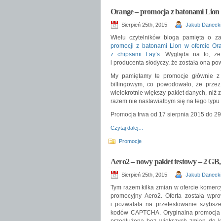
Orange – promocja z batonami Lion
Sierpień 25th, 2015
Jakub Daneck
Wielu czytelników bloga pamięta o zam
promocji z batonami Lion w ofercie O
z chipsami Lay’s
. Wygląda na to, że 
i producenta słodyczy, że została ona po
My pamiętamy te promocje głównie z
billingowym, co powodowało, że przez
wielokrotnie większy pakiet danych, niż 
razem nie nastawiałbym się na tego typu 
Promocja trwa od 17 sierpnia 2015 do 29 
Czytaj dalej…
Promocje
Aero2 – nowy pakiet testowy – 2 GB, 
Sierpień 25th, 2015
Jakub Daneck
Tym razem kilka zmian w ofercie komercy
promocyjny Aero2. Oferta została wpr
i pozwalała na przetestowanie szybsz
kodów CAPTCHA. Oryginalna promocja t