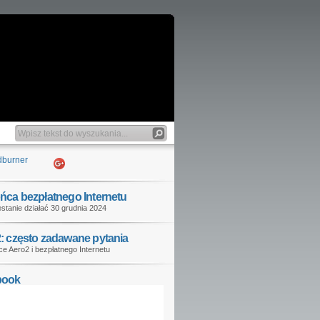
ńca bezpłatnego Internetu
stanie działać 30 grudnia 2024
: często zadawane pytania
e Aero2 i bezpłatnego Internetu
book