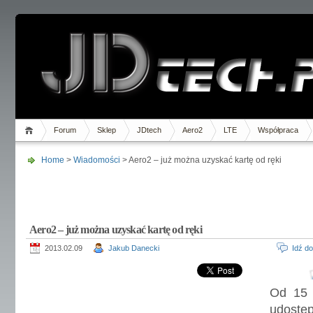
Forum
Sklep
JDtech
Aero2
LTE
Współpraca
Home
>
Wiadomości
> Aero2 – już można uzyskać kartę od ręki
Aero2 – już można uzyskać kartę od ręki
2013.02.09
Jakub Danecki
Idź d
Od 15 
udost