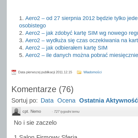
Aero2 – od 27 sierpnia 2012 będzie tylko jed
osobistego
Aero2 – jak zdobyć kartę SIM wg nowego reg
Aero2 – wydłuża się czas oczekiwania na kar
Aero2 – jak odbierałem kartę SIM
Aero2 – ile danych można pobrać miesięczni
Data pierwszej publikacji 2011.12.15
Wiadomości
Komentarze
(
76
)
Sortuj po:
Data
Ocena
Ostatnia Aktywność
cpt. Nemo
·
727 tygodni temu
No i sie zaczelo
1.Salon Firmowy Sferia