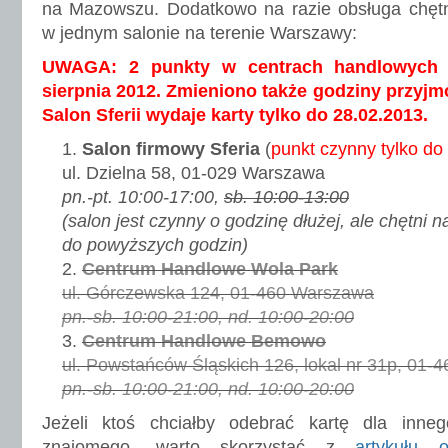
na Mazowszu. Dodatkowo na razie obsługa chętny
w jednym salonie na terenie Warszawy:
UWAGA: 2 punkty w centrach handlowych z
sierpnia 2012. Zmieniono także godziny przyjm
Salon Sferii wydaje karty tylko do 28.02.2013.
Salon firmowy Sferia
(
punkt czynny tylko do
ul. Dzielna 58, 01-029 Warszawa
pn.-pt. 10:00-17:00,
sb. 10:00-13:00
(salon jest czynny o godzinę dłużej, ale chętni
do powyższych godzin)
Centrum Handlowe Wola Park
ul. Górczewska 124, 01-460 Warszawa
pn.-sb. 10:00-21:00, nd. 10:00-20:00
Centrum Handlowe Bemowo
ul. Powstańców Śląskich 126, lokal nr 31p, 01
pn.-sb. 10:00-21:00, nd. 10:00-20:00
Jeżeli ktoś chciałby odebrać kartę dla inne
znajomego, warto skorzystać z
artykułu 