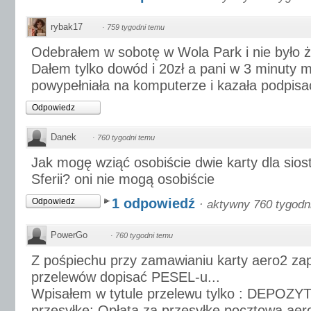
rybak17
·
759 tygodni temu
Odebrałem w sobotę w Wola Park i nie było 
Dałem tylko dowód i 20zł a pani w 3 minuty 
powypełniała na komputerze i kazała podpisa
Odpowiedz
Danek
·
760 tygodni temu
Jak mogę wziąć osobiście dwie karty dla siost
Sferii? oni nie mogą osobiście
1 odpowiedź
Odpowiedz
·
aktywny 760 tygodn
PowerGo
·
760 tygodni temu
Z pośpiechu przy zamawianiu karty aero2 za
przelewów dopisać PESEL-u...
Wpisałem w tytule przelewu tylko : DEPOZYT
przesyłkę: Opłata za przesyłkę pocztową aer