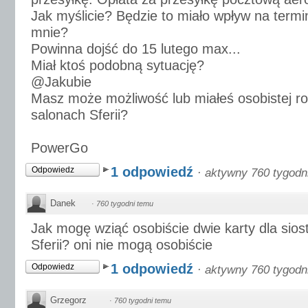
Jak myślicie? Będzie to miało wpływ na termin
mnie?
Powinna dojść do 15 lutego max...
Miał ktoś podobną sytuację?
@Jakubie
Masz może możliwość lub miałeś osobistej r
salonach Sferii?
PowerGo
1 odpowiedź
Odpowiedz
·
aktywny 760 tygodn
Danek
·
760 tygodni temu
Jak mogę wziąć osobiście dwie karty dla siost
Sferii? oni nie mogą osobiście
1 odpowiedź
Odpowiedz
·
aktywny 760 tygodn
Grzegorz
·
760 tygodni temu