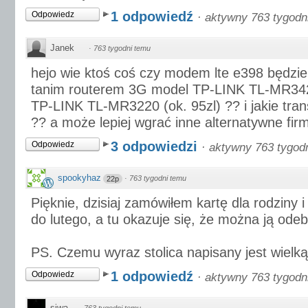
1 odpowiedź
Odpowiedz
·
aktywny 763 tygodn
Janek
·
763 tygodni temu
hejo wie ktoś coś czy modem lte e398 będzi
tanim routerem 3G model TP-LINK TL-MR3420
TP-LINK TL-MR3220 (ok. 95zl) ?? i jakie tran
?? a może lepiej wgrać inne alternatywne fi
3 odpowiedzi
Odpowiedz
·
aktywny 763 tygod
spookyhaz
·
763 tygodni temu
22p
Pięknie, dzisiaj zamówiłem kartę dla rodziny 
do lutego, a tu okazuje się, że można ją odeb
PS. Czemu wyraz stolica napisany jest wielką 
1 odpowiedź
Odpowiedz
·
aktywny 763 tygodn
siwa