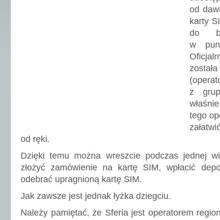
od daw
karty S
do be
w punk
Oficj
został
(opera
z grup
właśni
tego op
załatwi
od ręki.
Dzięki temu można wreszcie podczas jednej wiz
złożyć zamówienie na kartę SIM, wpłacić dep
odebrać upragnioną kartę SIM.
Jak zawsze jest jednak łyżka dziegciu.
Należy pamiętać, że Sferia jest operatorem regio