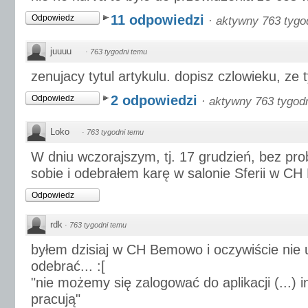
11 odpowiedzi
Odpowiedz
·
aktywny 763 tygo
juuuu
·
763 tygodni temu
zenujacy tytul artykulu. dopisz czlowieku, ze 
2 odpowiedzi
Odpowiedz
·
aktywny 763 tygod
Loko
·
763 tygodni temu
W dniu wczorajszym, tj. 17 grudzień, bez pr
sobie i odebrałem karę w salonie Sferii w C
Odpowiedz
rdk
·
763 tygodni temu
byłem dzisiaj w CH Bemowo i oczywiście nie u
odebrać... :[
"nie możemy się zalogować do aplikacji (...) 
pracują"