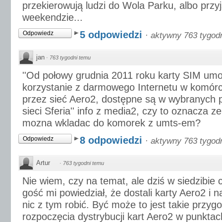
przekierowują ludzi do Wola Parku, albo przy
weekendzie...
5 odpowiedzi
Odpowiedz
·
aktywny 763 tygod
jan
·
763 tygodni temu
''Od połowy grudnia 2011 roku karty SIM umo
korzystanie z darmowego Internetu w komór
przez sieć Aero2, dostępne są w wybranych 
sieci Sferia'' info z media2, czy to oznacza z
mozna wkladac do komorek z umts-em?
8 odpowiedzi
Odpowiedz
·
aktywny 763 tygod
Artur
·
763 tygodni temu
Nie wiem, czy na temat, ale dziś w siedzibie
gość mi powiedział, że dostali karty Aero2 i n
nic z tym robić. Być może to jest takie przyg
rozpoczęcia dystrybucji kart Aero2 w punktac