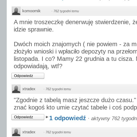
komoornik
·
762 tygodni temu
A mnie troszeczkę denerwuję stwierdzenie, ż
idzie sprawnie.
Dwóch moich znajomych ( nie powiem - za m
złożyło wnioski i wpłaciło depozyty na przełom
listopada. I co? Mamy 22 grudnia a tu cisza. 
odpowiadają, wtf?
Odpowiedz
xtradex
·
762 tygodni temu
"Zgodnie z tabelą masz jeszcze dużo czasu." d
znać kogoś kto umie czytać tabele i coś pod
1 odpowiedź
Odpowiedz
·
aktywny 762 tygodn
xtradex
·
762 tygodni temu