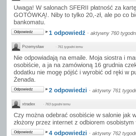
Uwaga! W salonach SFERII płatność za kar
GOTÓWKĄ!. Niby to tylko 20,-zł, ale po co bi
bankomatu.
1 odpowiedź
Odpowiedz
·
aktywny 760 tygodn
Przemysław
·
761 tygodni temu
Nie odpowiadają na emaile. Moja siostra i m
osobiście, a ja na zamówioną 16 grudnia cze
dodatku nie mogę pójść i wyrobić od ręki w 
Żenada.
2 odpowiedzi
Odpowiedz
·
aktywny 761 tygod
xtradex
·
763 tygodni temu
Czy można odebrać osobiście w salonie jak w
złożony przez internet z odbiorem osobistym 
4 odpowiedzi
Odpowiedz
·
aktywny 762 tygod