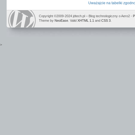
Uważajcie na tabelki zgodno
Copyright ©2009-2024 jdtech.pl – Blog technologiczny o Aero2 -
P
Theme by
NeoEase
. Valid
XHTML 1.1
and
CSS 3
.
>