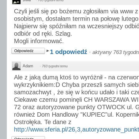
·
763 tygodni temu
Czyli jeśli się po bożemu zgłosiłam via www 
osobistym, dostałam termin na połowę lutego,
Najpierw się spóźniłam na wczesniejszy odbió
odbiór od ręki. Szlag.
Mogli informować.
1 odpowiedź
Odpowiedz
·
aktywny 763 tygodn
Adam
·
763 tygodni temu
Ale z jaką dumą ktoś to wyróżnił - na czerwon
wykrzyknikiem:D Chyba przeszli samych siebi
samozachwyt , że się w końcu udało i taki c
Ciekawe czemu pominęli CH WARSZAWA WI
72 oraz autoryzowane punkty OTWOCK ul. Gó
również Dom Handlowy "KUPIEC"ul. Kopernik
Ostrołęka. Te dane z
http://www.sferia.pl/26,3,autoryzowane_punkt