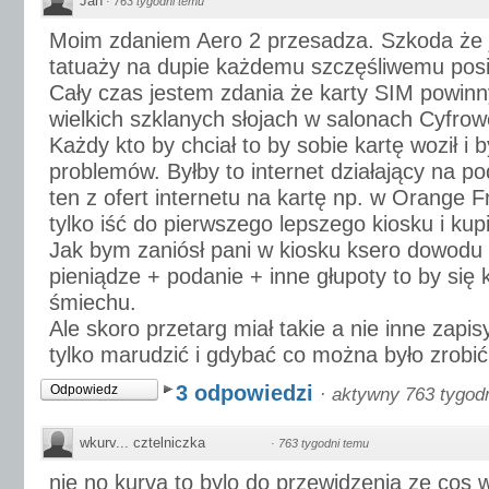
Jan
·
763 tygodni temu
Moim zdaniem Aero 2 przesadza. Szkoda że j
tatuaży na dupie każdemu szczęśliwemu posi
Cały czas jestem zdania że karty SIM powin
wielkich szklanych słojach w salonach Cyfrowe
Każdy kto by chciał to by sobie kartę woził i b
problemów. Byłby to internet działający na p
ten z ofert internetu na kartę np. w Orange F
tylko iść do pierwszego lepszego kiosku i kupi
Jak bym zaniósł pani w kiosku ksero dowodu
pieniądze + podanie + inne głupoty to by się 
śmiechu.
Ale skoro przetarg miał takie a nie inne zapis
tylko marudzić i gdybać co można było zrobić 
3 odpowiedzi
Odpowiedz
·
aktywny 763 tygod
wkurv... cztelniczka
·
763 tygodni temu
nie no kurva to bylo do przewidzenia ze cos w