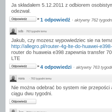
Ja składałem 5.12.2011 z odbiorem osobistym,
odezwał.
1 odpowiedź
Odpowiedz
·
aktywny 762 tygodn
sds
·
763 tygodni temu
Jakub, czy mozesz wypowiedziec sie na tema
http://allegro.pl/router-4g-lte-do-huawei-e398-
router do huaweia e398 zapewnia transfer 70
LTE
4 odpowiedzi
Odpowiedz
·
aktywny 763 tygod
nora
·
763 tygodni temu
Nie można odebrać bo system nie przepości 
ciągu dwu tygodni.
Odpowiedz