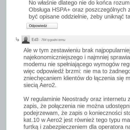
No właśnie dlatego nie do końca rozumie
Obsługa HSPA+ oraz poszczególnych 
być opisane oddzielnie, żeby uniknąć ta
Odpowiedz
Ed3
·
764 tygodni temu
Ale w tym zestawieniu brak najpopularnie
najekonomiczniejszego i najmniej sprawi
modemu nie spełniającego wymogów regu
więc odpowiedź brzmi: nie ma to żadneg
zniechęcaniem klientów do łączenia się
siecią Aero2.
W regulaminie Neostrady oraz internetu 
zapis, że połączenia nie można udostępni
podejrzewam, że zapis o konieczności 
kat.10 w Aero2 jest również tego typu m
furtką i zabezpieczeniem dla operatora n