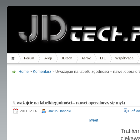
Forum
Sklep
JDtech
Aero2
LTE
Współpraca
Home
>
Komentarz
> Uważajcie na tabelki zgodności – nawet operatorz
Uważajcie na tabelki zgodności – nawet operatorzy się mylą
2011.12.14
Jakub Danecki
Idź d
Tweet
Trafił
ciekaw