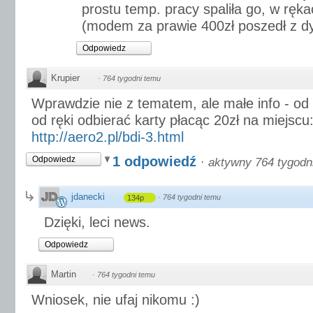
prostu temp. pracy spaliła go, w ręka
(modem za prawie 400zł poszedł z d
Odpowiedz
Krupier
·
764 tygodni temu
Wprawdzie nie z tematem, ale małe info - o
od ręki odbierać karty płacąc 20zł na miejscu
http://aero2.pl/bdi-3.html
1 odpowiedź
Odpowiedz
·
aktywny 764 tygodn
jdanecki
·
764 tygodni temu
134p
Dzięki, leci news.
Odpowiedz
Martin
·
764 tygodni temu
Wniosek, nie ufaj nikomu :)