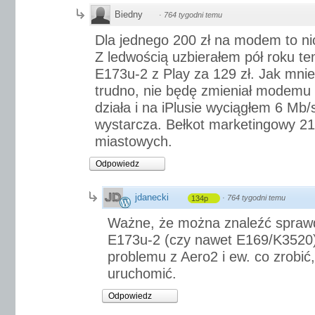
Biedny
·
764 tygodni temu
Dla jednego 200 zł na modem to nic
Z ledwością uzbierałem pół roku t
E173u-2 z Play za 129 zł. Jak mnie
trudno, nie będę zmieniał modemu 
działa i na iPlusie wyciągłem 6 Mb/
wystarcza. Bełkot marketingowy 2
miastowych.
Odpowiedz
jdanecki
·
764 tygodni temu
134p
Ważne, że można znaleźć sprawd
E173u-2 (czy nawet E169/K3520)
problemu z Aero2 i ew. co zrobi
uruchomić.
Odpowiedz