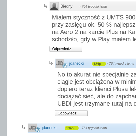
Biedny
·
764 tygodni temu
Miałem styczność z UMTS 900 
przy zasięgu ok. 50 % najlepsz
na Aero 2 na karcie Plus na Ka
schodziło, gdy w Play miałem 
Odpowiedz
jdanecki
·
764 tygodni temu
134p
No to akurat nie specjalnie z
ciągle jest obciążona w mini
dopiero teraz klienci Plusa l
dociążać sieć, ale do zapchan
UBDI jest trzymane tutaj na 
Odpowiedz
jdanecki
·
764 tygodni temu
134p