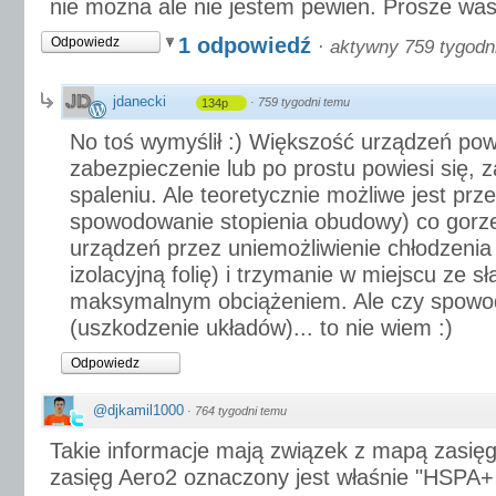
nie mozna ale nie jestem pewien. Prosze wa
1 odpowiedź
Odpowiedz
·
aktywny 759 tygodn
jdanecki
·
759 tygodni temu
134p
No toś wymyślił :) Większość urządzeń po
zabezpieczenie lub po prostu powiesi się, 
spaleniu. Ale teoretycznie możliwe jest prze
spowodowanie stopienia obudowy) co gorz
urządzeń przez uniemożliwienie chłodzenia 
izolacyjną folię) i trzymanie w miejscu ze
maksymalnym obciążeniem. Ale czy spowod
(uszkodzenie układów)... to nie wiem :)
Odpowiedz
@djkamil1000
·
764 tygodni temu
Takie informacje mają związek z mapą zasięg
zasięg Aero2 oznaczony jest właśnie "HSPA