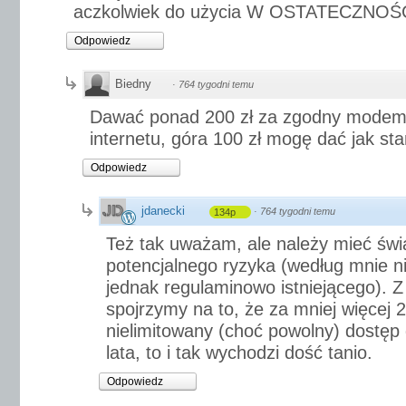
aczkolwiek do użycia W OSTATECZNOŚ
Odpowiedz
Biedny
·
764 tygodni temu
Dawać ponad 200 zł za zgodny modem 
internetu, góra 100 zł mogę dać jak sta
Odpowiedz
jdanecki
·
764 tygodni temu
134p
Też tak uważam, ale należy mieć św
potencjalnego ryzyka (według mnie ni
jednak regulaminowo istniejącego). Z d
spojrzymy na to, że za mniej więce
nielimitowany (choć powolny) dostęp 
lata, to i tak wychodzi dość tanio.
Odpowiedz