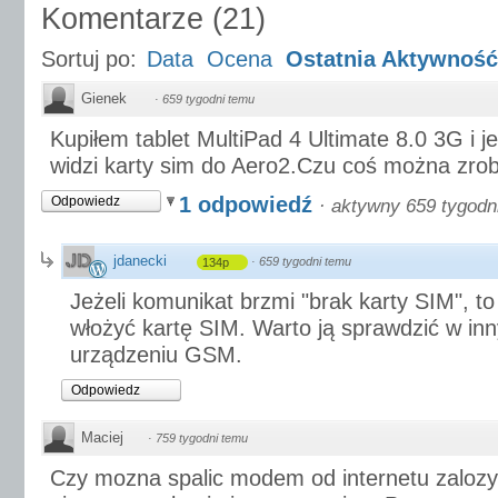
Komentarze
(
21
)
Sortuj po:
Data
Ocena
Ostatnia Aktywność
Gienek
·
659 tygodni temu
Kupiłem tablet MultiPad 4 Ultimate 8.0 3G i j
widzi karty sim do Aero2.Czu coś można zrob
1 odpowiedź
Odpowiedz
·
aktywny 659 tygodn
jdanecki
·
659 tygodni temu
134p
Jeżeli komunikat brzmi "brak karty SIM", t
włożyć kartę SIM. Warto ją sprawdzić w i
urządzeniu GSM.
Odpowiedz
Maciej
·
759 tygodni temu
Czy mozna spalic modem od internetu zalozy