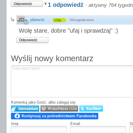
1 odpowiedź
Odpowiedz
·
aktywny 764 tygodn
jdanecki
·
764 tygodni temu
134p
Wolę stare, dobre "ufaj i sprawdzaj" :)
Odpowiedz
Wyślij nowy komentarz
Komentuj jako Gość, albo zaloguj się:
Imię
Email
S