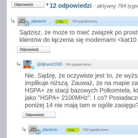
12 odpowiedzi
Odpowiedz
·
aktywny 764 tygo
jdanecki
·
764 tygodni temu
134p
Sądzisz, że może to mieć związek po pros
klientów do łączenia się modemami <kat10 
Odpowiedz
@djkamil1000
·
764 tygodni temu
Nie. Sądzę, że oczywiste jest to, że wyż
implikuje niższą. Zauważ, że na mapie za
HSPA+ ze stacji bazowych Polkomtela, kt
jako "HSPA+ 2100MHz". I co? Posiadacze 
poniżej 14 nie mają tam w ogóle zasięgu
Odpowiedz
jdanecki
·
764 tygodni temu
134p