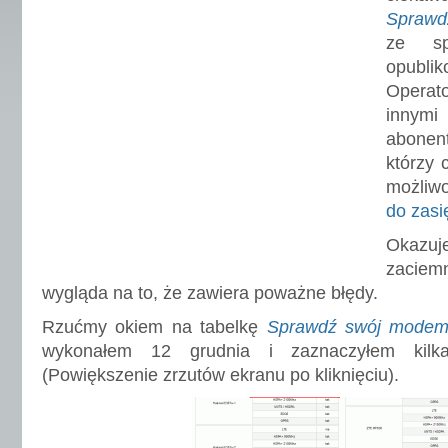
Spra
ze sp
opubli
Operat
innym
abone
którzy 
możliw
do zasi
Okazuje
zaciem
wygląda na to, że zawiera poważne błędy.
Rzućmy okiem na tabelkę
Sprawdź swój mode
wykonałem 12 grudnia i zaznaczyłem kilk
(Powiększenie zrzutów ekranu po kliknięciu).