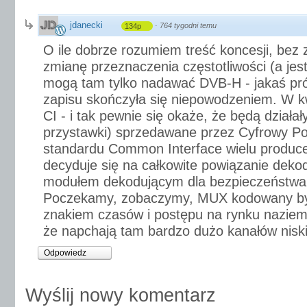
jdanecki
·
764 tygodni temu
134p
O ile dobrze rozumiem treść koncesji, bez
zmianę przeznaczenia częstotliwości (a jes
mogą tam tylko nadawać DVB-H - jakaś pr
zapisu skończyła się niepowodzeniem. W kw
CI - i tak pewnie się okaże, że będą działały
przystawki) sprzedawane przez Cyfrowy Pol
standardu Common Interface wielu produc
decyduje się na całkowite powiązanie dekod
modułem dekodującym dla bezpieczeństwa (
Poczekamy, zobaczymy, MUX kodowany by
znakiem czasów i postępu na rynku naziemn
że napchają tam bardzo dużo kanałów niskie
Odpowiedz
Wyślij nowy komentarz