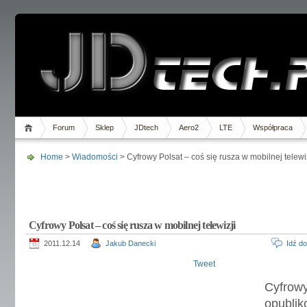
Forum
Sklep
JDtech
Aero2
LTE
Współpraca
Home
>
Wiadomości
> Cyfrowy Polsat – coś się rusza w mobilnej telewi
Cyfrowy Polsat – coś się rusza w mobilnej telewizji
2011.12.14
Jakub Danecki
Idź d
Tweet
Cyfro
opubli