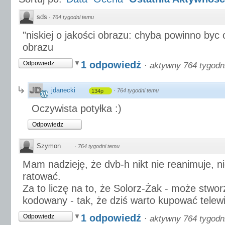
sds
·
764 tygodni temu
"niskiej o jakości obrazu: chyba powinno byc o
obrazu
1 odpowiedź
Odpowiedz
·
aktywny 764 tygodn
jdanecki
·
764 tygodni temu
134p
Oczywista potyłka :)
Odpowiedz
Szymon
·
764 tygodni temu
Mam nadzieję, że dvb-h nikt nie reanimuje, n
ratować.
Za to liczę na to, że Solorz-Żak - może stw
kodowany - tak, że dziś warto kupować telewi
1 odpowiedź
Odpowiedz
·
aktywny 764 tygodn