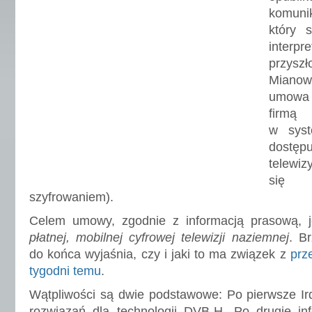
komu
który s
interp
przyszł
Mianow
umowa o
firmą
w syst
dost
telewiz
się 
szyfrowaniem).
Celem umowy, zgodnie z informacją prasową, 
płatnej, mobilnej cyfrowej telewizji naziemnej
. Br
do końca wyjaśnia, czy i jaki to ma związek z
prz
tygodni temu
.
Wątpliwości są dwie podstawowe: Po pierwsze Ir
rozwiązań dla technologii DVB-H. Po drugie i