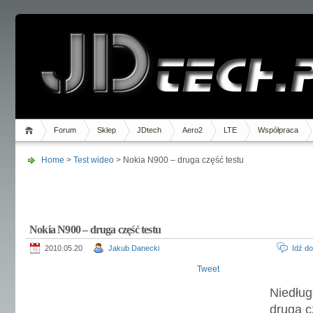
Forum
Sklep
JDtech
Aero2
LTE
Współpraca
Home
>
Test wideo
> Nokia N900 – druga część testu
Nokia N900 – druga część testu
2010.05.20
Jakub Danecki
Idź d
Tweet
Niedłu
drugą c