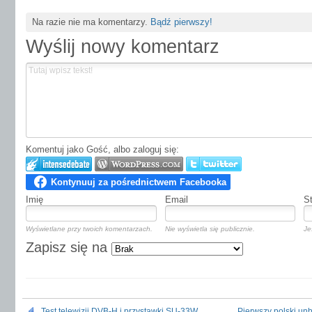
Na razie nie ma komentarzy.
Bądź pierwszy!
Wyślij nowy komentarz
Komentuj jako Gość, albo zaloguj się:
Imię
Email
S
Wyświetlane przy twoich komentarzach.
Nie wyświetla się publicznie.
Je
Zapisz się na
Test telewizji DVB-H i przystawki SU-33W
Pierwszy polski unb