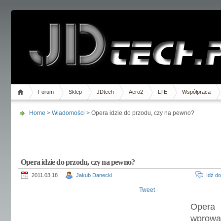
Forum
Sklep
JDtech
Aero2
LTE
Współpraca
Home
>
Wiadomości
> Opera idzie do przodu, czy na pewno?
Opera idzie do przodu, czy na pewno?
2011.03.18
Jakub Danecki
Idź d
Tweet
Opera
wprowa