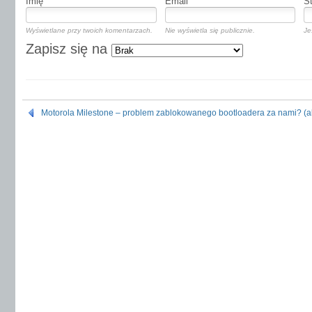
Imię
Email
S
Wyświetlane przy twoich komentarzach.
Nie wyświetla się publicznie.
Je
Zapisz się na
Motorola Milestone – problem zablokowanego bootloadera za nami? (ak