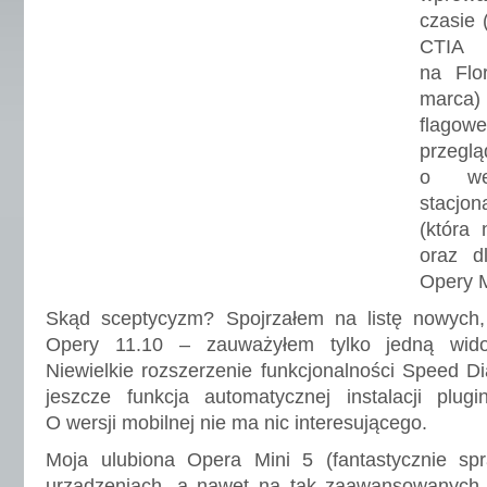
czasie 
CTIA 
na Flo
marca)
flagowe
przeglą
o we
stacjo
(która 
oraz d
Opery M
Skąd sceptycyzm? Spojrzałem na listę nowych,
Opery 11.10 – zauważyłem tylko jedną wido
Niewielkie rozszerzenie funkcjonalności Speed D
jeszcze funkcja automatycznej instalacji plugi
O wersji mobilnej nie ma nic interesującego.
Moja ulubiona Opera Mini 5 (fantastycznie s
urządzeniach, a nawet na tak zaawansowanych j