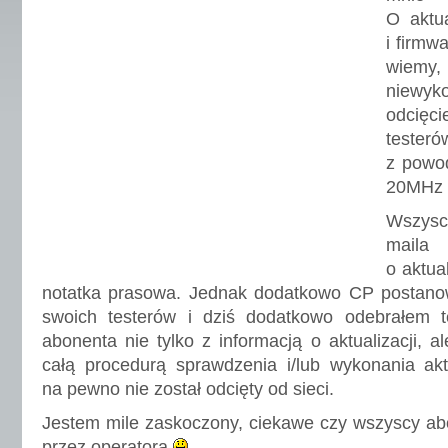
O aktua
i firmw
wiemy,
niewy
odcięci
teste
z powod
20MHz 
Wszysc
mail
o aktual
notatka prasowa. Jednak dodatkowo CP postanow
swoich testerów i dziś dodatkowo odebrałem te
abonenta nie tylko z informacją o aktualizacji, 
całą procedurą sprawdzenia i/lub wykonania aktua
na pewno nie został odcięty od sieci.
Jestem mile zaskoczony, ciekawe czy wszyscy abo
przez operatora