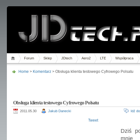
Forum
Sklep
JDtech
Aero2
LTE
Współpraca
Home
>
Komentarz
> Obsługa klienta testowego Cyfrowego Polsatu
Obsługa klienta testowego Cyfrowego Polsatu
2011.05.30
Jakub Danecki
Idź d
Tweet
Dziś po
mnie