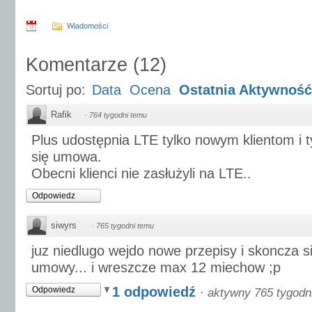
Wiadomości
Komentarze
(
12
)
Sortuj po:
Data
Ocena
Ostatnia Aktywność
Rafik
·
764 tygodni temu
Plus udostępnia LTE tylko nowym klientom i 
się umowa.
Obecni klienci nie zasłużyli na LTE..
Odpowiedz
siwyrs
·
765 tygodni temu
juz niedlugo wejdo nowe przepisy i skoncza s
umowy... i wreszcze max 12 miechow ;p
1 odpowiedź
Odpowiedz
·
aktywny 765 tygodn