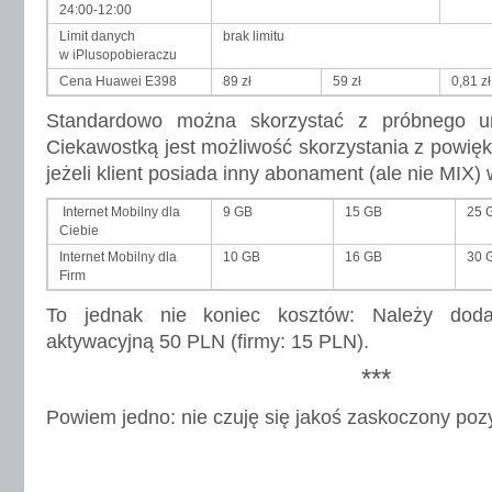
24:00-12:00
Limit danych
brak limitu
w iPlusopobieraczu
Cena Huawei E398
89 zł
59 zł
0,81 zł
Standardowo można skorzystać z próbnego u
Ciekawostką jest możliwość skorzystania z powięks
jeżeli klient posiada inny abonament (ale nie MIX) w
Internet Mobilny dla
9 GB
15 GB
25 
Ciebie
Internet Mobilny dla
10 GB
16 GB
30 
Firm
To jednak nie koniec kosztów: Należy doda
aktywacyjną 50 PLN (firmy: 15 PLN).
***
Powiem jedno: nie czuję się jakoś zaskoczony pozy