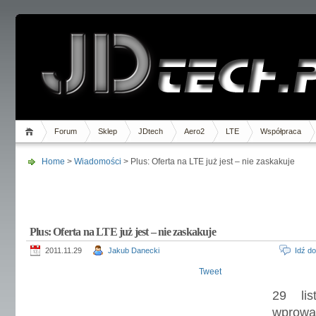
Forum
Sklep
JDtech
Aero2
LTE
Współpraca
Home
>
Wiadomości
> Plus: Oferta na LTE już jest – nie zaskakuje
Plus: Oferta na LTE już jest – nie zaskakuje
2011.11.29
Jakub Danecki
Idź d
Tweet
29 lis
wprowa