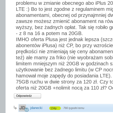
problemu w zmianie obecnego abo iPlus 2
LTE :) Bo to jest zgodne z regulaminem mig
abonamentami, obecnej od przynajmniej dw
zawsze możesz zmienić abonament na ró
wyższy, bez żadnych opłat. Tak się robiło 
- z 8 na 16 a potem na 20GB.
IMHO oferta Plusa jest jednak lepsza (szc
abonentów iPlusa) niż CP, bo przy wzroście
prędkości nie zmieniają się ceny abonament
też) ale mamy za friko (nie wyobrażam so
limitem mniejszym niż 20GB w godzinach s
użytkowanie bez żadnego limitu (w CP noc
hamował moje zapędy do posiadania LTE
75GB ruchu w dwie strony za 120 zł. Czy to 
oferta niż 20GB +nolimit nocą za 110 zł? 
Odpowiedz
jdanecki
·
766 tygodni temu
134p