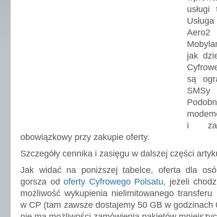
usługi 
Usługa
Aero2 
Mobyla
jak dzi
Cyfrow
są ogra
SMSy a
Podobn
modem
i za
obowiązkowy przy zakupie oferty.
Szczegóły cennika i zasięgu w dalszej części artyk
Jak widać na poniższej tabelce, oferta dla osó
gorsza od
oferty Cyfrowego Polsatu
, jeżeli chodz
możliwość wykupienia nielimitowanego transferu
w CP (tam zawsze dostajemy 50 GB w godzinach 0
nie ma możliwości zamówienia pakietów mniejszyc