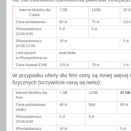
Internet Mobilny dla
7 GB
12GB
20 
Ciebie
Cena podstawowa
60 zł
75 zł
110 z
iPlusopobieracz
5 zł
0 zł
24:00-9:00
iPlusopobieracz
10 zł
5 zł
24:00-12:00
Limit danych
brak limitu
w iPlusopobieraczu
Cena Huawei E398
119 zł
79 zł
1 zł
W przypadku oferty dla firm ceny są mniej więcej 
fizycznych (oczywiście ceną są netto):
Internet Mobilny dla
7 GB
12GB
25 GB
Firm
Cena podstawowa
49 zł
59zł
89 zł
(netto)
iPlusopobieracz
5 zł
0 zł
24:00-9:00
iPlusopobieracz
10 zł
5 zł