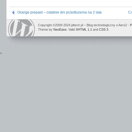
Orange prepaid – ostatnie dni przedłużenia na 2 lata
Ci
Copyright ©2009-2024 jdtech.pl – Blog technologiczny o Aero2 -
P
Theme by
NeoEase
. Valid
XHTML 1.1
and
CSS 3
.
>