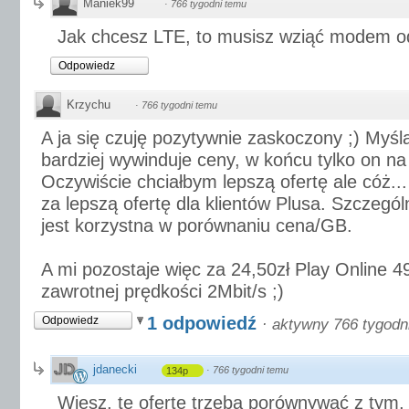
Maniek99
·
766 tygodni temu
Jak chcesz LTE, to musisz wziąć modem od
Odpowiedz
Krzychu
·
766 tygodni temu
A ja się czuję pozytywnie zaskoczony ;) Myśl
bardziej wywinduje ceny, w końcu tylko on na
Oczywiście chciałbym lepszą ofertę ale cóż...
za lepszą ofertę dla klientów Plusa. Szczegól
jest korzystna w porównaniu cena/GB.
A mi pozostaje więc za 24,50zł Play Online 4
zawrotnej prędkości 2Mbit/s ;)
1 odpowiedź
Odpowiedz
·
aktywny 766 tygodn
jdanecki
·
766 tygodni temu
134p
Wiesz, tę ofertę trzeba porównywać z tym,