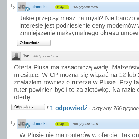
jdanecki
·
765 tygodni temu
134p
Jakie przepisy masz na myśli? Nie bardzo
interesie jest podniesienie ceny modemów
zmniejszenie maksymalnego okresu umow
Odpowiedz
Jan
·
766 tygodni temu
Oferta Plusa ma zasadniczą wadę. Małżeńst
miesiące. W CP można się wiązać na 12 lub 2
znalazłem również o ruterze w Plusie. Przy t
ruter powinien być i to za złotówkę. Na razi
ofertę.
1 odpowiedź
Odpowiedz
·
aktywny 766 tygodn
jdanecki
·
766 tygodni temu
134p
W Plusie nie ma routerów w ofercie. Tak d