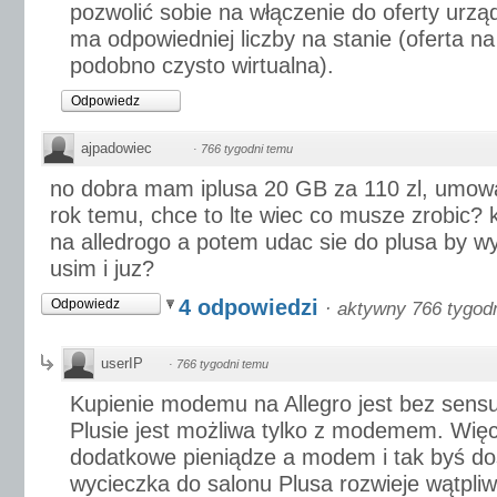
pozwolić sobie na włączenie do oferty urzą
ma odpowiedniej liczby na stanie (oferta n
podobno czysto wirtualna).
Odpowiedz
ajpadowiec
·
766 tygodni temu
no dobra mam iplusa 20 GB za 110 zl, umow
rok temu, chce to lte wiec co musze zrobic?
na alledrogo a potem udac sie do plusa by w
usim i juz?
4 odpowiedzi
Odpowiedz
·
aktywny 766 tygod
userIP
·
766 tygodni temu
Kupienie modemu na Allegro jest bez sens
Plusie jest możliwa tylko z modemem. Więc
dodatkowe pieniądze a modem i tak byś do
wycieczka do salonu Plusa rozwieje wątpliw