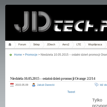
Forum
Sklep
JDtech
Aero2
LTE
Współpraca
Home
>
Promocje
> Niedziela 10.05.2015 – ostatni dzień promocji Ora
Niedziela 10.05.2015 – ostatni dzień promocji Orange 2/2/14
2015.05.09
Jakub Danecki
Idź d
Tweet
Tylko
przypom