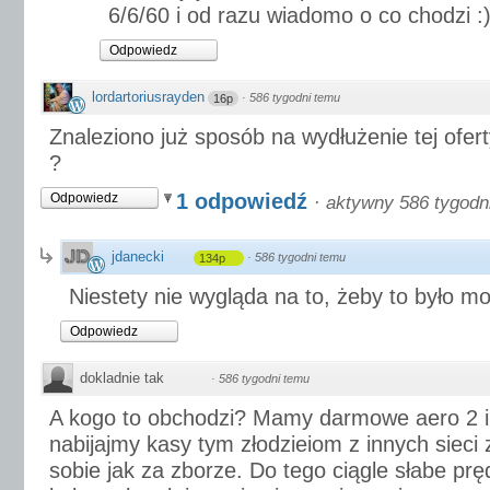
6/6/60 i od razu wiadomo o co chodzi :
Odpowiedz
lordartoriusrayden
·
586 tygodni temu
16p
Znaleziono już sposób na wydłużenie tej oferty
?
1 odpowiedź
Odpowiedz
·
aktywny 586 tygodn
jdanecki
·
586 tygodni temu
134p
Niestety nie wygląda na to, żeby to było mo
Odpowiedz
dokladnie tak
·
586 tygodni temu
A kogo to obchodzi? Mamy darmowe aero 2 i
nabijajmy kasy tym złodzieiom z innych sieci 
sobie jak za zborze. Do tego ciągle słabe pr