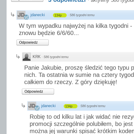
·
aktywny 586 tygod
jdanecki
·
586 tygodni temu
134p
W tym wypadku najwyżej na kilka tygodni -
znowu będzie 6/6/60...
Odpowiedz
KRK
·
586 tygodni temu
Panie Jakubie, proszę śledzić tego typu p
nich. Ta ostatnia w sumie na cztery tygod
całkiem do rzeczy. Z góry dziękuję!
Odpowiedz
jdanecki
·
586 tygodni temu
134p
Robię to od kilku lat i jak widać nie rezy
promocji szczególnie polubiłem, bo jest 
można jej warunki spisać krótkim kode