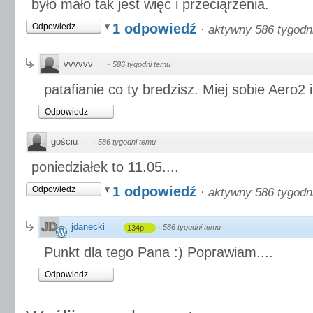
było mało tak jest więc i przeciąrzenia.
1 odpowiedź
Odpowiedz
·
aktywny 586 tygodn
vvvvvv
·
586 tygodni temu
patafianie co ty bredzisz. Miej sobie Aero2 
Odpowiedz
gościu
·
586 tygodni temu
poniedziałek to 11.05....
1 odpowiedź
Odpowiedz
·
aktywny 586 tygodn
jdanecki
·
586 tygodni temu
134p
Punkt dla tego Pana :) Poprawiam....
Odpowiedz