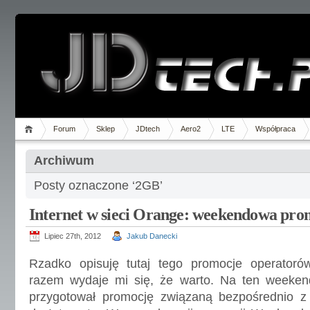
Forum
Sklep
JDtech
Aero2
LTE
Współpraca
Archiwum
Posty oznaczone ‘2GB’
Internet w sieci Orange: weekendowa pro
Lipiec 27th, 2012
Jakub Danecki
Rzadko opisuję tutaj tego promocje operatoró
razem wydaje mi się, że warto. Na ten weeken
przygotował promocję związaną bezpośrednio 