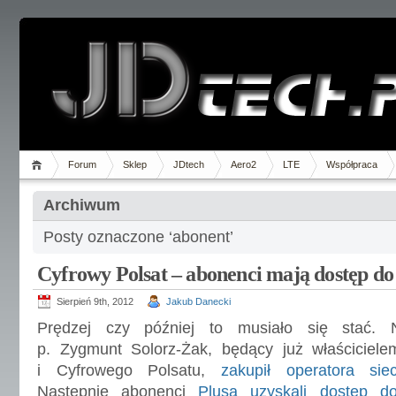
Forum
Sklep
JDtech
Aero2
LTE
Współpraca
Archiwum
Posty oznaczone ‘abonent’
Cyfrowy Polsat – abonenci mają dostęp do 
Sierpień 9th, 2012
Jakub Danecki
Prędzej czy później to musiało się stać. N
p. Zygmunt Solorz-Żak, będący już właściciel
i Cyfrowego Polsatu,
zakupił operatora sie
Następnie abonenci
Plusa uzyskali dostęp d