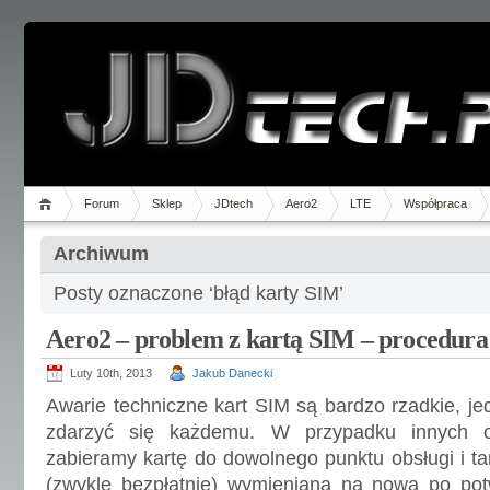
Forum
Sklep
JDtech
Aero2
LTE
Współpraca
Archiwum
Posty oznaczone ‘błąd karty SIM’
Aero2 – problem z kartą SIM – procedur
Luty 10th, 2013
Jakub Danecki
Awarie techniczne kart SIM są bardzo rzadkie, j
zdarzyć się każdemu. W przypadku innych o
zabieramy kartę do dowolnego punktu obsługi i ta
(zwykle bezpłatnie) wymieniana na nową po pot