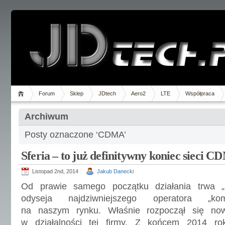
Forum
Sklep
JDtech
Aero2
LTE
Współpraca
Archiwum
Posty oznaczone ‘CDMA’
Sferia – to już definitywny koniec sieci 
Listopad 2nd, 2014
Jakub Danecki
Od prawie samego początku działania trwa „
odyseja najdziwniejszego operatora „kom
na naszym rynku. Właśnie rozpoczął się now
w działalności tej firmy. Z końcem 2014 ro