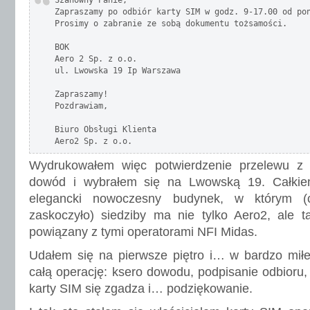
Szanowny Panie,

Zapraszamy po odbiór karty SIM w godz. 9-17.00 od pon
Prosimy o zabranie ze sobą dokumentu tożsamości.

BOK

Aero 2 Sp. z o.o.

ul. Lwowska 19 Ip Warszawa

Zapraszamy!

Pozdrawiam,

Biuro Obsługi Klienta

Aero2 Sp. z o.o.
Wydrukowałem więc potwierdzenie przelewu 
dowód i wybrałem się na Lwowską 19. Całkiem
elegancki nowoczesny budynek, w którym (
zaskoczyło) siedziby ma nie tylko Aero2, ale t
powiązany z tymi operatorami NFI Midas.
Udałem się na pierwsze piętro i… w bardzo miłe
całą operację: ksero dowodu, podpisanie odbioru
karty SIM się zgadza i… podziękowanie.