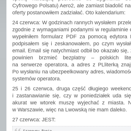
Cyfrowego Polsatu) Aero2, ale zamiast biadolić n
oferty postanowiłem zadziałać. Oto kalendarium:
24 czerwca: W godzinach rannych wysłałem prze
zgodnie z wymaganiami podanymi w regulaminie o
wypełniłem formularz PDF za pomocą edytora
podpisałem się i zeskanowałem, po czym wysł
email. Email się natychmiast odbił bo okazało się,
powinien brzmieć bezplatny – polskich lit
na serwerze operatora, a adres z PLliterką znaj
Po wysłaniu na ubezpeelkowany adres, wiadomość
systemów operatora.
25 i 26 czerwca, druga część długiego weekend
i zastanawianie się, czy w poniedziałek uda si
akurat we wtorek muszę wyjechać z miasta. 
w Warszawie, więc na Lwowską nie mam daleko.
27 czerwca: JEST: