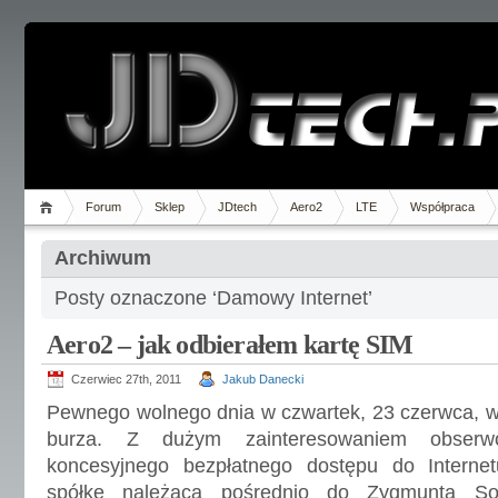
Forum
Sklep
JDtech
Aero2
LTE
Współpraca
Archiwum
Posty oznaczone ‘Damowy Internet’
Aero2 – jak odbierałem kartę SIM
Czerwiec 27th, 2011
Jakub Danecki
Pewnego wolnego dnia w czwartek, 23 czerwca, w I
burza. Z dużym zainteresowaniem obserw
koncesyjnego bezpłatnego dostępu do Interne
spółkę należącą pośrednio do Zygmunta Solo