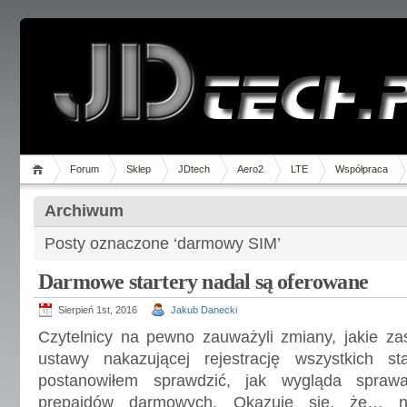
Forum
Sklep
JDtech
Aero2
LTE
Współpraca
Archiwum
Posty oznaczone ‘darmowy SIM’
Darmowe startery nadal są oferowane
Sierpień 1st, 2016
Jakub Danecki
Czytelnicy na pewno zauważyli zmiany, jakie za
ustawy nakazującej rejestrację wszystkich st
postanowiłem sprawdzić, jak wygląda spraw
prepaidów darmowych. Okazuje się, że… 