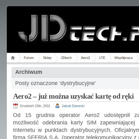
Forum
Sklep
JDtech
Aero2
LTE
Współpraca
Archiwum
Posty oznaczone ‘dystrybucyjne’
Aero2 – już można uzyskać kartę od ręki
Grudzień 15th, 2011
Jakub Danecki
Od 15 grudnia operator Aero2 udostępnił 
możliwość odebrania karty SIM zapewniającej
Internetu w punktach dystrybucyjnych. Oficjalny
firma SFERIA S.A. (operator telekomunikacyjny z 