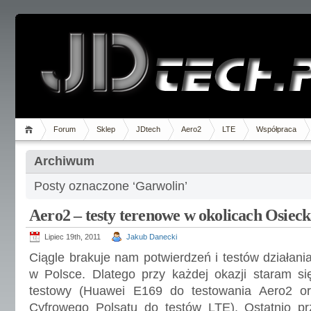
Forum
Sklep
JDtech
Aero2
LTE
Współpraca
Archiwum
Posty oznaczone ‘Garwolin’
Aero2 – testy terenowe w okolicach Osiec
Lipiec 19th, 2011
Jakub Danecki
Ciągle brakuje nam potwierdzeń i testów działan
w Polsce. Dlatego przy każdej okazji staram s
testowy (Huawei E169 do testowania Aero2 o
Cyfrowego Polsatu do testów LTE). Ostatnio pr