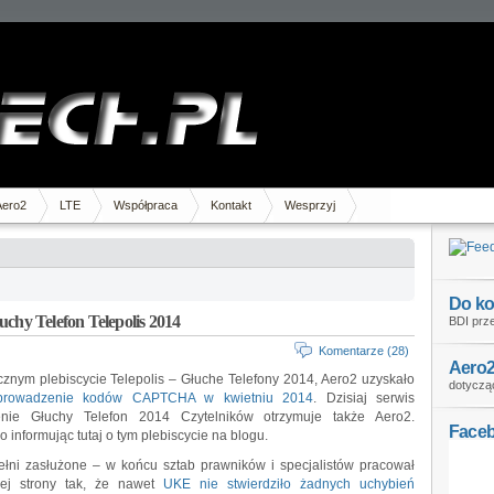
Aero2
LTE
Współpraca
Kontakt
Wesprzyj
Do ko
uchy Telefon Telepolis 2014
BDI prze
Komentarze (28)
Aero2
cznym plebiscycie Telepolis – Głuche Telefony 2014, Aero2 uzyskało
dotycząc
prowadzenie kodów CAPTCHA w kwietniu 2014
. Dzisiaj serwis
enie Głuchy Telefon 2014 Czytelników otrzymuje także Aero2.
Face
informując tutaj o tym plebiscycie na blogu.
ełni zasłużone – w końcu sztab prawników i specjalistów pracował
ej strony tak, że nawet
UKE nie stwierdziło żadnych uchybień