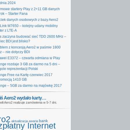
dnia 2024
mowe startery Play z 2+11 GB danych
rok – Starter Fana
iek danych osobowych z bazy Aero2
Link M7650 – kolejny udany mobilny
ter z LTE-A
s zaczyna budować sieć TDD 2600 MHz –
iec BDI jest blisko?
blem z koncesją Aero2 w paśmie 1800
 – nie dotyczy BDI
wei E3372 – czwarta odmiana w Play
nge rozdaje 3 GB za darmo na 5 dni –
gole reprezentacji Polski
nge Free na Kartę czerwiec 2017
romocją 1410 GB
nge – 5GB za darmo na majówkę 2017
iś Aero2 wydało karty…
wili Aero2 realizuje zamówienia w 5-7 dni.
ro2
bank
aktualizacja
awaria
płatny Internet