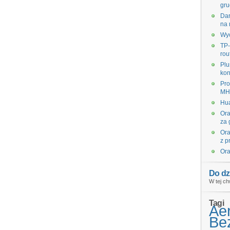
gru
Dar
na 
Wyc
TP-
rou
Plu
kon
Pro
MHz
Hua
Ora
za 
Ora
z p
Ora
Do dz
W tej ch
Tagi
Ae
Bez