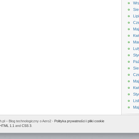
Wrz
Sie
Lip
Cze
Maj
Kwi
Ma
Lut
Sty
Paź
Sie
Cze
Ma
Kwi
Sty
Lis
Ma
.pl – Blog technologiczny o Aero2 -
Polityka prywatności i pliki cookie
HTML 1.1
and
CSS 3
.