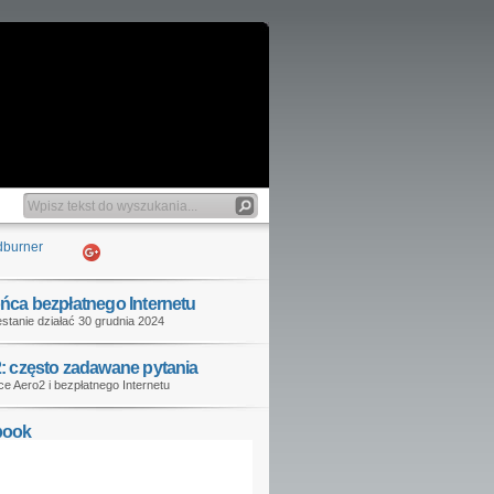
ńca bezpłatnego Internetu
stanie działać 30 grudnia 2024
: często zadawane pytania
e Aero2 i bezpłatnego Internetu
book