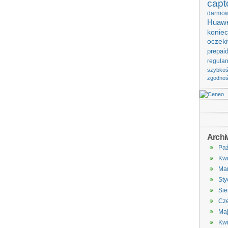
capt
darmo
Huawe
koniec
oczek
prepai
regula
szybko
zgodno
Arch
Paź
Kwi
Ma
Sty
Sie
Cze
Ma
Kwi