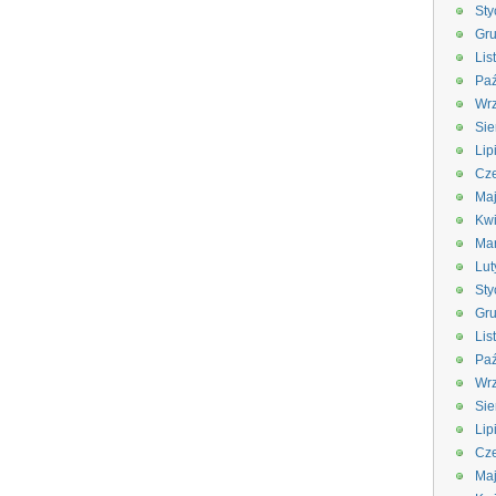
Sty
Gru
Lis
Paź
Wrz
Sie
Lip
Cze
Ma
Kwi
Ma
Lut
Sty
Gru
Lis
Paź
Wrz
Sie
Lip
Cze
Ma