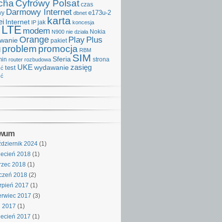
cha
Cyfrowy Polsat
czas
Darmowy Internet
e173u-2
wy
dbnet
karta
i
Internet
IP
jak
koncesja
LTE
modem
Nokia
N900
nie działa
Orange
Play
Plus
iwanie
pakiet
problem
promocja
d
RBM
SIM
Sferia
min
strona
router
rozbudowa
UKE
wydawanie
zasięg
test
ść
ść
iwum
dziernik 2024
(1)
ecień 2018
(1)
rzec 2018
(1)
czeń 2018
(2)
rpień 2017
(1)
rwiec 2017
(3)
j 2017
(1)
ecień 2017
(1)