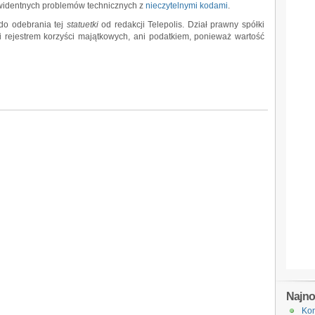
identnych problemów technicznych z
nieczytelnymi kodami
.
 do odebrania tej
statuetki
od redakcji Telepolis. Dział prawny spółki
i rejestrem korzyści majątkowych, ani podatkiem, ponieważ wartość
Najn
Kon