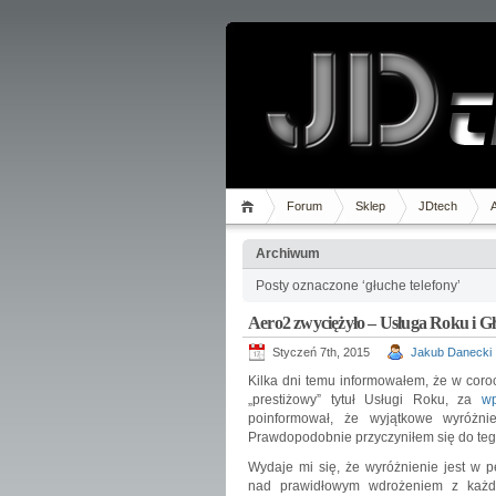
Forum
Sklep
JDtech
Archiwum
Posty oznaczone ‘głuche telefony’
Aero2 zwyciężyło – Usługa Roku i Gł
Styczeń 7th, 2015
Jakub Danecki
Kilka dni temu informowałem, że w coro
„prestiżowy” tytuł Usługi Roku, za
w
poinformował, że wyjątkowe wyróżni
Prawdopodobnie przyczyniłem się do tego 
Wydaje mi się, że wyróżnienie jest w p
nad prawidłowym wdrożeniem z każd