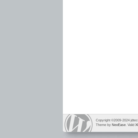
Copyright ©2009-2024 jdtech
Theme by
NeoEase
. Valid
X