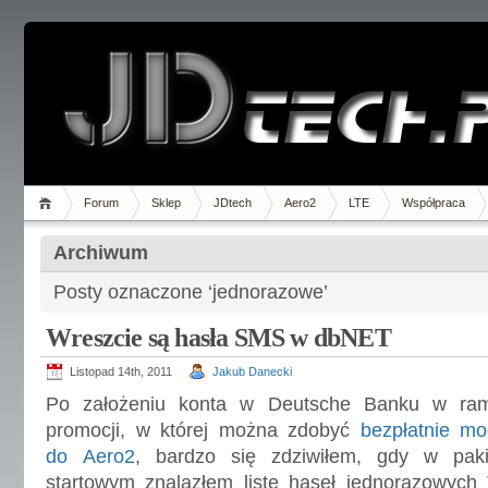
Forum
Sklep
JDtech
Aero2
LTE
Współpraca
Archiwum
Posty oznaczone ‘jednorazowe’
Wreszcie są hasła SMS w dbNET
Listopad 14th, 2011
Jakub Danecki
Po założeniu konta w Deutsche Banku w ra
promocji, w której można zdobyć
bezpłatnie m
do Aero2
, bardzo się zdziwiłem, gdy w paki
startowym znalazłem listę haseł jednorazowych