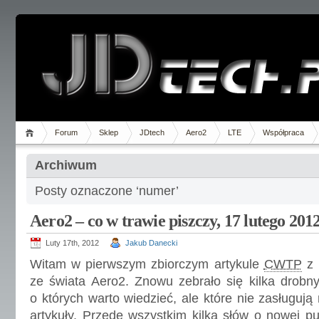
Forum
Sklep
JDtech
Aero2
LTE
Współpraca
Archiwum
Posty oznaczone ‘numer’
Aero2 – co w trawie piszczy, 17 lutego 201
Luty 17th, 2012
Jakub Danecki
Witam w pierwszym zbiorczym artykule
CWTP
z 
ze świata Aero2. Znowu zebrało się kilka drobny
o których warto wiedzieć, ale które nie zasługuj
artykuły. Przede wszystkim kilka słów o nowej pu