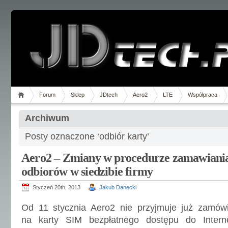
Forum
Sklep
JDtech
Aero2
LTE
Współpraca
Archiwum
Posty oznaczone ‘odbiór karty’
Aero2 – Zmiany w procedurze zamawiania
odbiorów w siedzibie firmy
Styczeń 20th, 2013
Jakub Danecki
Od 11 stycznia Aero2 nie przyjmuje już zamów
na karty SIM bezpłatnego dostępu do Intern