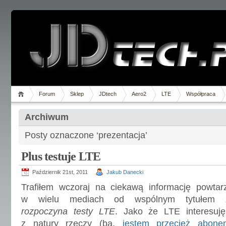
Forum
Sklep
JDtech
Aero2
LTE
Współpraca
Archiwum
Posty oznaczone ‘prezentacja’
Plus testuje LTE
Październik 21st, 2011
Jakub Danecki
Trafiłem wczoraj na ciekawą informację powtar
w wielu mediach od wspólnym tytułem
rozpoczyna testy LTE
. Jako że LTE interesuję
z natury rzeczy (ba,
jestem przecież abone