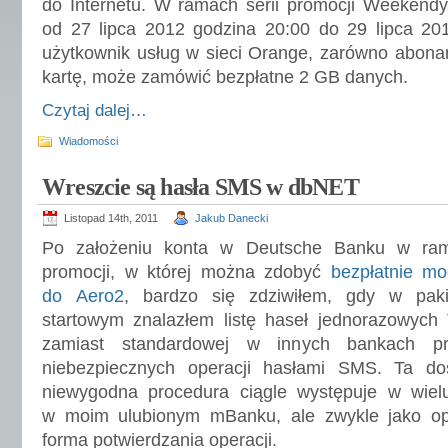
do Internetu. W ramach serii promocji Weekend
od 27 lipca 2012 godzina 20:00 do 29 lipca 20
użytkownik usług w sieci Orange, zarówno abona
kartę, może zamówić bezpłatne 2 GB danych.
Czytaj dalej…
Wiadomości
Wreszcie są hasła SMS w dbNET
Listopad 14th, 2011
Jakub Danecki
Po założeniu konta w Deutsche Banku w ra
promocji, w której można zdobyć
bezpłatnie m
do Aero2
, bardzo się zdziwiłem, gdy w paki
startowym znalazłem listę haseł jednorazowych
zamiast standardowej w innych bankach pro
niebezpiecznych operacji hasłami SMS. Ta do
niewygodna procedura ciągle występuje w wiel
w moim ulubionym mBanku, ale zwykle jako op
forma potwierdzania operacji.