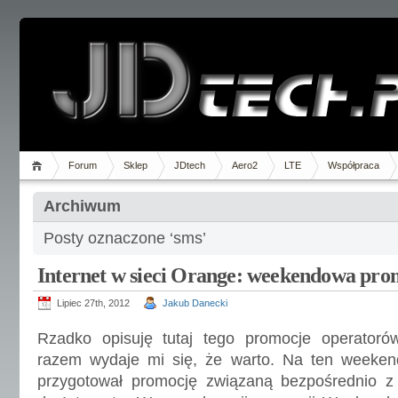
Forum
Sklep
JDtech
Aero2
LTE
Współpraca
Archiwum
Posty oznaczone ‘sms’
Internet w sieci Orange: weekendowa pro
Lipiec 27th, 2012
Jakub Danecki
Rzadko opisuję tutaj tego promocje operatoró
razem wydaje mi się, że warto. Na ten weeken
przygotował promocję związaną bezpośrednio 