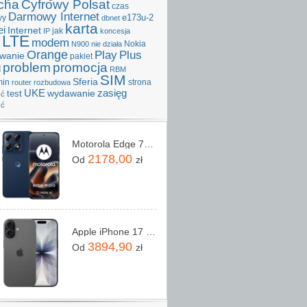
cha
Cyfrowy Polsat
czas
Darmowy Internet
e173u-2
wy
dbnet
karta
i
Internet
IP
jak
koncesja
LTE
modem
Nokia
N900
nie działa
Orange
Play
Plus
iwanie
pakiet
problem
promocja
d
RBM
SIM
Sferia
min
strona
router
rozbudowa
UKE
wydawanie
zasięg
test
ść
ść
Motorola Edge 70 Pro 8/256GB Granatowy
2178,00
Od
zł
Apple iPhone 17 256GB Czarny
3894,90
Od
zł