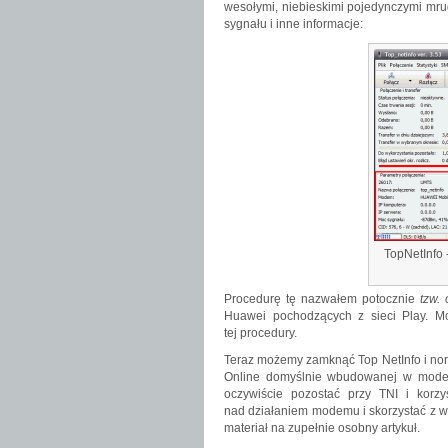
wesołymi, niebieskimi pojedynczymi mru
sygnału i inne informacje:
TopNetInfo
Procedurę tę nazwałem potocznie
tzw.
Huawei pochodzących z sieci Play. M
tej procedury.
Teraz możemy zamknąć Top NetInfo i norm
Online domyślnie wbudowanej w mode
oczywiście pozostać przy TNI i korz
nad działaniem modemu i skorzystać z wie
materiał na zupełnie osobny artykuł.