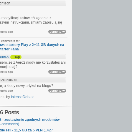
chtech
.
 modyfikacji ustawień zgodnie z
zymi instrukcjami, zmiany zapisują się
weeks ago
t comments for
we startery Play z 2+11 GB danych na
Starter Fana
anecki
134p
em, że z Aero2 nigdy nie korzystałeś ani
macji tutaj?
weeks ago
czxczxczxc
e, a kiedy nowy artykuł na blogu?
weeks ago
nts by
IntenseDebate
 6 Posts
2 - zestawienie zgodnych modemów
4 comments)
ile Frii - 11,5 GB za 5 PLN
(1427