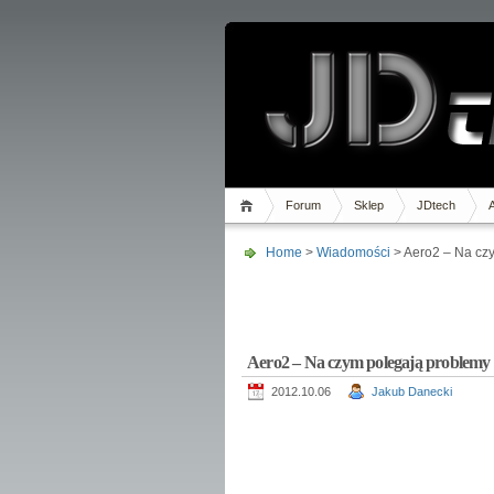
Forum
Sklep
JDtech
Home
>
Wiadomości
> Aero2 – Na cz
Aero2 – Na czym polegają problemy
2012.10.06
Jakub Danecki