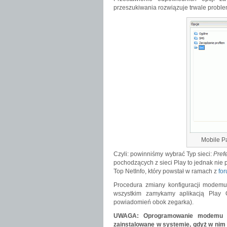
przeszukiwania rozwiązuje trwale proble
Mobile P
Czyli: powinniśmy wybrać Typ sieci:
Pre
pochodzących z sieci Play to jednak nie
Top NetInfo, który powstał w ramach z
for
Procedura zmiany konfiguracji modemu
wszystkim zamykamy aplikacją Play 
powiadomień obok zegarka).
UWAGA: Oprogramowanie modemu (
zainstalowane w systemie, gdyż w nim