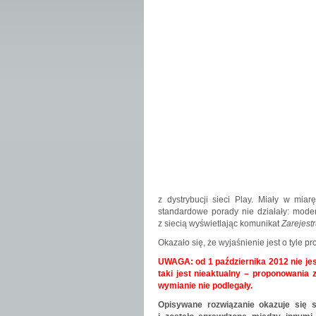
z dystrybucji sieci Play. Miały w miar
standardowe porady nie działały: mode
z siecią wyświetlając komunikat
Zarejestr
Okazało się, że wyjaśnienie jest o tyle p
UWAGA: od 1 października 2012 nie jes
taki jest nieaktualny – proponowania 
wymianie nie podlegały.
Opisywane rozwiązanie okazuje się 