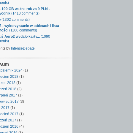
ents)
- 100 GB ważne rok za 9 PLN -
wodnik
(1413 comments)
p
(1302 comments)
 - wykorzystanie w tabletach i lista
ności
(1100 comments)
iś Aero2 wydało karty...
(1090
ents)
nts by
IntenseDebate
iwum
dziernik 2024
(1)
ecień 2018
(1)
rzec 2018
(1)
czeń 2018
(2)
rpień 2017
(1)
rwiec 2017
(3)
j 2017
(1)
ecień 2017
(1)
czeń 2017
(1)
dzień 2016
(4)
topad 2016
(3)