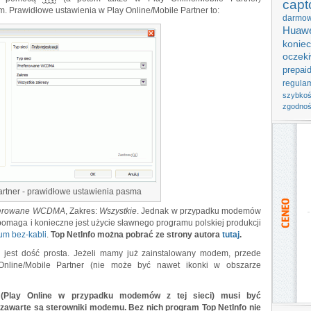
capt
m. Prawidłowe ustawienia w Play Online/Mobile Partner to:
darmo
Huawe
koniec
oczek
prepai
regula
szybko
zgodno
artner - prawidłowe ustawienia pasma
ferowane WCDMA
, Zakres:
Wszystkie
. Jednak w przypadku modemów
 pomaga i konieczne jest użycie sławnego programu polskiej produkcji
um bez-kabli
.
Top NetInfo można pobrać ze strony autora
tutaj
.
 jest dość prosta. Jeżeli mamy już zainstalowany modem, przede
Online/Mobile Partner (nie może być nawet ikonki w obszarze
Play Online w przypadku modemów z tej sieci) musi być
 zawarte są sterowniki modemu. Bez nich program Top NetInfo nie