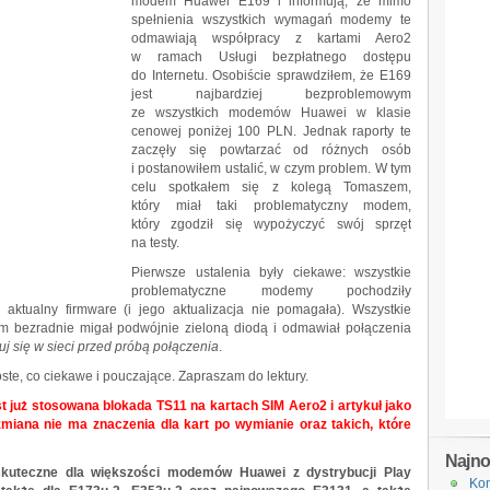
modem Huawei E169 i informują, że mimo
spełnienia wszystkich wymagań modemy te
odmawiają współpracy z kartami Aero2
w ramach Usługi bezpłatnego dostępu
do Internetu. Osobiście sprawdziłem, że E169
jest najbardziej bezproblemowym
ze wszystkich modemów Huawei w klasie
cenowej poniżej 100 PLN. Jednak raporty te
zaczęły się powtarzać od różnych osób
i postanowiłem ustalić, w czym problem. W tym
celu spotkałem się z kolegą Tomaszem,
który miał taki problematyczny modem,
który zgodził się wypożyczyć swój sprzęt
na testy.
Pierwsze ustalenia były ciekawe: wszystkie
problematyczne modemy pochodziły
ę aktualny firmware (i jego aktualizacja nie pomagała). Wszystkie
m bezradnie migał podwójnie zieloną diodą i odmawiał połączenia
uj się w sieci przed próbą połączenia
.
roste, co ciekawe i pouczające. Zapraszam do lektury.
t już stosowana blokada TS11 na kartach SIM Aero2 i artykuł jako
zmiana nie ma znaczenia dla kart po wymianie oraz takich, które
Najn
skuteczne dla większości modemów Huawei z dystrybucji Play
Kon