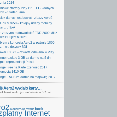
dnia 2024
mowe startery Play z 2+11 GB danych
rok – Starter Fana
iek danych osobowych z bazy Aero2
Link M7650 – kolejny udany mobilny
ter z LTE-A
s zaczyna budować sieć TDD 2600 MHz –
iec BDI jest blisko?
blem z koncesją Aero2 w paśmie 1800
 – nie dotyczy BDI
wei E3372 – czwarta odmiana w Play
nge rozdaje 3 GB za darmo na 5 dni –
gole reprezentacji Polski
nge Free na Kartę czerwiec 2017
romocją 1410 GB
nge – 5GB za darmo na majówkę 2017
iś Aero2 wydało karty…
wili Aero2 realizuje zamówienia w 5-7 dni.
ro2
bank
aktualizacja
awaria
płatny Internet