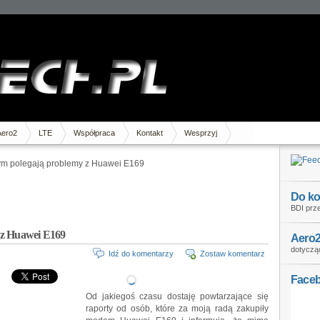
Aero2
LTE
Współpraca
Kontakt
Wesprzyj
ym polegają problemy z Huawei E169
Do ko
BDI prze
 z Huawei E169
Aero2
dotycząc
Idź do komentarzy
Zostaw komentarz
Face
Od jakiegoś czasu dostaję powtarzające się
raporty od osób, które za moją radą zakupiły