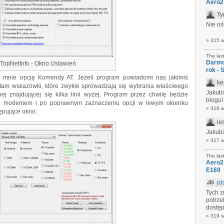
Aero2
Ty
Nie oś
» 315 
The las
Darmo
TopNetInfo - Okno Ustawień
rok - 
 mnie opcję Komendy AT. Jeżeli program powiadomi nas jakimiś
ke
 tam wskazówki, które zwykle sprowadzają się wybrania właściwego
Jakubi
nej znajdującej się kilka linii wyżej. Program przez chwilę będzie
blogu!
y z modemem i po poprawnym zaznaczeniu opcji w lewym okienku
» 316 
tępujące okno:
le
Jakubi
» 317 
The las
Aero2
E169
jd
Tych z
potrze
dostęp
» 319 