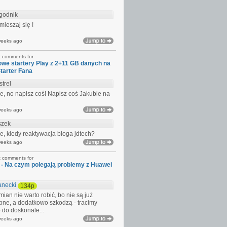
godnik
mieszaj się !
weeks ago
t comments for
we startery Play z 2+11 GB danych na
Starter Fana
strel
e, no napisz coś! Napisz coś Jakubie na
weeks ago
szek
e, kiedy reaktywacja bloga jdtech?
weeks ago
t comments for
 - Na czym polegają problemy z Huawei
anecki
134p
mian nie warto robić, bo nie są już
bne, a dodatkowo szkodzą - tracimy
 do doskonale...
weeks ago