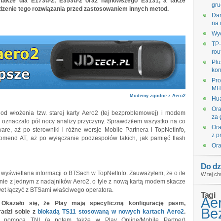
 także dla E173u-2, E353u-2 oraz najnowszego E3131, a także
gru
dzenie tego rozwiązania przed zastosowaniem innych metod.
Dar
na 
Wyc
TP-
rou
Plu
kon
Pro
MHz
Modemy zgodne z Aero2
Hua
Ora
od włożenia tzw. starej karty Aero2 (tej bezproblemowej) i modem
za 
u i oznaczało pół nocy analizy przyczyny. Sprawdziłem wszystko na co
Ora
ware, aż po sterowniki i różne wersje Mobile Partnera i TopNetInfo,
z p
omend AT, aż po wyłączanie podzespołów takich, jak pamięć flash
Ora
Do dz
wyświetlana informacji o BTSach w TopNetInfo. Zauważyłem, że o ile
W tej ch
enie z jednym z nadajników Aero2, o tyle z nową kartą modem skacze
wet łączyć z BTSami właściwego operatora.
Tagi
Ae
.
Okazało się, że Play mają specyficzną konfigurację pasm,
Bez
 radzi sobie z
blokadą TS11 stosowaną w nowych kartach Aero2
.
 za pomocą
TNI
(a potem także w Play Online/Mobile Partner)