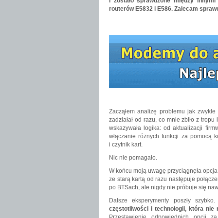
i zostało sprawdzone między innymi
routerów E5832 i E586. Zalecam spraw
Zacząłem analizę problemu jak zwykle 
zadziałał od razu, co mnie zbiło z trop
wskazywała logika: od aktualizacji firm
włączanie różnych funkcji za pomocą k
i czytnik kart.
Nic nie pomagało.
W końcu moją uwagę przyciągnęła opcja 
ze starą kartą od razu następuje połącz
po BTSach, ale nigdy nie próbuje się na
Dalsze eksperymenty poszły szybko
częstotliwości i technologii, która nie
Przestawienie odpowiednich opcji