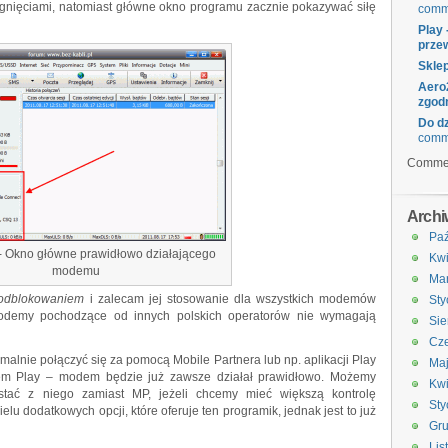
gnięciami, natomiast główne okno programu zacznie pokazywać siłę
comm
Play 
prze
Skle
Aero2
zgod
Do dz
comm
Comme
Arch
Paź
 - Okno główne prawidłowo działającego
Kwi
modemu
Ma
 odblokowaniem
i zalecam jej stosowanie dla wszystkich modemów
Sty
odemy pochodzące od innych polskich operatorów nie wymagają
Sie
Cze
alnie połączyć się za pomocą Mobile Partnera lub np. aplikacji Play
Ma
m Play – modem będzie już zawsze działał prawidłowo. Możemy
Kwi
ystać z niego zamiast MP, jeżeli chcemy mieć większą kontrolę
Sty
lu dodatkowych opcji, które oferuje ten programik, jednak jest to już
Gru
Lis