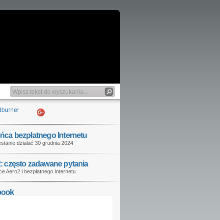
ńca bezpłatnego Internetu
stanie działać 30 grudnia 2024
: często zadawane pytania
e Aero2 i bezpłatnego Internetu
book