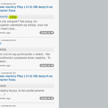
t comments for
we startery Play z 2+11 GB danych na
Starter Fana
anecki
134p
 to ma związek? Nie piszę, bo
cjalnie cokolwiek się dzieje, oraz nie
 mam czas....
weeks ago
t comments for
h
kołaj
ni coś mi się pochrzaniło z netem . Nie
żliwości uzyskania kodu captcha . To
ałem...
weeks ago
t comments for
we startery Play z 2+11 GB danych na
Starter Fana
rand
totalny kryzys, to ten portal pewnie
.. :/
weeks ago
t comments for