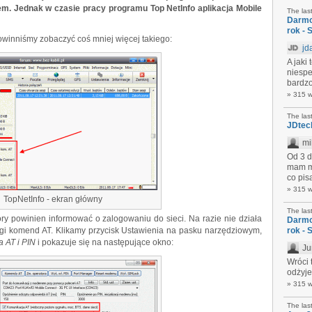
m. Jednak w czasie pracy programu Top NetInfo aplikacja Mobile
The las
Darmo
rok - 
winniśmy zobaczyć coś mniej więcej takiego:
jd
A jaki
niespe
bardzo
» 315 
The las
JDtec
mi
Od 3 d
mam mo
co pis
» 315 
TopNetInfo - ekran główny
The las
ry powinien informować o zalogowaniu do sieci. Na razie nie działa
Darmo
gi komend AT. Klikamy przycisk Ustawienia na pasku narzędziowym,
rok - 
 AT i PIN
i pokazuje się na następujące okno:
Ju
Wróci 
odżyje..
» 315 
The las