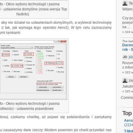
Te
fo - Okno wyboru technologii i pasma
i - ustawienia domyślne (nowa wersja Top
Witam
NetInfo)
Czy po
aby nie działał na ustawieniach domyślnych, a wybierał technologię
powyżs
na ...
y (i tak, jak wymaga tego operator Aero2). W tym celu zaznaczamy
» 319 
nymi ramkami:
The las
Darmo
rok - 
jd
Rozumi
z infor
» 322 
zx
Jakubi
» 325 
Comme
fo - Okno wyboru technologii i pasma
otliwości - ustawienia prawidłowe
Top
stosuj, czekamy chwilkę, aż pojawi się potwierdzenie i zamykamy
Aero
(222
u zauważymy dwie rzeczy: Modem powinien po chwili przywitać nas
T-Mob