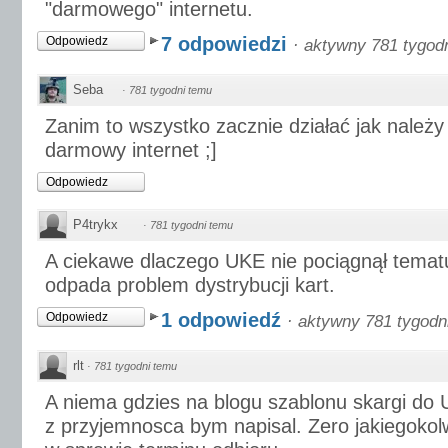
"darmowego" internetu.
7 odpowiedzi
Odpowiedz
·
aktywny 781 tygod
Seba
·
781 tygodni temu
Zanim to wszystko zacznie działać jak należy
darmowy internet ;]
Odpowiedz
P4trykx
·
781 tygodni temu
A ciekawe dlaczego UKE nie pociągnął tema
odpada problem dystrybucji kart.
1 odpowiedź
Odpowiedz
·
aktywny 781 tygodn
rlt
·
781 tygodni temu
A niema gdzies na blogu szablonu skargi do U
z przyjemnosca bym napisal. Zero jakiegoko