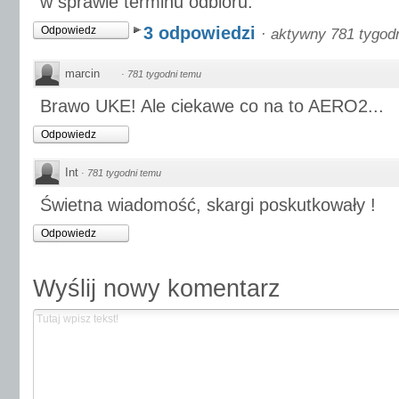
w sprawie terminu odbioru.
3 odpowiedzi
Odpowiedz
·
aktywny 781 tygod
marcin
·
781 tygodni temu
Brawo UKE! Ale ciekawe co na to AERO2...
Odpowiedz
Int
·
781 tygodni temu
Świetna wiadomość, skargi poskutkowały !
Odpowiedz
Wyślij nowy komentarz