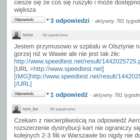
ciesze się że coś się ruszyło i może dostępno
większa
3 odpowiedzi
Odpowiedz
·
aktywny 781 tygod
tester
·
781 tygodni temu
Jestem przymusowo w szpitalu w Olsztynie na 
gorzej niż w Wawie ale nie jest tak żle:
http://www.speedtest.net/result/1442025725.
[URL
=http://www.speedtest.net]
[IMG]http://www.speedtest.net/result/14420
[/URL]
1 odpowiedź
Odpowiedz
·
aktywny 781 tygodn
tomi_lee
·
781 tygodni temu
Czekam z niecierpliwością na odpowiedź Aer
rozszerzenie dystrybucji kart nie ograniczy s
kolejnych 2-3 filii w Warszawie bo nigdy nie 