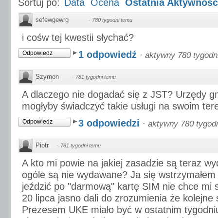
Sortuj po:
Data
Ocena
Ostatnia Aktywność
sefewgewrg
·
780 tygodni temu
i cośw tej kwestii słychać?
1 odpowiedź
Odpowiedz
·
aktywny 780 tygodn
Szymon
·
781 tygodni temu
A dlaczego nie dogadać się z JST? Urzędy gm
mogłyby świadczyć takie usługi na swoim tere
3 odpowiedzi
Odpowiedz
·
aktywny 780 tygod
Piotr
·
781 tygodni temu
A kto mi powie na jakiej zasadzie są teraz w
ogóle są nie wydawane? Ja się wstrzymałe
jeździć po "darmową" kartę SIM nie chce mi 
20 lipca jasno dali do zrozumienia że kolejne
Prezesem UKE miało być w ostatnim tygodniu l