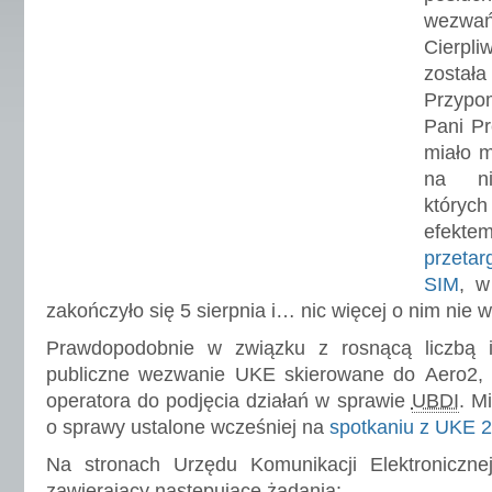
wezwa
Cierpl
zost
Przypo
Pani P
miało m
na ni
który
efek
przetar
SIM
, w
zakończyło się 5 sierpnia i… nic więcej o nim nie 
Prawdopodobnie w związku z rosnącą liczbą in
publiczne wezwanie UKE skierowane do Aero2,
operatora do podjęcia działań w sprawie
UBDI
. M
o sprawy ustalone wcześniej na
spotkaniu z UKE 2
Na stronach Urzędu Komunikacji Elektroniczne
zawierający następujące żądania: