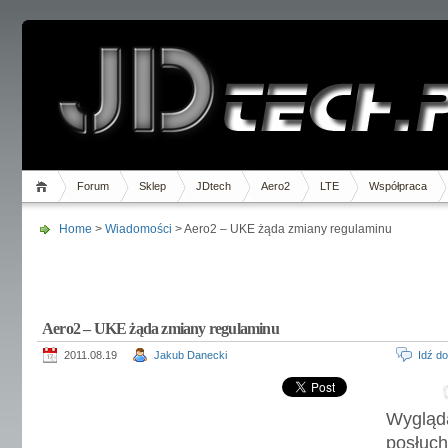
Forum
Sklep
JDtech
Aero2
LTE
Współpraca
Home
>
Wiadomości
> Aero2 – UKE żąda zmiany regulaminu
Aero2 – UKE żąda zmiany regulaminu
2011.08.19
Jakub Danecki
Idź d
Wyglą
posłu