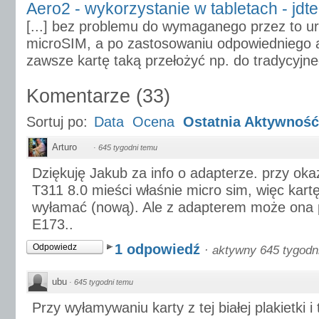
Aero2 - wykorzystanie w tabletach - jdte
[...] bez problemu do wymaganego przez to u
microSIM, a po zastosowaniu odpowiedniego
zawsze kartę taką przełożyć np. do tradycyjneg
Komentarze
(
33
)
Sortuj po:
Data
Ocena
Ostatnia Aktywność
Arturo
·
645 tygodni temu
Dziękuję Jakub za info o adapterze. przy oka
T311 8.0 mieści właśnie micro sim, więc kart
wyłamać (nową). Ale z adapterem może ona 
E173..
1 odpowiedź
Odpowiedz
·
aktywny 645 tygodn
ubu
·
645 tygodni temu
Przy wyłamywaniu karty z tej białej plakietki 