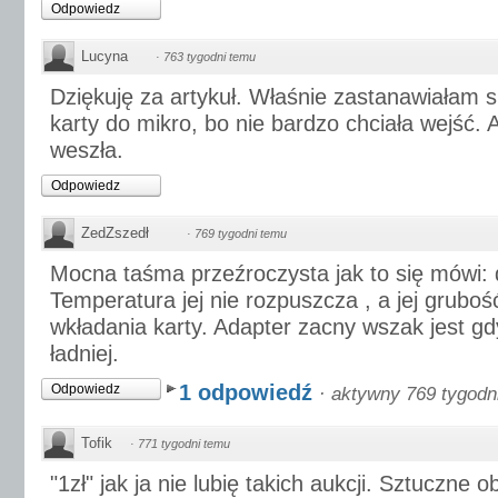
Odpowiedz
Lucyna
·
763 tygodni temu
Dziękuję za artykuł. Właśnie zastanawiałam s
karty do mikro, bo nie bardzo chciała wejść. Al
weszła.
Odpowiedz
ZedZszedł
·
769 tygodni temu
Mocna taśma przeźroczysta jak to się mówi: 
Temperatura jej nie rozpuszcza , a jej gruboś
wkładania karty. Adapter zacny wszak jest g
ładniej.
1 odpowiedź
Odpowiedz
·
aktywny 769 tygodn
Tofik
·
771 tygodni temu
"1zł" jak ja nie lubię takich aukcji. Sztuczne 