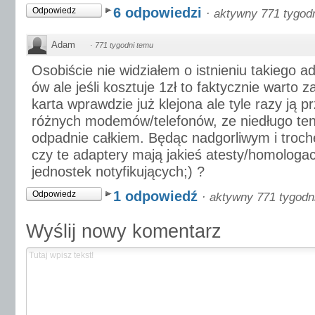
6 odpowiedzi
Odpowiedz
·
aktywny 771 tygod
Adam
·
771 tygodni temu
Osobiście nie widziałem o istnieniu takiego 
ów ale jeśli kosztuje 1zł to faktycznie warto
karta wprawdzie już klejona ale tyle razy ją 
różnych modemów/telefonów, ze niedługo ten 
odpadnie całkiem. Będąc nadgorliwym i troch
czy te adaptery mają jakieś atesty/homologac
jednostek notyfikujących;) ?
1 odpowiedź
Odpowiedz
·
aktywny 771 tygodn
Wyślij nowy komentarz