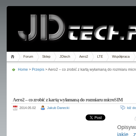
Forum
Sklep
JDtech
Aero2
LTE
Współpraca
Home
>
Przepis
> Aero2 – co zrobić z kartą wyłamaną do rozmiaru mic
Aero2 – co zrobić z kartą wyłamaną do rozmiaru microSIM
2014.05.02
Jakub Danecki
Idź d
Opisyw
jakie 