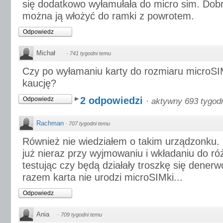
się dodatkowo wyłamułała do micro sim. Dob
można ją włożyć do ramki z powrotem.
Odpowiedz
Michał
·
741 tygodni temu
Czy po wyłamaniu karty do rozmiaru microSI
kaucję?
2 odpowiedzi
Odpowiedz
·
aktywny 693 tygod
Rachman
·
707 tygodni temu
Również nie wiedziałem o takim urządzonku.
już nieraz przy wyjmowaniu i wkładaniu do
testując czy będą działały troszkę się dene
razem karta nie urodzi microSIMki...
Odpowiedz
Ania
·
709 tygodni temu