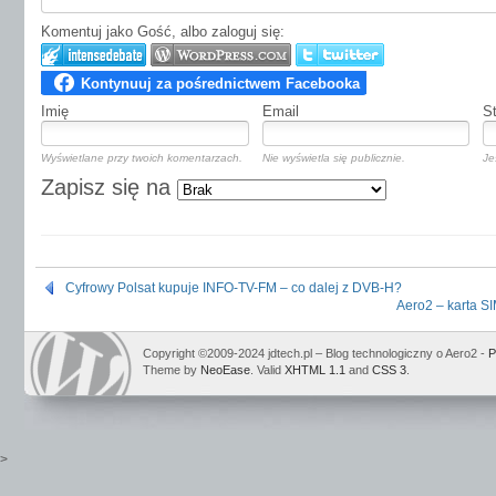
Komentuj jako Gość, albo zaloguj się:
Imię
Email
S
Wyświetlane przy twoich komentarzach.
Nie wyświetla się publicznie.
Je
Zapisz się na
Cyfrowy Polsat kupuje INFO-TV-FM – co dalej z DVB-H?
Aero2 – karta SI
Copyright ©2009-2024 jdtech.pl – Blog technologiczny o Aero2 -
P
Theme by
NeoEase
. Valid
XHTML 1.1
and
CSS 3
.
>