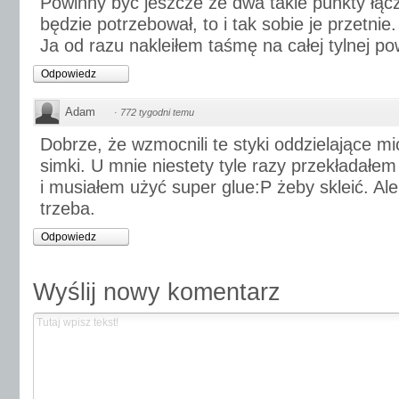
Powinny być jeszcze ze dwa takie punkty łączą
będzie potrzebował, to i tak sobie je przetnie.
Ja od razu nakleiłem taśmę na całej tylnej po
Odpowiedz
Adam
·
772 tygodni temu
Dobrze, że wzmocnili te styki oddzielające m
simki. U mnie niestety tyle razy przekładałe
i musiałem użyć super glue:P żeby skleić. Ale
trzeba.
Odpowiedz
Wyślij nowy komentarz