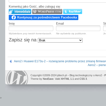
Komentuj jako Gość, albo zaloguj się:
Imię
Email
S
Wyświetlane przy twoich komentarzach.
Nie wyświetla się publicznie.
Je
Zapisz się na
Aero2 i Huawei E173u-2 – rozwiązanie problemu przez zmianę firmwar
Aero2 – pierw
Copyright ©2009-2024 jdtech.pl – Blog technologiczny o Aero2 -
P
Theme by
NeoEase
. Valid
XHTML 1.1
and
CSS 3
.
>