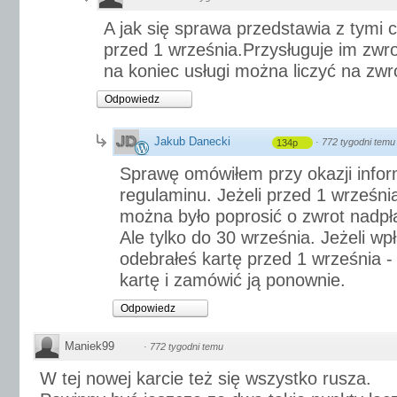
A jak się sprawa przedstawia z tymi c
przed 1 września.Przysługuje im zwro
na koniec usługi można liczyć na zwro
Odpowiedz
Jakub Danecki
·
772 tygodni temu
134p
Sprawę omówiłem przy okazji infor
regulaminu. Jeżeli przed 1 września
można było poprosić o zwrot nadpła
Ale tylko do 30 września. Jeżeli wp
odebrałeś kartę przed 1 września 
kartę i zamówić ją ponownie.
Odpowiedz
Maniek99
·
772 tygodni temu
W tej nowej karcie też się wszystko rusza.