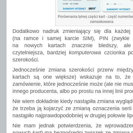
Porównania tylnej części kart - część numerów
zamaskowana
Dodatkowo nadruk zmieniający się dla każdej 
(na ramce i samej karcie SIM), PIN (zwykle 
na nowych kartach znacznie bledszy, ale
czytelniejsza, bardziej
komputerowa
czcionka p
szerokości.
Jednocześnie zmiana szerokości przerw międz
kartach są one większe) wskazuje na to, że 
zamówienie, które jednocześnie może (ale nie mus
innego producenta, albo po prostu na innej linii pro
Nie wiem dokładnie kiedy nastąpiła zmiana wygląd
że trzeba ją kojarzyć ze zmianą oznaczenia seri
nastąpiło najprawdopodobniej w drugiej połowie lip
Nie mam jednak potwierdzenia, że wprowadzen
nowych kart
) ma bezpośredni związek ze zmianą n