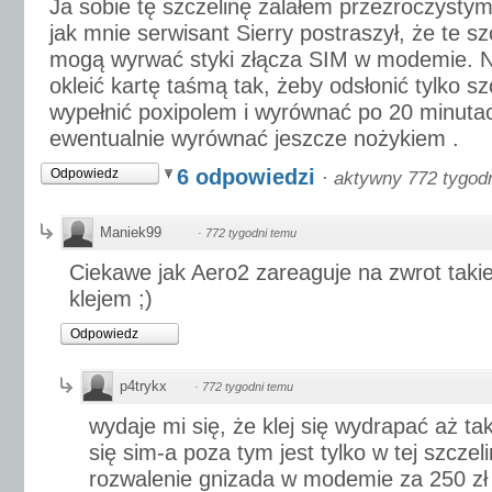
Ja sobie tę szczelinę zalałem przezroczysty
jak mnie serwisant Sierry postraszył, że te sz
mogą wyrwać styki złącza SIM w modemie. Na
okleić kartę taśmą tak, żeby odsłonić tylko s
wypełnić poxipolem i wyrównać po 20 minutac
ewentualnie wyrównać jeszcze nożykiem .
6 odpowiedzi
Odpowiedz
·
aktywny 772 tygod
Maniek99
·
772 tygodni temu
Ciekawe jak Aero2 zareaguje na zwrot takiej
klejem ;)
Odpowiedz
p4trykx
·
772 tygodni temu
wydaje mi się, że klej się wydrapać aż t
się sim-a poza tym jest tylko w tej szczeli
rozwalenie gnizada w modemie za 250 zł