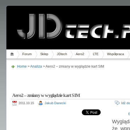
Forum
Sklep
JDtech
Aero2
LTE
Współpraca
Home
>
Analiza
> Aero2 – zmiany w wyglądzie kart SIM
Aero2 – zmiany w wyglądzie kart SIM
2011.10.15
Jakub Danecki
Idź d
Wyg
że wpr