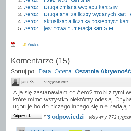
Aero2 – trzeci wzór kart SIM
Aero2 – Druga zmiana wyglądu kart SIM
Aero2 – Druga analiza liczby wydanych kart i
Aero2 – aktualizacja licznika dostępnych kart
Aero2 – jest nowa numeracja kart SIM
Analiza
Komentarze
(
15
)
Sortuj po:
Data
Ocena
Ostatnia Aktywność
jaros85
·
772 tygodni temu
A ja się zastanawiam co Aero2 zrobi z tymi w
które mimo wszystko niektórzy odeślą. Chyb
ugotuje bo do niczego innego się nie nadają :
3 odpowiedzi
Odpowiedz
·
aktywny 772 tygod