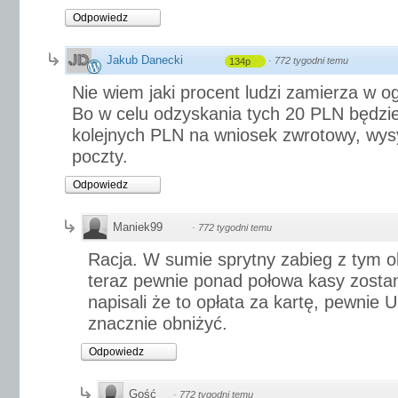
Odpowiedz
Jakub Danecki
·
772 tygodni temu
134p
Nie wiem jaki procent ludzi zamierza w og
Bo w celu odzyskania tych 20 PLN będzie
kolejnych PLN na wniosek zwrotowy, wysy
poczty.
Odpowiedz
Maniek99
·
772 tygodni temu
Racja. W sumie sprytny zabieg z tym o
teraz pewnie ponad połowa kasy zostan
napisali że to opłata za kartę, pewnie 
znacznie obniżyć.
Odpowiedz
Gość
·
772 tygodni temu