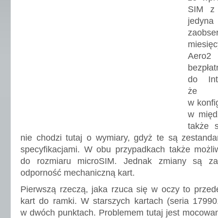
SIM 
jedyna
zaobse
miesięc
Aero2
bezp
do Int
że 
w konfi
w międz
także 
nie chodzi tutaj o wymiary, gdyż te są zestand
specyfikacjami. W obu przypadkach także możliw
do rozmiaru microSIM. Jednak zmiany są za
odporność mechaniczną kart.
Pierwszą rzeczą, jaka rzuca się w oczy to prze
kart do ramki. W starszych kartach (seria 1799
w dwóch punktach. Problemem tutaj jest mocowani