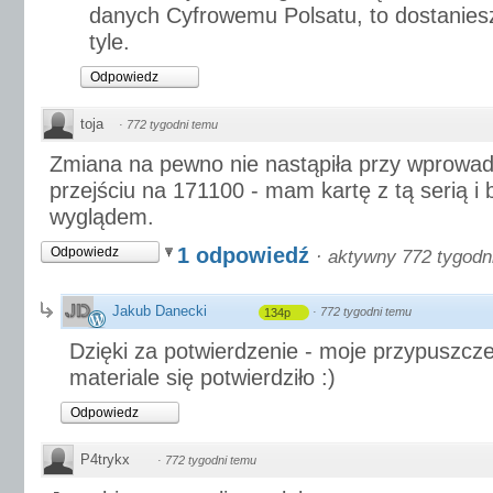
danych Cyfrowemu Polsatu, to dostaniesz 
tyle.
Odpowiedz
toja
·
772 tygodni temu
Zmiana na pewno nie nastąpiła przy wprowad
przejściu na 171100 - mam kartę z tą serią i 
wyglądem.
1 odpowiedź
Odpowiedz
·
aktywny 772 tygodn
Jakub Danecki
·
772 tygodni temu
134p
Dzięki za potwierdzenie - moje przypuszcz
materiale się potwierdziło :)
Odpowiedz
P4trykx
·
772 tygodni temu