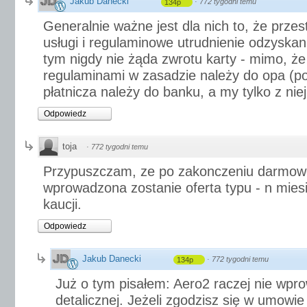
Jakub Danecki
·
772 tygodni temu
134p
Generalnie ważne jest dla nich to, że przes
usługi i regulaminowe utrudnienie odzyskan
tym nigdy nie żąda zwrotu karty - mimo, ż
regulaminami w zasadzie należy do opa (po
płatnicza należy do banku, a my tylko z nie
Odpowiedz
toja
·
772 tygodni temu
Przypuszczam, ze po zakonczeniu darmow
wprowadzona zostanie oferta typu - n mies
kaucji.
Odpowiedz
Jakub Danecki
·
772 tygodni temu
134p
Już o tym pisałem: Aero2 raczej nie wpro
detalicznej. Jeżeli zgodzisz się w umowi