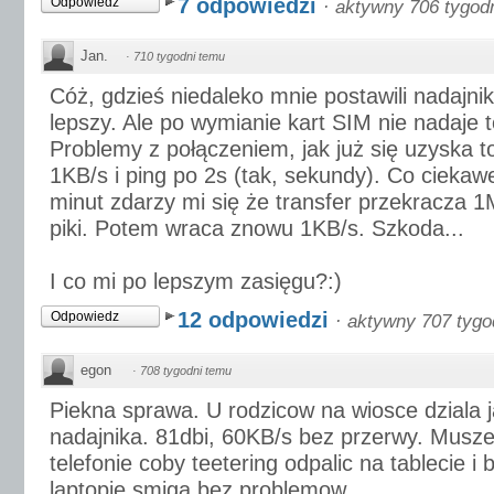
7 odpowiedzi
Odpowiedz
·
aktywny 706 tygod
Jan.
·
710 tygodni temu
Cóż, gdzieś niedaleko mnie postawili nadajnik
lepszy. Ale po wymianie kart SIM nie nadaje t
Problemy z połączeniem, jak już się uzyska t
1KB/s i ping po 2s (tak, sekundy). Co ciekaw
minut zdarzy mi się że transfer przekracza 1M
piki. Potem wraca znowu 1KB/s. Szkoda...
I co mi po lepszym zasięgu?:)
12 odpowiedzi
Odpowiedz
·
aktywny 707 tygo
egon
·
708 tygodni temu
Piekna sprawa. U rodzicow na wiosce dziala j
nadajnika. 81dbi, 60KB/s bez przerwy. Musze
telefonie coby teetering odpalic na tablecie i
laptopie smiga bez problemow.