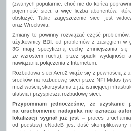
(zwanych popularnie, choć nie do końca poprawn
pojemność sieci, a więc liczba abonentów, któr
obsłużyć. Takie zagęszczenie sieci jest wido
oraz Wrocławiu.
Zmiany te powinny rozwiązać część problemów, j
użytkownicy
BDI
: od problemów z zasięgiem w g
3G mają specyficzną cechę zmniejszania się
ze wzrostem ruchu), przez spadki wydajności 
nawiązania połączenia z Internetem.
Rozbudowa sieci Aero2 wiąże się z pewnością z 
środków na rozbudowę sieci przez NFI Midas (właś
możliwością skorzystania z już istniejącej infrastr
ułatwia i przyspiesza rozbudowę sieci.
Przypominam jednocześnie, że uzyskanie 
na uruchomienie nadajnika nie oznacza auto
lokalizacji sygnał już jest
– proces uruchamia
od podstaw) eNodeB jest dość skomplikowany i