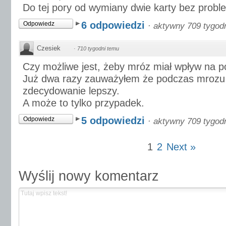
Do tej pory od wymiany dwie karty bez proble
6 odpowiedzi
Odpowiedz
·
aktywny 709 tygod
Czesiek
·
710 tygodni temu
Czy możliwe jest, żeby mróz miał wpływ na 
Już dwa razy zauważyłem że podczas mrozu 
zdecydowanie lepszy.
A może to tylko przypadek.
5 odpowiedzi
Odpowiedz
·
aktywny 709 tygod
1
2
Next »
Wyślij nowy komentarz