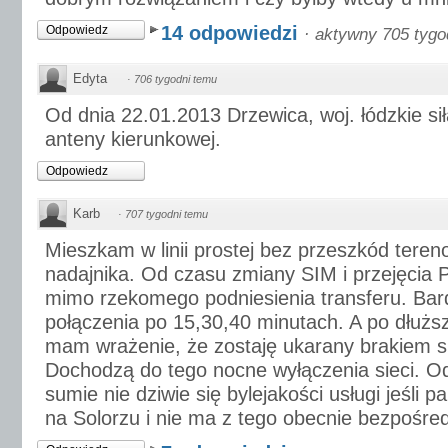
14 odpowiedzi
Odpowiedz
·
aktywny 705 tygo
Edyta
·
706 tygodni temu
Od dnia 22.01.2013 Drzewica, woj. łódzkie s
anteny kierunkowej.
Odpowiedz
Karb
·
707 tygodni temu
Mieszkam w linii prostej bez przeszkód ter
nadajnika. Od czasu zmiany SIM i przejęcia Pl
mimo rzekomego podniesienia transferu. Bar
połączenia po 15,30,40 minutach. A po dłuż
mam wrażenie, że zostaję ukarany brakiem si
Dochodzą do tego nocne wyłączenia sieci. O
sumie nie dziwie się bylejakości usługi jeśli 
na Solorzu i nie ma z tego obecnie bezpośre