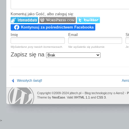
Komentuj jako Gość, albo zaloguj się:
Imię
Email
S
Wyświetlane przy twoich komentarzach.
Nie wyświetla się publicznie.
Je
Zapisz się na
Wesołych świąt!
Aero
Copyright ©2009-2024 jdtech.pl – Blog technologiczny o Aero2 -
P
Theme by
NeoEase
. Valid
XHTML 1.1
and
CSS 3
.
>