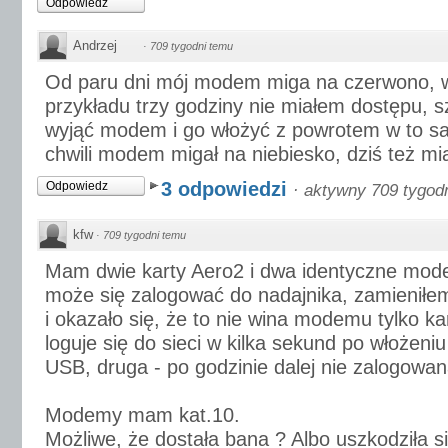
Odpowiedz
Andrzej
·
709 tygodni temu
Od paru dni mój modem miga na czerwono, w
przykładu trzy godziny nie miałem dostępu, sz
wyjąć modem i go włożyć z powrotem w to sa
chwili modem migał na niebiesko, dziś też mi
3 odpowiedzi
Odpowiedz
·
aktywny 709 tygod
kfw
·
709 tygodni temu
Mam dwie karty Aero2 i dwa identyczne mode
może się zalogować do nadajnika, zamienił
i okazało się, że to nie wina modemu tylko ka
loguje się do sieci w kilka sekund po włożen
USB, druga - po godzinie dalej nie zalogowan
Modemy mam kat.10.
Możliwe, że dostała bana ? Albo uszkodziła s