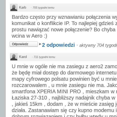
Karb
·
705 tygodni temu
Bardzo często przy wznawianiu połączenia 
komunikat o konflikcie IP. To najlepiej gdzieś
prostu nawiązać nowe połączenie? Bo chyba k
wcina w Aero :)
2 odpowiedzi
Odpowiedz
·
aktywny 704 tygod
Karol
·
711 tygodni temu
U mnie w ogóle nie ma zasiegu z aero2 zamo
że będę miał dostęp do darmowego internetu
mapy cyfrowego polsatu powinien być u mnie z
rozczarowalem , u mnie zasiegu nie ma. J
smartfona XPERIA MINI PRO , mieszkam w ni
Łaziska 27-310 , najbliższy nadajnik chyba w
, jakieś 15km , dodam , że w mieście zasięg je
działa. Zastanawiam się czy kupno modemu i
dobrym rozwiązaniem i czy byłby wtedy u mni