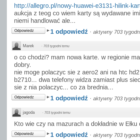
http://allegro.pl/nowy-huawei-e3131-hilink-kart
aukcja z teog co wiem karty są wydawane imi
niemi handlować ale...
1 odpowiedź
Odpowiedz
·
aktywny 703 tygodn
Marek
·
703 tygodni temu
o co chodzi? mam nowa karte. w regionie ma
dobry.
nie moge polaczyc sie z aero2 ani na htc hd
b2710... dwa telefony widza zamiast plus sie
sie z nia polaczyc... co za brednia...
1 odpowiedź
Odpowiedz
·
aktywny 703 tygodn
jagoda
·
703 tygodni temu
Kto wie czy na mazurach a dokładnie w Ełku 
1 odpowiedź
Odpowiedz
·
aktywny 703 tygodn