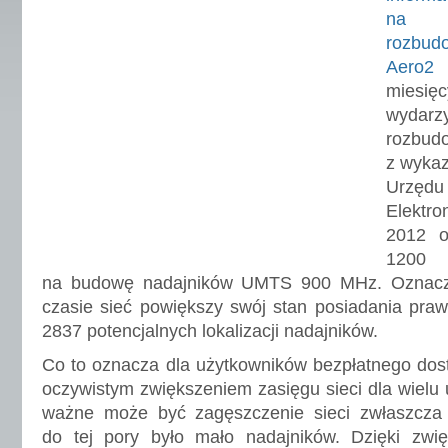
na 
rozbud
Aero2
s
miesi
wydar
rozbu
z wyka
Urzę
Elektr
2012 o
1200
na budowę nadajników UMTS 900 MHz. Oznacza
czasie sieć powiększy swój stan posiadania prawi
2837 potencjalnych lokalizacji nadajników.
Co to oznacza dla użytkowników bezpłatnego dos
oczywistym zwiększeniem zasięgu sieci dla wielu 
ważne może być zagęszczenie sieci zwłaszcza
do tej pory było mało nadajników. Dzięki zwi