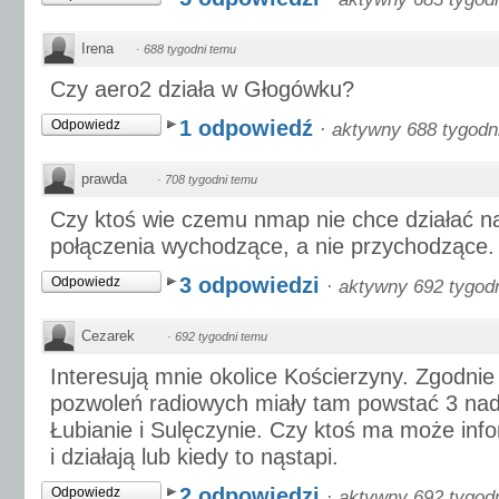
Irena
·
688 tygodni temu
Czy aero2 działa w Głogówku?
1 odpowiedź
Odpowiedz
·
aktywny 688 tygodn
prawda
·
708 tygodni temu
Czy ktoś wie czemu nmap nie chce działać na
połączenia wychodzące, a nie przychodzące. 
3 odpowiedzi
Odpowiedz
·
aktywny 692 tygod
Cezarek
·
692 tygodni temu
Interesują mnie okolice Kościerzyny. Zgodni
pozwoleń radiowych miały tam powstać 3 nad
Łubianie i Sulęczynie. Czy ktoś ma może inf
i działają lub kiedy to nąstapi.
2 odpowiedzi
Odpowiedz
·
aktywny 692 tygod