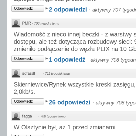
2 odpowiedzi
Odpowiedz
·
aktywny 707 tygod
PMR
·
708 tygodni temu
Wiadomość z nieco innej beczki - z warstwy s
dostępu, ale też dotycząca rozbudowy sieci: 
zmieniło podłączenie do węzła PLIX na 10 Gbi
1 odpowiedź
Odpowiedz
·
aktywny 708 tygodn
sdfasdf
·
711 tygodni temu
Skierniewice/Rynek-wszystkie kreski zasięgu,
2,0kb/s.
26 odpowiedzi
Odpowiedz
·
aktywny 708 tygo
fagga
·
708 tygodni temu
W Olsztynie był, aż 1 przed zmianami.