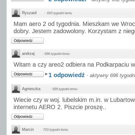
Ryszard
·
693 tygodni temu
Mam aero 2 od tygodnia. Mieszkam we Wrocł
dobry. Jestem zadowolony. Korzystam z nie
Odpowiedz
andrzej
·
696 tygodni temu
Witam a czy areo2 odbiera na Podkarpaciu w 
1 odpowiedź
Odpowiedz
·
aktywny 696 tygodn
Agnieszka
·
699 tygodni temu
Wiecie czy w woj. lubelskim m.in. w Lubartowi
internetu AERO 2. Piszcie proszę..
Odpowiedz
Marcin
·
703 tygodni temu