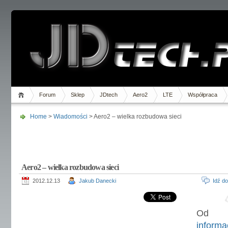
Forum
Sklep
JDtech
Aero2
LTE
Współpraca
Home
>
Wiadomości
> Aero2 – wielka rozbudowa sieci
Aero2 – wielka rozbudowa sieci
2012.12.13
Jakub Danecki
Idź d
Od os
informac