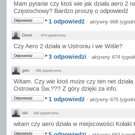
Mam pytanie czy ktoś wie jak działa aero 2 n
Częstochowy? Bardzo proszę o odpowiedź
1 odpowiedź
Odpowiedz
·
aktywny 668 tygodn
Darek
·
674 tygodni temu
Czy Aero 2 działa w Ustroniu i we Wiśle?
3 odpowiedzi
Odpowiedz
·
aktywny 674 tygod
gelu
·
681 tygodni temu
Witam. Czy wie ktoś może czy ten net działa
Ostrowca Św.??? Z góry dzięki za info.
1 odpowiedź
Odpowiedz
·
aktywny 675 tygodn
luki
·
692 tygodni temu
witam czy aero działa w miejscowości Kołaki 
5 odpowiedzi
Odpowiedz
·
aktywny 683 tygod