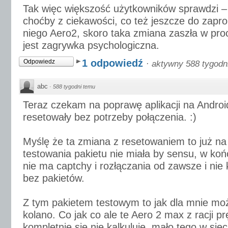
Tak więc większość użytkowników sprawdzi – 
choćby z ciekawości, co też jeszcze do zap
niego Aero2, skoro taka zmiana zaszła w pro
jest zagrywka psychologiczna.
1 odpowiedź
Odpowiedz
·
aktywny 588 tygodn
abc
·
588 tygodni temu
Teraz czekam na poprawę aplikacji na Android
resetowały bez potrzeby połączenia. :)
Myślę że ta zmiana z resetowaniem to już na 
testowania pakietu nie miała by sensu, w koń
nie ma captchy i rozłączania od zawsze i nie 
bez pakietów.
Z tym pakietem testowym to jak dla mnie moż
kolano. Co jak co ale te Aero 2 max z racji pr
kompletnie się nie kalkuluje, mało tego w sieci