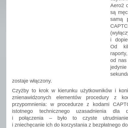
Aero2 
są męc
samą p
CAPTC
(wyłącz
i dopie
Od kil
raport
od nas
jedynie
sekunda
zostaje włączony.
Czyżby to krok w kierunku użytkowników i konie
znienawidzonych elementów procedury z 
przypomnienia: w procedurze z kodami CAPT
istotnego technicznego uzasadnienia dla d
i połączenia – było to czyste utrudniani
i zniechęcanie ich do korzystania z bezpłatnego do