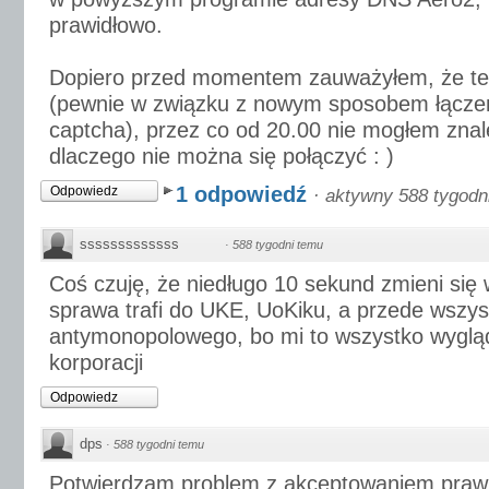
prawidłowo.
Dopiero przed momentem zauważyłem, że te 
(pewnie w związku z nowym sposobem łączen
captcha), przez co od 20.00 nie mogłem zna
dlaczego nie można się połączyć : )
1 odpowiedź
Odpowiedz
·
aktywny 588 tygodn
sssssssssssss
·
588 tygodni temu
Coś czuję, że niedługo 10 sekund zmieni się w
sprawa trafi do UKE, UoKiku, a przede wszy
antymonopolowego, bo mi to wszystko wygl
korporacji
Odpowiedz
dps
·
588 tygodni temu
Potwierdzam problem z akceptowaniem praw