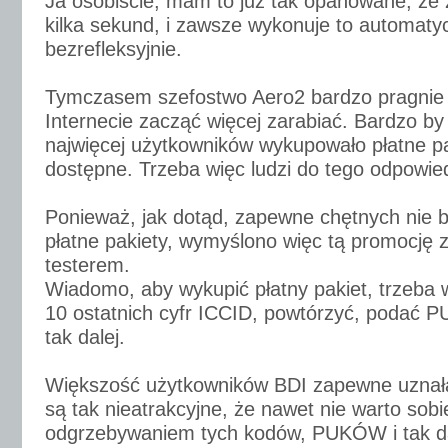
Ja osobiście, mam to już tak opanowane, że 
kilka sekund, i zawsze wykonuje to automatyc
bezrefleksyjnie.
Tymczasem szefostwo Aero2 bardzo pragnie
Internecie zacząć więcej zarabiać. Bardzo by o
najwięcej użytkowników wykupowało płatne p
dostępne. Trzeba więc ludzi do tego odpowie
Ponieważ, jak dotąd, zapewne chętnych nie by
płatne pakiety, wymyślono więc tą promocję
testerem.
Wiadomo, aby wykupić płatny pakiet, trzeba w
10 ostatnich cyfr ICCID, powtórzyć, podać 
tak dalej.
Większość użytkowników BDI zapewne uznała,
są tak nieatrakcyjne, że nawet nie warto sob
odgrzebywaniem tych kodów, PUKÓW i tak dal