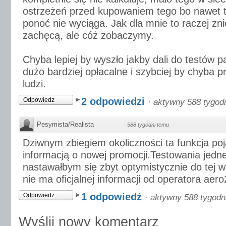
ostrzeżeń przed kupowaniem tego bo nawet 
ponoć nie wyciąga. Jak dla mnie to raczej zn
zachęcą, ale cóż zobaczymy.
Chyba lepiej by wyszło jakby dali do testów p
dużo bardziej opłacalne i szybciej by chyba p
ludzi.
2 odpowiedzi
Odpowiedz
·
aktywny 588 tygod
Pesymista/Realista
·
588 tygodni temu
Dziwnym zbiegiem okoliczności ta funkcja poj
informacją o nowej promocji.Testowania jedn
nastawałbym się zbyt optymistycznie do tej 
nie ma oficjalnej informacji od operatora aero
1 odpowiedź
Odpowiedz
·
aktywny 588 tygodn
Wyślij nowy komentarz