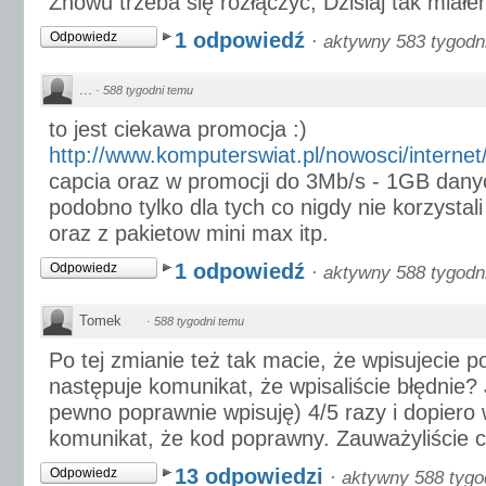
Znowu trzeba się rozłączyć, Dzisiaj tak miałe
1 odpowiedź
Odpowiedz
·
aktywny 583 tygodn
...
·
588 tygodni temu
to jest ciekawa promocja :)
http://www.komputerswiat.pl/nowosci/internet
capcia oraz w promocji do 3Mb/s - 1GB dany
podobno tylko dla tych co nigdy nie korzystal
oraz z pakietow mini max itp.
1 odpowiedź
Odpowiedz
·
aktywny 588 tygodn
Tomek
·
588 tygodni temu
Po tej zmianie też tak macie, że wpisujecie p
następuje komunikat, że wpisaliście błędnie
pewno poprawnie wpisuję) 4/5 razy i dopiero 
komunikat, że kod poprawny. Zauważyliście c
13 odpowiedzi
Odpowiedz
·
aktywny 588 tygo