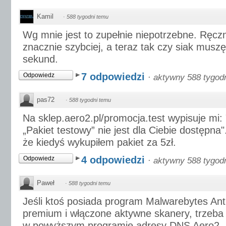
Kamil
·
588 tygodni temu
Wg mnie jest to zupełnie niepotrzebne. Ręczn
znacznie szybciej, a teraz tak czy siak musz
sekund.
7 odpowiedzi
Odpowiedz
·
aktywny 588 tygod
pas72
·
588 tygodni temu
Na sklep.aero2.pl/promocja.test wypisuje mi
„Pakiet testowy” nie jest dla Ciebie dostępna
że kiedyś wykupiłem pakiet za 5zł.
4 odpowiedzi
Odpowiedz
·
aktywny 588 tygod
Paweł
·
588 tygodni temu
Jeśli ktoś posiada program Malwarebytes Ant
premium i włączone aktywne skanery, trzeba
w powyższym programie adresy DNS Aero2, b