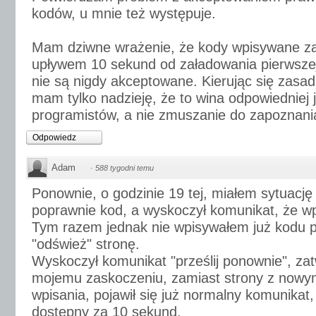
kodów, u mnie też występuje.
Mam dziwne wrażenie, że kody wpisywane za
upływem 10 sekund od załadowania pierwsze
nie są nigdy akceptowane. Kierując się zasa
mam tylko nadzieję, że to wina odpowiedniej 
programistów, a nie zmuszanie do zapoznania 
Odpowiedz
Adam
·
588 tygodni temu
Ponownie, o godzinie 19 tej, miałem sytuacj
poprawnie kod, a wyskoczył komunikat, że wp
Tym razem jednak nie wpisywałem już kodu p
"odśwież" stronę.
Wyskoczył komunikat "prześlij ponownie", zatw
mojemu zaskoczeniu, zamiast strony z now
wpisania, pojawił się już normalny komunikat,
dostępny za 10 sekund.