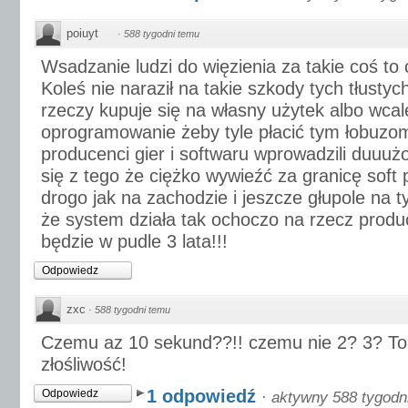
poiuyt
·
588 tygodni temu
Wsadzanie ludzi do więzienia za takie coś to 
Koleś nie naraził na takie szkody tych tłustyc
rzeczy kupuje się na własny użytek albo wcale
oprogramowanie żeby tyle płacić tym łobuzo
producenci gier i softwaru wprowadzili duuuż
się z tego że ciężko wywieźć za granicę soft
drogo jak na zachodzie i jeszcze głupole na 
że system działa tak ochoczo na rzecz produ
będzie w pudle 3 lata!!!
Odpowiedz
zxc
·
588 tygodni temu
Czemu az 10 sekund??!! czemu nie 2? 3? To 
złośliwość!
1 odpowiedź
Odpowiedz
·
aktywny 588 tygodn