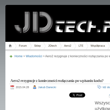
Forum
Sklep
JDtech
Aero2
LTE
Współpraca
Home
>
Wiadomości
> Aero2 rezygnuje z konieczności rozłączania po
Aero2 rezygnuje z konieczności rozłączania po wpisaniu kodu?
2015.04.28
Jakub Danecki
Idź d
Wszysc
użytkow