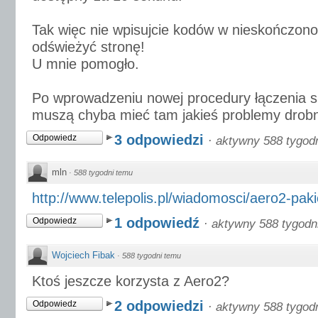
Tak więc nie wpisujcie kodów w nieskończonoś
odświeżyć stronę!
U mnie pomogło.
Po wprowadzeniu nowej procedury łączenia si
muszą chyba mieć tam jakieś problemy drob
3 odpowiedzi
Odpowiedz
·
aktywny 588 tygod
mln
·
588 tygodni temu
http://www.telepolis.pl/wiadomosci/aero2-pakie
1 odpowiedź
Odpowiedz
·
aktywny 588 tygodn
Wojciech Fibak
·
588 tygodni temu
Ktoś jeszcze korzysta z Aero2?
2 odpowiedzi
Odpowiedz
·
aktywny 588 tygod