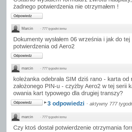
żadnego potwierdzenia nie otrzymałem !
Odpowiedz
Marcin
·
777 tygodni temu
Dokumenty wysłałem 06 września i jak do tej
potwierdzenia od Aero2
Odpowiedz
marcin
·
777 tygodni temu
koleżanka odebrała SIM dziś rano - karta od
założonego PIN-u - czyżby Aero2 w tej serii k
owania kart typowego dla drugiej transzy?
3 odpowiedzi
Odpowiedz
·
aktywny 777 tygod
marcin
·
777 tygodni temu
Czy ktoś dostał potwierdzenie otrzymania fo