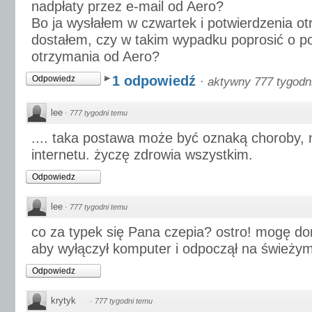
nadpłaty przez e-mail od Aero?
Bo ja wysłałem w czwartek i potwierdzenia ot
dostałem, czy w takim wypadku poprosić o po
otrzymania od Aero?
1 odpowiedź
Odpowiedz
·
aktywny 777 tygodn
lee
·
777 tygodni temu
.... taka postawa może być oznaką choroby, 
internetu. życzę zdrowia wszystkim.
Odpowiedz
lee
·
777 tygodni temu
co za typek się Pana czepia? ostro! mogę d
aby wyłączył komputer i odpoczął na świeżym
Odpowiedz
krytyk
·
777 tygodni temu