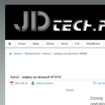
Forum
Sklep
JDtech
Aero2
LTE
Współpraca
Home
>
Wiadomości
> Aero2 – zmiany na stronach WWW
Aero2 – zmiany na stronach WWW
2011.09.13
Jakub Danecki
Idź d
Tweet
Dzisia
operato