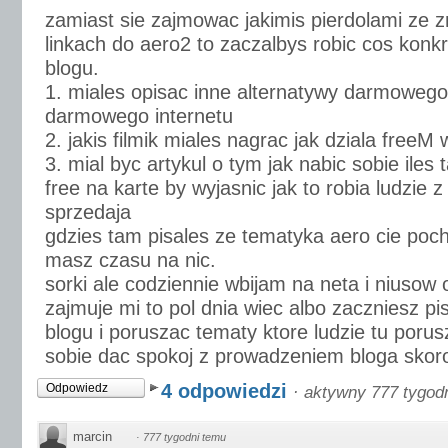
zamiast sie zajmowac jakimis pierdolami ze z
linkach do aero2 to zaczalbys robic cos konk
blogu.
1. miales opisac inne alternatywy darmowego
darmowego internetu
2. jakis filmik miales nagrac jak dziala freeM 
3. mial byc artykul o tym jak nabic sobie ile
free na karte by wyjasnic jak to robia ludzie z
sprzedaja
gdzies tam pisales ze tematyka aero cie pochl
masz czasu na nic.
sorki ale codziennie wbijam na neta i niusow 
zajmuje mi to pol dnia wiec albo zaczniesz pi
blogu i poruszac tematy ktore ludzie tu porus
sobie dac spokoj z prowadzeniem bloga skoro
4 odpowiedzi
Odpowiedz
·
aktywny 777 tygod
marcin
·
777 tygodni temu