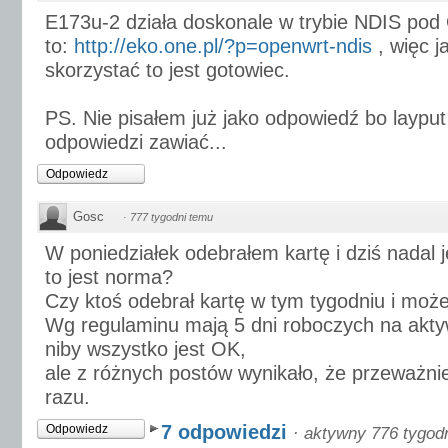
E173u-2 działa doskonale w trybie NDIS po
to:
http://eko.one.pl/?p=openwrt-ndis
, więc j
skorzystać to jest gotowiec.
PS. Nie pisałem już jako odpowiedź bo layput 
odpowiedzi zawiać...
Odpowiedz
Gosc
·
777 tygodni temu
W poniedziałek odebrałem kartę i dziś nadal 
to jest norma?
Czy ktoś odebrał kartę w tym tygodniu i może
Wg regulaminu mają 5 dni roboczych na aktyw
niby wszystko jest OK,
ale z różnych postów wynikało, że przeważnie
razu.
7 odpowiedzi
Odpowiedz
·
aktywny 776 tygod