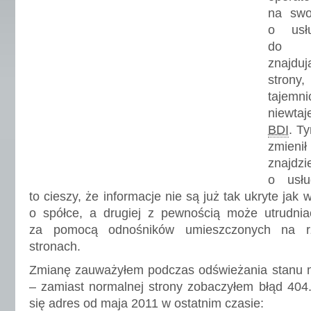
na swoi
o usłu
do 
znajdu
stron
taj
niewta
BDI
. T
zmienił
znajd
o usłu
to cieszy, że informacje nie są już tak ukryte jak
o spółce, a drugiej z pewnością może utrudniać
za pomocą odnośników umieszczonych na rz
stronach.
Zmianę zauważyłem podczas odświeżania stanu
– zamiast normalnej strony zobaczyłem błąd 404
się adres od maja 2011 w ostatnim czasie: