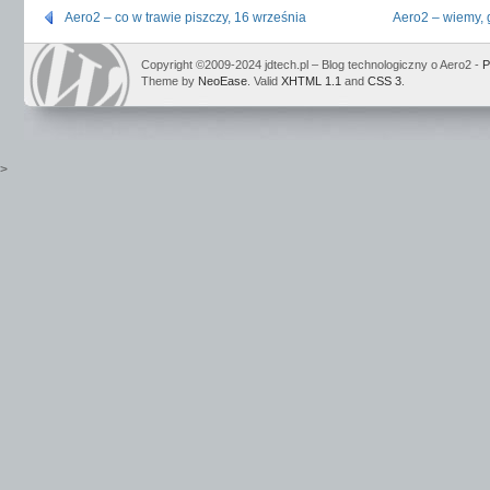
Aero2 – co w trawie piszczy, 16 września
Aero2 – wiemy, 
Copyright ©2009-2024 jdtech.pl – Blog technologiczny o Aero2 -
P
Theme by
NeoEase
. Valid
XHTML 1.1
and
CSS 3
.
>