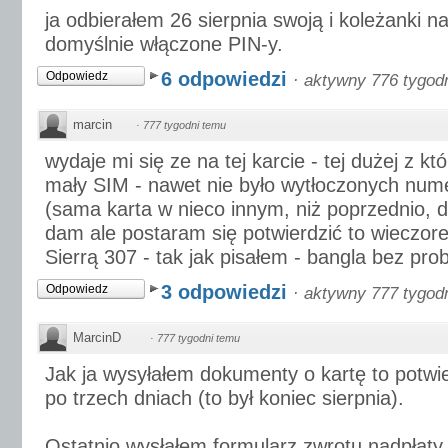
ja odbierałem 26 sierpnia swoją i koleżanki n
domyślnie włączone PIN-y.
6 odpowiedzi
Odpowiedz
·
aktywny 776 tygod
marcin
·
777 tygodni temu
wydaje mi się ze na tej karcie - tej dużej z kt
mały SIM - nawet nie było wytłoczonych num
(sama karta w nieco innym, niż poprzednio, d
dam ale postaram się potwierdzić to wieczor
Sierrą 307 - tak jak pisałem - bangla bez pro
3 odpowiedzi
Odpowiedz
·
aktywny 777 tygod
MarcinD
·
777 tygodni temu
Jak ja wysyłałem dokumenty o kartę to potw
po trzech dniach (to był koniec sierpnia).
Ostatnio wysłałem formularz zwrotu nadpłaty, 