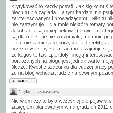
Krytykować to każdy potrafi. Jak się komuś t
niech tu nie zagląda – a tym bardziej nie psuj
zainteresowanym i prowadzącemu. Nikt tu ni
nie zatrzymuje – dla mnie niektóre tematy p
Jakuba tez są mniej ciekawe (głównie dla tego
są dla mnie one nie zrozumiałe, lub mnie po p
– np. nie zamierzam korzystać z FreeM), ale 
przez myśl żeby zarzucać mu iż zajmuje się „
że kogoś te tzw. „pierdoły” mogą interesowa
poruszanych na blogu jest jednak warte mojej
śledzę. Kwestie szacunku dla cudzej pracy p
ze na blog wchodzą ludzie na pewnym poziomie
Odpowiedz
P4trykx
·
777 tygodni temu
Nie wiem czy to było wcześniej ale pojawiła s
zasięgiem planowanym w na grudzień 2011 c