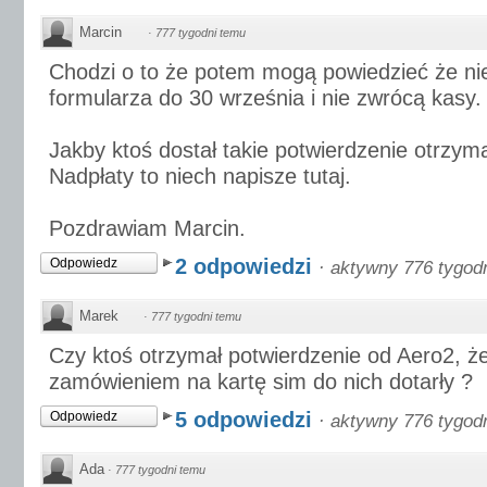
Marcin
·
777 tygodni temu
Chodzi o to że potem mogą powiedzieć że nie
formularza do 30 września i nie zwrócą kasy.
Jakby ktoś dostał takie potwierdzenie otrzym
Nadpłaty to niech napisze tutaj.
Pozdrawiam Marcin.
2 odpowiedzi
Odpowiedz
·
aktywny 776 tygod
Marek
·
777 tygodni temu
Czy ktoś otrzymał potwierdzenie od Aero2, że
zamówieniem na kartę sim do nich dotarły ?
5 odpowiedzi
Odpowiedz
·
aktywny 776 tygod
Ada
·
777 tygodni temu