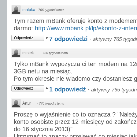
malpka
·
766 tygodni temu
Tym razem mBank oferuje konto z modemem
darmo:
http://www.mbank.pl/lp/ekonto-z-inte
7 odpowiedzi
Odpowiedz
·
aktywny 765 tygod
misiek
·
766 tygodni temu
Tylko mBank wypożycza ci ten modem na 12
3GB netu na miesiąc.
Po tym okresie nie wiadomo czy dostaniesz g
1 odpowiedź
Odpowiedz
·
aktywny 765 tygodn
Artur
·
770 tygodni temu
Proszę o wyjaśnienie co to oznacza ? "Należ
konto osobiste przez 12 miesięcy od zakończe
do 16 stycznia 2013)"
Utrzymać to znaczy przelewać co miesiąc ja