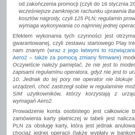
od zakończenia promocji (czyli do 16 stycznia 2
wcześniejsze zamknięcie rachunku uprawnia Ba
kosztów nagrody, czyli 125 PLN; regulamin pr
wymaga wykonywania co najmniej jednej operacj
Efektem wykonania tych czynności jest otrzy
gwarantowanej, czyli zestawu startowego Play Int
nam znanym (
wraz z jego łatwymi to rozwiązan
Aero2
–
także za pomocą zmiany firmware
) mod
Oczywiście należy pamiętać, że nie jest to mod
zapisami regulaminu operatora, gdyż nie jest to u
10. Jednak do tej pory nie operator nie blokuj
urządzeń, choć zastrzegł sobie w regulaminie moż
SIM użytkowników, którzy korzystają z urząd
wymagań Aero2.
Prowadzenie konta osobistego jest całkowicie 
zamówienia karty płatniczej w tabeli jest nalicz
PLN za obsługę karty, która jest jednak anulow
chociaż jednej operacji (także wypłaty w banko