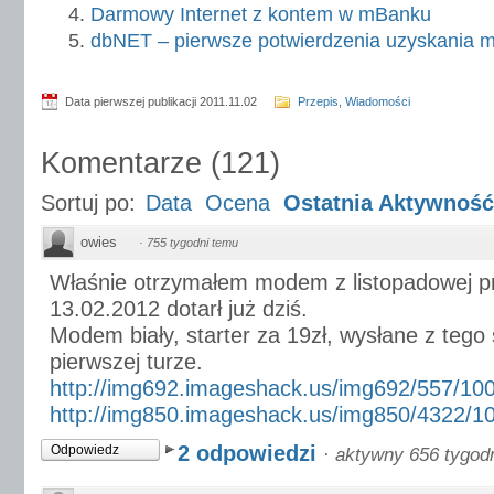
Darmowy Internet z kontem w mBanku
dbNET – pierwsze potwierdzenia uzyskania
Data pierwszej publikacji 2011.11.02
Przepis
,
Wiadomości
Komentarze
(
121
)
Sortuj po:
Data
Ocena
Ostatnia Aktywność
owies
·
755 tygodni temu
Właśnie otrzymałem modem z listopadowej pr
13.02.2012 dotarł już dziś.
Modem biały, starter za 19zł, wysłane z teg
pierwszej turze.
http://img692.imageshack.us/img692/557/100
http://img850.imageshack.us/img850/4322/10
2 odpowiedzi
Odpowiedz
·
aktywny 656 tygod