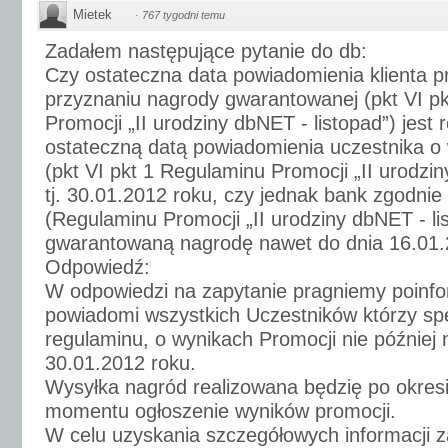
Mietek
·
767 tygodni temu
Zadałem następujące pytanie do db:
Czy ostateczna data powiadomienia klienta p
przyznaniu nagrody gwarantowanej (pkt VI p
Promocji „II urodziny dbNET - listopad”) jes
ostateczną datą powiadomienia uczestnika o
(pkt VI pkt 1 Regulaminu Promocji „II urodzin
tj. 30.01.2012 roku, czy jednak bank zgodni
(Regulaminu Promocji „II urodziny dbNET - l
gwarantowaną nagrodę nawet do dnia 16.01.
Odpowiedź:
W odpowiedzi na zapytanie pragniemy poinf
powiadomi wszystkich Uczestników którzy speł
regulaminu, o wynikach Promocji nie później 
30.01.2012 roku.
Wysyłka nagród realizowana będzię po okresi
momentu ogłoszenie wyników promocji.
W celu uzyskania szczegółowych informacji 