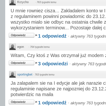
Krzycho
·
763 tygodni temu
U mnie rowniez cisza... Zakladalem konto w I
z regulaminem powinni powiadomic do 23.12.
wszystko mialo sie odbyc na ostatnia chwil
wykorzystaniem terminow... Pozostaje dalej c
1 odpowiedź
Odpowiedz
·
aktywny 763 tygodn
egon
·
764 tygodni temu
Witam, Czy ktoś z Was otrzymał już modem z 
3 odpowiedzi
Odpowiedz
·
aktywny 763 tygod
sportingbet
·
763 tygodni temu
Ja zalapalem sie na I edycje ale jak narazie c
regulaminie napisane ze najpozniej do 23.1
potwierdzic na maila
1 odpowiedź
Odpowiedz
·
aktywny 763 tygodn