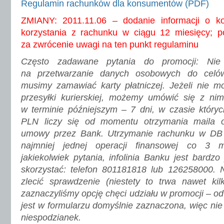
Regulamin rachunków dla konsumentów (PDF)
ZMIANY: 2011.11.06 – dodanie informacji o ko
korzystania z rachunku w ciągu 12 miesięcy; po
za zwrócenie uwagi na ten punkt regulaminu
Często zadawane pytania do
promocji: Ni
na przetwarzanie danych osobowych do celó
musimy zamawiać karty płatniczej. Jeżeli nie 
przesyłki kurierskiej, możemy umówić się z n
w terminie późniejszym – 7 dni, w czasie który
PLN liczy się od momentu otrzymania maila o
umowy przez Bank. Utrzymanie rachunku w D
najmniej jednej operacji finansowej co 3 
jakiekolwiek pytania, infolinia Banku jest bardz
skorzystać: telefon 801181818 lub 126258000. N
zlecić sprawdzenie (niestety to trwa nawet ki
zaznaczyliśmy opcję chęci udziału w promocji – od
jest w formularzu domyślnie zaznaczona, więc nie
niespodzianek.