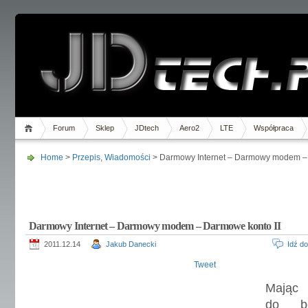
Forum
Sklep
JDtech
Aero2
LTE
Współpraca
Home
>
Przepis
,
Wiadomości
> Darmowy Internet – Darmowy modem – 
Darmowy Internet – Darmowy modem – Darmowe konto II
2011.12.14
Jakub Danecki
Idź d
Tweet
Mają
do bez