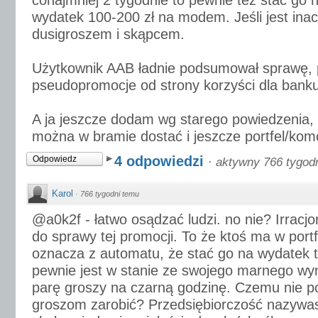
conajmniej 2 tygodnie to pewnie też stać go
wydatek 100-200 zł na modem. Jeśli jest inac
dusigroszem i skąpcem.
Użytkownik AAB ładnie podsumował sprawę, p
pseudopromocje od strony korzyści dla banku
A ja jeszcze dodam wg starego powiedzenia, 
można w bramie dostać i jeszcze portfel/komó
4 odpowiedzi
Odpowiedz
·
aktywny 766 tygod
Karol
·
766 tygodni temu
@a0k2f - łatwo osądzać ludzi. no nie? Irracj
do sprawy tej promocji. To że ktoś ma w portf
oznacza z automatu, że stać go na wydatek ta
pewnie jest w stanie ze swojego marnego wy
parę groszy na czarną godzinę. Czemu nie p
groszom zarobić? Przedsiębiorczość nazyw