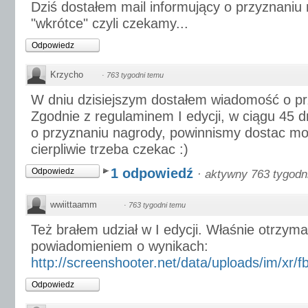
Dziś dostałem mail informujący o przyznani
"wkrótce" czyli czekamy...
Odpowiedz
Krzycho
·
763 tygodni temu
W dniu dzisiejszym dostałem wiadomość o p
Zgodnie z regulaminem I edycji, w ciągu 45 
o przyznaniu nagrody, powinnismy dostac mod
cierpliwie trzeba czekac :)
1 odpowiedź
Odpowiedz
·
aktywny 763 tygodn
wwiittaamm
·
763 tygodni temu
Też brałem udział w I edycji. Właśnie otrzym
powiadomieniem o wynikach:
http://screenshooter.net/data/uploads/im/xr/fb
Odpowiedz