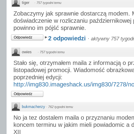
tiger
·
757 tygodni temu
Zobaczymy jak sprawnie dostarczą modem. M
doświadczenie w rozliczaniu październikowej 
powinno im pójść sprawnie.
2 odpowiedzi
Odpowiedz
·
aktywny 757 tygod
owies
·
757 tygodni temu
Stało się, otrzymałem maila z informacją o 
listopadowej promocji. Wiadomość obrazkowa
poprzedniej edycji:
http://img830.imageshack.us/img830/7278/no
Odpowiedz
bukmacherzy
·
762 tygodni temu
No ja tez dostalem maila o przyznaniu mode
koncem terminu w jakim mieli powiadomic a d
XII