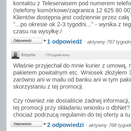
kontaktu z Teleserwisem pod numerem telef
(telefony komórkowe/zagranica 12 625 80 00). 
Klientów dostępna jest codziennie przez całą
"...po okresie ok 2-3 tygodni..." - wynika z t
czasu na wysyłkę:/
1 odpowiedź
Odpowiedz
·
aktywny 767 tygodn
Krzychu
·
770 tygodni temu
Właśnie przyjechał do mnie kurier z umową, 
pakietem powitalnym etc. Wniosek złożyłem 3
zarówno ani w mailu od banku ani w tym paki
skorzystaniu z tej promocji.
Czy również nie dostaliście żadnej informacji,
tej promocji przy składaniu wniosku o dbNet?
chociaż podrzucą regulamin do tej oferty a tu
2 odpowiedzi
Odpowiedz
·
aktywny 768 tygod