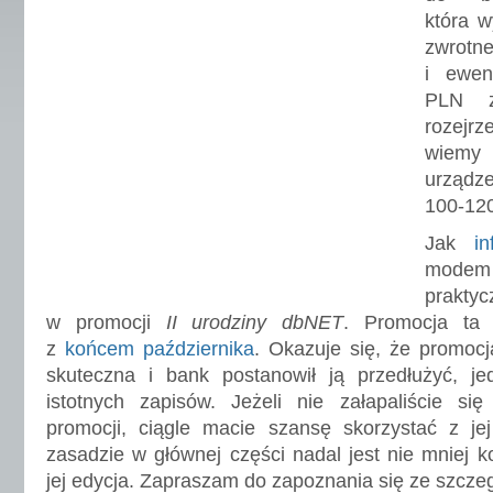
która w
zwrotn
i ewen
PLN z
rozejrz
wiem
urządze
100-12
Jak
i
modem
prak
w promocji
II urodziny dbNET
. Promocja ta 
z
końcem października
. Okazuje się, że promocj
skuteczna i bank postanowił ją przedłużyć, jed
istotnych zapisów. Jeżeli nie załapaliście si
promocji, ciągle macie szansę skorzystać z jej
zasadzie w głównej części nadal jest nie mniej k
jej edycja. Zapraszam do zapoznania się ze szcze