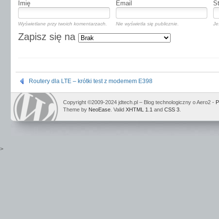
Imię
Email
S
Wyświetlane przy twoich komentarzach.
Nie wyświetla się publicznie.
Je
Zapisz się na
Routery dla LTE – krótki test z modemem E398
Copyright ©2009-2024 jdtech.pl – Blog technologiczny o Aero2 -
P
Theme by
NeoEase
. Valid
XHTML 1.1
and
CSS 3
.
>