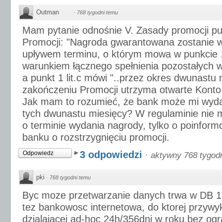
Outman
·
768 tygodni temu
Mam pytanie odnośnie V. Zasady promocji pu
Promocji: "Nagroda gwarantowana zostanie 
upływem terminu, o którym mowa w punkcie 1 
warunkiem łącznego spełnienia pozostałych 
a punkt 1 lit.c mówi "..przez okres dwunastu
zakończeniu Promocji utrzyma otwarte Konto
Jak mam to rozumieć, że bank może mi wyda
tych dwunastu miesięcy? W regulaminie nie m
o terminie wydania nagrody, tylko o poinform
banku o rozstrzygnięciu promocji.
3 odpowiedzi
Odpowiedz
·
aktywny 768 tygod
pki
·
768 tygodni temu
Byc moze przetwarzanie danych trwa w DB 1
tez bankowosc internetowa, do ktorej przywy
dzialajacej ad-hoc 24h/356dni w roku bez ogr