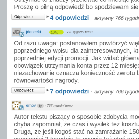
Proszę o pilną odpowiedź bo spodziewam si
4 odpowiedzi
Odpowiedz
·
aktywny 766 tygod
jdanecki
·
770 tygodni temu
134p
Od razu uwaga: postanowiłem powtórzyć więk
poprzedniego wpisu dla zainteresowanych, któ
poprzedniej edycji promocji. Jak widać główną
obowiązek utrzymania konta przez 12 miesięc
niezachowanie oznacza konieczność zwrotu 
równowartości nagrody.
7 odpowiedzi
Odpowiedz
·
aktywny 766 tygod
ernov
·
767 tygodni temu
1p
Autor tekstu piszący o sposobie zdobycia m
chyba zapomniał, że czas i wysiłek też kosztu
Druga, że jeśli kogoś stać na zamrażanie 150