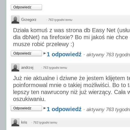
Odpowiedz
Grzegorz
·
763 tygodni temu
Działa komuś z was strona db Easy Net (usłu
dla dbNet) na firefoxie? Bo mi jakoś nie chce 
musze robić przelewy :)
1 odpowiedź
Odpowiedz
·
aktywny 763 tygodn
andrzej
·
763 tygodni temu
Już nie aktualne i dziwne że jestem klijętem t
poinformowal mnie o takiej możliwiści. Bo to t
lepszy ten nawrucony niż już wierzący. Cała 
oszukiwaniu.
1 odpowiedź
Odpowiedz
·
aktywny 763 tygodn
kris
·
763 tygodni temu