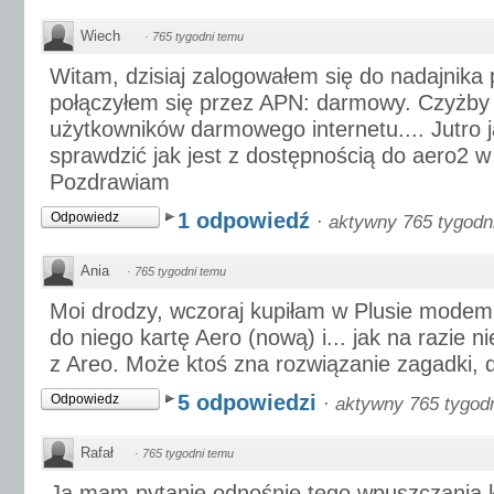
Wiech
·
765 tygodni temu
Witam, dzisiaj zalogowałem się do nadajnika 
połączyłem się przez APN: darmowy. Czyżby b
użytkowników darmowego internetu.... Jutro 
sprawdzić jak jest z dostępnością do aero2 w
Pozdrawiam
1 odpowiedź
Odpowiedz
·
aktywny 765 tygodn
Ania
·
765 tygodni temu
Moi drodzy, wczoraj kupiłam w Plusie mode
do niego kartę Aero (nową) i... jak na razie 
z Areo. Może ktoś zna rozwiązanie zagadki, d
5 odpowiedzi
Odpowiedz
·
aktywny 765 tygod
Rafał
·
765 tygodni temu
Ja mam pytanie odnośnie tego wpuszczania k