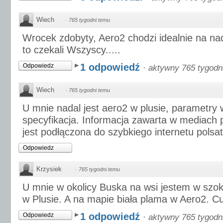
Wiech
·
765 tygodni temu
Wrocek zdobyty, Aero2 chodzi idealnie na na
to czekali Wszyscy.....
1 odpowiedź
Odpowiedz
·
aktywny 765 tygodn
Wiech
·
765 tygodni temu
U mnie nadal jest aero2 w plusie, parametry 
specyfikacja. Informacja zawarta w mediach 
jest podłączona do szybkiego internetu polsat
Odpowiedz
Krzysiek
·
765 tygodni temu
U mnie w okolicy Buska na wsi jestem w szok
w Plusie. A na mapie biała plama w Aero2. Cu
1 odpowiedź
Odpowiedz
·
aktywny 765 tygodn