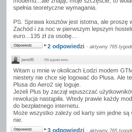
modemu...ale znając moje szczęście, to wol
spełnia teoretyczne wymagania.
PS. Sprawa kosztów jest istotna, ale proszę 
Zachód i za noc w pierwszym lepszym hostel
euro...135 zł za osobę...
2 odpowiedzi
Odpowiedz
·
aktywny 765 tygod
jaros85
·
765 tygodni temu
Witam u mnie w okolicach Łodzi modem GTM
niestety nie chce się logować do Plusa. Ale te
Plusa do Aero2 się loguje.
Jeżeli Plus by zaczął wpuszczać użytkownikó
rewolucja nastąpiła. Wtedy prawie każdy mo
do bezpłatnego internetu.
Może wszystko zależy od karty sim jedne są
nie.
3 odpowiedzi
Odpowiedz
·
aktywny 765 tygod