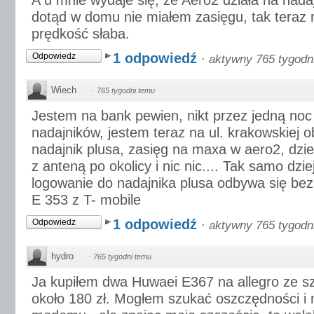
A u mnie wydaje się, że Aero2 działa na nada
dotąd w domu nie miałem zasięgu, tak teraz
prędkość słaba.
1 odpowiedź
Odpowiedz
·
aktywny 765 tygodn
Wiech
·
765 tygodni temu
Jestem na bank pewien, nikt przez jedną noc n
nadajników, jestem teraz na ul. krakowskiej o
nadajnik plusa, zasięg na maxa w aero2, dzie
z anteną po okolicy i nic nic.... Tak samo dzie
logowanie do nadajnika plusa odbywa się be
E 353 z T- mobile
1 odpowiedź
Odpowiedz
·
aktywny 765 tygodn
hydro
·
765 tygodni temu
Ja kupiłem dwa Huwaei E367 na allegro ze sz
około 180 zł. Mogłem szukać oszczędności i 