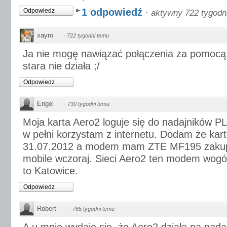
1 odpowiedź
Odpowiedz
·
aktywny 722 tygodn
xayro
·
722 tygodni temu
Ja nie mogę nawiązać połączenia za pomocą t
stara nie działa ;/
Odpowiedz
Engel
·
730 tygodni temu
Moja karta Aero2 loguje się do nadajników P
w pełni korzystam z internetu. Dodam że kar
31.07.2012 a modem mam ZTE MF195 zakupi
mobile wczoraj. Sieci Aero2 ten modem wogól
to Katowice.
Odpowiedz
Robert
·
765 tygodni temu