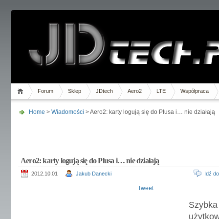
Forum
Sklep
JDtech
Aero2
LTE
Współpraca
Home
>
Wiadomości
> Aero2: karty logują się do Plusa i… nie działają
Aero2: karty logują się do Plusa i… nie działają
2012.10.01
Jakub Danecki
Idź d
Tweet
Szybk
użyt