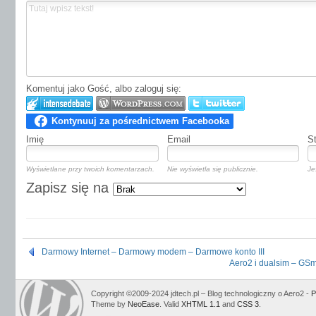
Komentuj jako Gość, albo zaloguj się:
Imię
Email
S
Wyświetlane przy twoich komentarzach.
Nie wyświetla się publicznie.
Je
Zapisz się na
Darmowy Internet – Darmowy modem – Darmowe konto III
Aero2 i dualsim – GS
Copyright ©2009-2024 jdtech.pl – Blog technologiczny o Aero2 -
P
Theme by
NeoEase
. Valid
XHTML 1.1
and
CSS 3
.