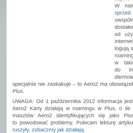
W naw
sprze
uwspóln
dosta
od uży
Interne
logują 
roamin
w taki
do In
darmo
specjalnie nie zaskakuje – to Aero2 ma obowiąz
Plus.
UWAGA: Od 1 października 2012 informacja jest 
Aero2 Karty działają w roamingu w Plus, o ile 
masztów Aero2 identyfikujących się jako Pl
to powodować problemy. Polecam lekturę artyku
ruszyły, zobaczmy jak działają.