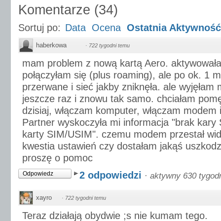
Komentarze
(
34
)
Sortuj po:
Data
Ocena
Ostatnia Aktywność
haberkowa
·
722 tygodni temu
mam problem z nową kartą Aero. aktywowała
połączyłam się (plus roaming), ale po ok. 1 m
przerwane i sieć jakby zniknęła. ale wyjęła
jeszcze raz i znowu tak samo. chciałam pomę
dzisiaj, włączam komputer, włączam modem i.
Partner wyskoczyła mi informacja "brak kary
karty SIM/USIM". czemu modem przestał widz
kwestia ustawień czy dostałam jakąś uszkod
proszę o pomoc
2 odpowiedzi
Odpowiedz
·
aktywny 630 tygod
xayro
·
722 tygodni temu
Teraz działają obydwie ;s nie kumam tego.