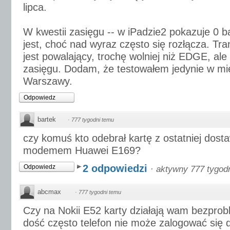
lipca.
W kwestii zasięgu -- w iPadzie2 pokazuje 0 b
jest, choć nad wyraz często się rozłącza. Tran
jest powalający, trochę wolniej niż EDGE, ale
zasięgu. Dodam, że testowałem jedynie w mi
Warszawy.
Odpowiedz
bartek
·
777 tygodni temu
czy komuś kto odebrał kartę z ostatniej dosta
modemem Huawei E169?
2 odpowiedzi
Odpowiedz
·
aktywny 777 tygod
abcmax
·
777 tygodni temu
Czy na Nokii E52 karty działają wam bezpr
dość często telefon nie może zalogować się do