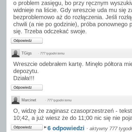
o problem zasięgu, bo przy ręcznym wyszukiw
widnieje na liście. Gdy wreszcie uda mu się 
bezproblemowo aż do rozłączenia. Jeśli rozłą
chwili (a nie po godzinie), próba ponownego 
się. Trzeba odczekać swoje.
Odpowiedz
TGigs
·
777 tygodni temu
Wreszcie odebrałem kartę. Minęło półtora mi
depozytu.
Działa!!!
Odpowiedz
Marcinet
·
777 tygodni temu
O, widzę że zaginasz czasoprzestrzeń - teks
10;42, a już wiesz że do 11;00 nic się nie poja
6 odpowiedzi
Odpowiedz
·
aktywny 777 tygod