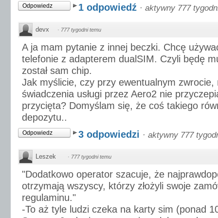
1 odpowiedź
Odpowiedz
·
aktywny 777 tygodn
devx
·
777 tygodni temu
A ja mam pytanie z innej beczki. Chcę używ
telefonie z adapterem dualSIM. Czyli będę mu
został sam chip.
Jak myślicie, czy przy ewentualnym zwrocie,
świadczenia usługi przez Aero2 nie przyczepią
przycięta? Domyślam się, że coś takiego rów
depozytu..
3 odpowiedzi
Odpowiedz
·
aktywny 777 tygod
Leszek
·
777 tygodni temu
"Dodatkowo operator szacuje, że najprawdop
otrzymają wszyscy, którzy złożyli swoje zam
regulaminu."
-To aż tyle ludzi czeka na karty sim (ponad 1