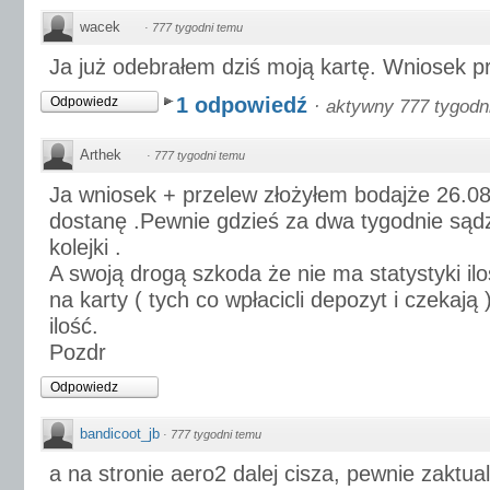
wacek
·
777 tygodni temu
Ja już odebrałem dziś moją kartę. Wniosek pr
1 odpowiedź
Odpowiedz
·
aktywny 777 tygodn
Arthek
·
777 tygodni temu
Ja wniosek + przelew złożyłem bodajże 26.08 i
dostanę .Pewnie gdzieś za dwa tygodnie sąd
kolejki .
A swoją drogą szkoda że nie ma statystyki ilo
na karty ( tych co wpłacicli depozyt i czekają
ilość.
Pozdr
Odpowiedz
bandicoot_jb
·
777 tygodni temu
a na stronie aero2 dalej cisza, pewnie zaktual