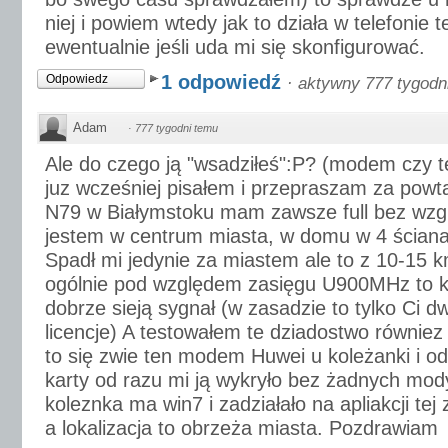
niej i powiem wtedy jak to działa w telefonie 
ewentualnie jeśli uda mi się skonfigurować.
1 odpowiedź
Odpowiedz
·
aktywny 777 tygodn
Adam
·
777 tygodni temu
Ale do czego ją "wsadziłeś":P? (modem czy t
juz wcześniej pisałem i przepraszam za powta
N79 w Białymstoku mam zawsze full bez wzgl
jestem w centrum miasta, w domu w 4 ściana
Spadł mi jedynie za miastem ale to z 10-15 
ogólnie pod względem zasięgu U900MHz to kr
dobrze sieją sygnał (w zasadzie to tylko Ci d
licencje) A testowałem te dziadostwo równie
to się zwie ten modem Huwei u koleżanki i o
karty od razu mi ją wykryło bez żadnych modyf
koleznka ma win7 i zadziałało na apliakcji tej 
a lokalizacja to obrzeża miasta. Pozdrawiam