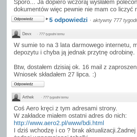
Sporo... Ja dopiero wczoraj wysłałem polec
dokumentów więc pewnie nie mam co liczyć na 
5 odpowiedzi
Odpowiedz
·
aktywny 777 tygod
Devx
·
777 tygodni temu
W sumie to na 3 lata darmowego internetu, mo
depozytu i chyba ją jednak przytnę odrobinę.
Btw, dostałem dzisiaj ok. 16 mail z zaproszen
Wniosek składałem 27 lipca. :)
Odpowiedz
Arthek
·
777 tygodni temu
Coś Aero kręci z tym adresami strony.
W zakładce miałem ostatni adres do nich:
http://www.aero2.pl/www/bdi.html
I dziś wchodzę i co ? brak aktualizacji.Żadnej 