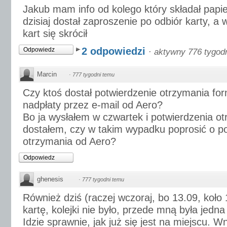
Jakub mam info od kolego który składał papi
dzisiaj dostał zaproszenie po odbiór karty, a
kart się skrócił
2 odpowiedzi
Odpowiedz
·
aktywny 776 tygod
Marcin
·
777 tygodni temu
Czy ktoś dostał potwierdzenie otrzymania fo
nadpłaty przez e-mail od Aero?
Bo ja wysłałem w czwartek i potwierdzenia ot
dostałem, czy w takim wypadku poprosić o po
otrzymania od Aero?
Odpowiedz
ghenesis
·
777 tygodni temu
Również dziś (raczej wczoraj, bo 13.09, koło
kartę, kolejki nie było, przede mną była jedn
Idzie sprawnie, jak już się jest na miejscu. 