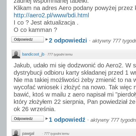
żadnej wspomnianej tabelki.
Klikam na adres Aero podany powyżej przez 
http://aero2.pl/www/bdi.html
I co ? Jest aktualizacja .
O co kamman ?
2 odpowiedzi
Odpowiedz
·
aktywny 777 tygod
bandicoot_jb
·
777 tygodni temu
Jakub, udało mi się dodzwonić do Aero2. W 
dystrybucji odbioru karty składanej przed 1 w
Nie ma takiej możliwości żeby zmienić to na
wycofać wniosek i złożyć na nowo. Tak więc n
bawić, ktoś w mailu z aero napisał mi "pierdo
który złożyłem 22 sierpnia, Pan powiedział że
ok 26 września.
1 odpowiedź
Odpowiedz
·
aktywny 777 tygodn
pawgal
·
777 tygodni temu