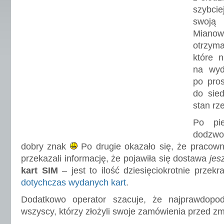
szybciej
swoją 
Mian
otrzyma
które n
na wyd
po pros
do sied
stan rz
Po pi
dodzwo
dobry znak
Po drugie okazało się, że pracowni
przekazali informację, że pojawiła się dostawa
jes
kart SIM
– jest to ilość dziesięciokrotnie przek
dotychczas wydanych kart
.
Dodatkowo operator szacuje, że najprawdopod
wszyscy, którzy złożyli swoje zamówienia przed z