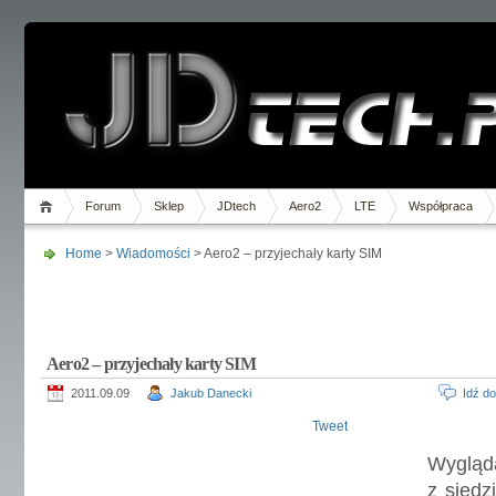
Forum
Sklep
JDtech
Aero2
LTE
Współpraca
Home
>
Wiadomości
> Aero2 – przyjechały karty SIM
Aero2 – przyjechały karty SIM
2011.09.09
Jakub Danecki
Idź d
Tweet
Wygląd
z siedz