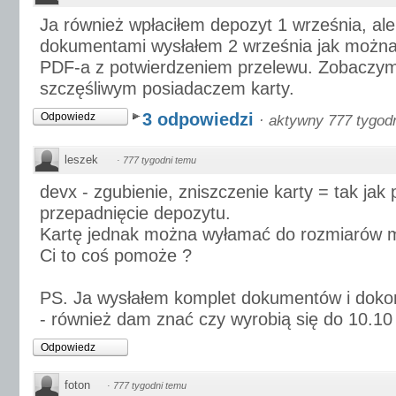
Ja również wpłaciłem depozyt 1 września, ale
dokumentami wysłałem 2 września jak możn
PDF-a z potwierdzeniem przelewu. Zobaczymy
szczęśliwym posiadaczem karty.
3 odpowiedzi
Odpowiedz
·
aktywny 777 tygod
leszek
·
777 tygodni temu
devx - zgubienie, zniszczenie karty = tak jak 
przepadnięcie depozytu.
Kartę jednak można wyłamać do rozmiarów 
Ci to coś pomoże ?
PS. Ja wysłałem komplet dokumentów i doko
- również dam znać czy wyrobią się do 10.10 
Odpowiedz
foton
·
777 tygodni temu