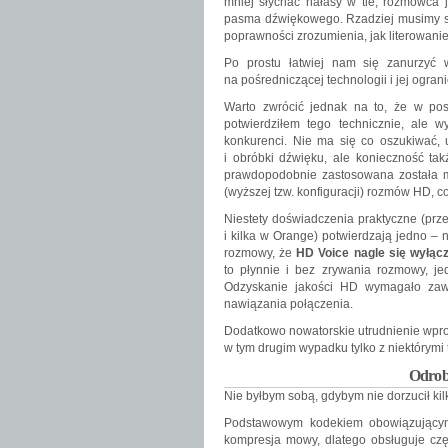
mniej słychać hałasy w tle, rozmówca j
pasma dźwiękowego. Rzadziej musimy s
poprawności zrozumienia, jak literowanie 
Po prostu łatwiej nam się zanurzyć
na pośredniczącej technologii i jej ogran
Warto zwrócić jednak na to, że w pos
potwierdziłem tego technicznie, ale 
konkurenci. Nie ma się co oszukiwać, 
i obróbki dźwięku, ale konieczność tak
prawdopodobnie zastosowana została 
(wyższej tzw. konfiguracji) rozmów HD, c
Niestety doświadczenia praktyczne (prz
i kilka w Orange) potwierdzają jedno – 
rozmowy, że
HD Voice nagle się wyłąc
to płynnie i bez zrywania rozmowy, je
Odzyskanie jakości HD wymagało zaw
nawiązania połączenia.
Dodatkowo nowatorskie utrudnienie wprow
w tym drugim wypadku tylko z niektórymi
Odrob
Nie byłbym sobą, gdybym nie dorzucił kil
Podstawowym kodekiem obowiązującym
kompresja mowy, dlatego obsługuje cz