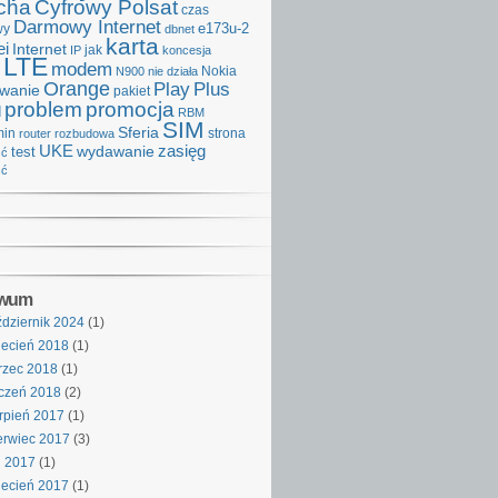
cha
Cyfrowy Polsat
czas
Darmowy Internet
e173u-2
wy
dbnet
karta
i
Internet
IP
jak
koncesja
LTE
modem
Nokia
N900
nie działa
Orange
Play
Plus
iwanie
pakiet
problem
promocja
d
RBM
SIM
Sferia
min
strona
router
rozbudowa
UKE
wydawanie
zasięg
test
ść
ść
iwum
dziernik 2024
(1)
ecień 2018
(1)
rzec 2018
(1)
czeń 2018
(2)
rpień 2017
(1)
rwiec 2017
(3)
j 2017
(1)
ecień 2017
(1)