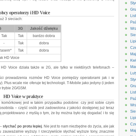
Sty
Gru
olscy operatorzy i HD Voice
Lis
uż 3 sieciach:
Paź
G
3G
Jakość dźwięku
Wrz
Sie
Tak
Tak
bardzo dobra
Lip
-
Tak
dobra
Cze
zasem*
Tak
dobra
Ma
ak HD Voice
Kwi
Ma
HD Voice działa także w 2G, ale tylko w niektórych telefonach –
Lut
ci prowadzenia rozmów HD Voice pomiędzy operatorami jak i w
Sty
 Plus wcale nie oferuje tej technologii. T-Mobile jako jedyny (i jeden
Gru
w trybie 2G/GSM.
Lis
HD Voice w praktyce
Paź
i komórkowej jest w takim przypadku podobne: czy jest sobie czym
Wrz
sobista – część osób jest zadowolona z jakości dostępnej już teraz
Sie
ą projektowano z myślą o tym, że by można było się dogadać i to się
Lip
Cze
 –
słychać po protu lepiej
. Nie jest to nam niezbędne do życia, ale jak
Ma
tu zauważalnie wyższy. I rzeczywiście słychać wyższe tony, znacznie