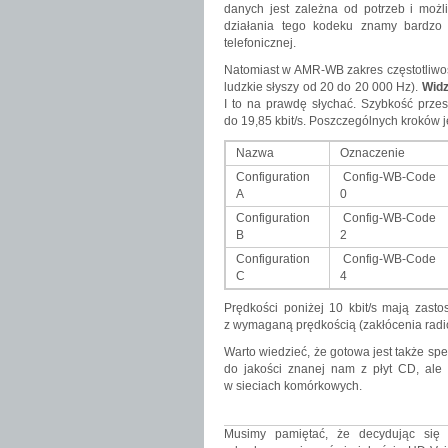
danych jest zależna od potrzeb i możli
działania tego kodeku znamy bardzo 
telefonicznej.
Natomiast w AMR-WB zakres częstotliwośc
ludzkie słyszy od 20 do 20 000 Hz).
Widz
I to na prawdę słychać. Szybkość prze
do 19,85 kbit/s. Poszczególnych kroków 
Nazwa
Oznaczenie
Configuration
Config-WB-Code
A
0
Configuration
Config-WB-Code
B
2
Configuration
Config-WB-Code
C
4
Prędkości poniżej 10 kbit/s mają zas
z wymaganą prędkością (zakłócenia radio
Warto wiedzieć, że gotowa jest także sp
do jakości znanej nam z płyt CD, ale
w sieciach komórkowych.
Musimy pamiętać, że decydując się