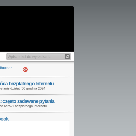
ńca bezpłatnego Internetu
stanie działać 30 grudnia 2024
: często zadawane pytania
e Aero2 i bezpłatnego Internetu
book