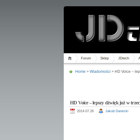
Forum
Sklep
JDtech
Home
>
Wiadomości
> HD Voice – lep
HD Voice – lepszy dźwięk już w trzec
2014.07.26
Jakub Danecki