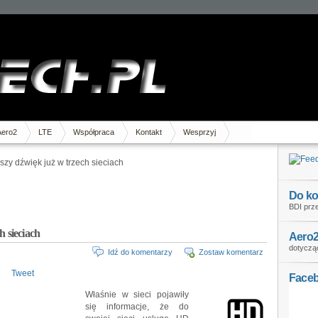
Aero2
LTE
Współpraca
Kontakt
Wesprzyj
szy dźwięk już w trzech sieciach
Do ko
BDI prze
h sieciach
Aero2
dotycząc
Idź do komentarzy
Zostaw komentarz
Tweet
Face
Właśnie w sieci pojawiły
się informacje, że do