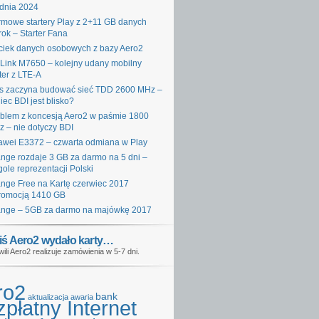
dnia 2024
mowe startery Play z 2+11 GB danych
rok – Starter Fana
iek danych osobowych z bazy Aero2
Link M7650 – kolejny udany mobilny
ter z LTE-A
s zaczyna budować sieć TDD 2600 MHz –
iec BDI jest blisko?
blem z koncesją Aero2 w paśmie 1800
 – nie dotyczy BDI
wei E3372 – czwarta odmiana w Play
nge rozdaje 3 GB za darmo na 5 dni –
gole reprezentacji Polski
nge Free na Kartę czerwiec 2017
romocją 1410 GB
nge – 5GB za darmo na majówkę 2017
iś Aero2 wydało karty…
wili Aero2 realizuje zamówienia w 5-7 dni.
ro2
bank
aktualizacja
awaria
płatny Internet