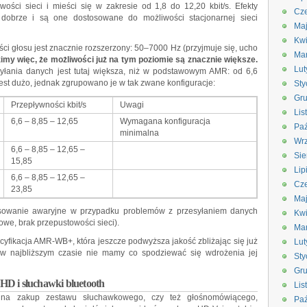
wości sieci i mieści się w zakresie od 1,8 do 12,20 kbit/s. Efekty
Cze
dobrze i są one dostosowane do możliwości stacjonarnej sieci
Ma
Kwi
i głosu jest znacznie rozszerzony: 50–7000 Hz (przyjmuje się, ucho
Ma
imy więc, że możliwości już na tym poziomie są znacznie większe.
Lut
syłania danych jest tutaj większa, niż w podstawowym AMR: od 6,6
jest dużo, jednak zgrupowano je w tak zwane konfiguracje:
Sty
Gru
Przepływności kbit/s
Uwagi
Lis
6,6 – 8,85 – 12,65
Wymagana konfiguracja
Paź
minimalna
Wrz
6,6 – 8,85 – 12,65 –
Sie
15,85
Lip
6,6 – 8,85 – 12,65 –
Cze
23,85
Ma
tosowanie awaryjne w przypadku problemów z przesyłaniem danych
Kwi
we, brak przepustowości sieci).
Ma
ecyfikacja AMR-WB+, która jeszcze podwyższa jakość zbliżając się już
Lut
 w najbliższym czasie nie mamy co spodziewać się wdrożenia jej
Sty
Gru
HD i słuchawki bluetooth
Lis
 na zakup zestawu słuchawkowego, czy też głośnomówiącego,
Paź