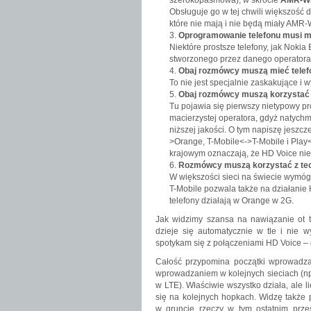
szerokopasmowa), w skrócie
AMR-W
Obsługuje go w tej chwili większość d
które nie mają i nie będą miały AMR-
Oprogramowanie telefonu musi m
Niektóre prostsze telefony, jak Nokia
stworzonego przez danego operatora 
Obaj rozmówcy muszą mieć telefo
To nie jest specjalnie zaskakujące i
Obaj rozmówcy muszą korzystać z 
Tu pojawia się pierwszy nietypowy 
macierzystej operatora, gdyż natyc
niższej jakości. O tym napiszę jeszcz
>Orange, T-Mobile<->T-Mobile i Pla
krajowym oznaczają, że HD Voice nie
Rozmówcy muszą korzystać z tech
W większości sieci na świecie wymóg
T-Mobile pozwala także na działanie 
telefony działają w Orange w 2G.
Jak widzimy szansa na nawiązanie ot t
dzieje się automatycznie w tle i nie 
spotykam się z połączeniami HD Voice – g
Całość przypomina początki wprowadzan
wprowadzaniem w kolejnych sieciach (np
w LTE). Właściwie wszystko działa, ale l
się na kolejnych hopkach. Widzę także p
w gruncie rzeczy w tym ostatnim przes