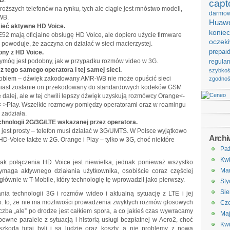
B
.
capt
roższych telefonów na rynku, tych ale ciągle jest mnóstwo modeli,
darmo
WB.
Huawe
ieć aktywne HD Voice.
koniec
 E52 mają oficjalne obsługę HD Voice, ale dopiero użycie firmware
oczek
powoduje, że zaczyna on działać w sieci macierzystej.
prepai
ny z HD Voice.
 wymóg jest podobny, jak w przypadku rozmów video w 3G.
regula
tego samego operatora i tej samej sieci.
szybko
problem – dźwięk zakodowany AMR-WB nie może opuścić sieci
zgodno
hmiast zostanie on przekodowany do standardowych kodeków GSM
e dalej, ale w tej chwili lepszy dźwięk uzyskują rozmówcy Orange<-
y<->Play. Wszelkie rozmowy pomiędzy operatorami oraz w roamingu
 zadziała.
nologii 2G/3G/LTE wskazanej przez operatora.
 jest prosty – telefon musi działać w 3G/UMTS. W Polsce wyjątkowo
Arch
HD-Voice także w 2G. Orange i Play – tylko w 3G, choć niektóre
Paź
Kwi
ak połączenia HD Voice jest niewielka, jednak ponieważ wszystko
Ma
wymaga aktywnego działania użytkownika, osobiście coraz częściej
łównie w T-Mobile, który technologię tę wprowadził jako pierwszy.
Sty
Sie
ia technologii 3G i rozmów wideo i aktualną sytuację z LTE i jej
. to, że nie ma możliwości prowadzenia zwykłych rozmów głosowych
Cze
iczba „ale” po drodze jest całkiem spora, a co jakieś czas wywracamy
Ma
ewne paralele z sytuacją i historią usługi bezpłatnej w Aero2, choć
Kwi
zkodą tutaj byli i są ludzie oraz koszty, a nie problemy z nową