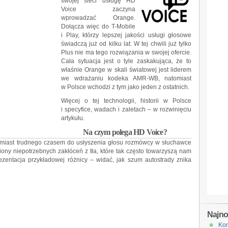
swojej sieci usługę HD
Voice zaczyna
wprowadzać Orange.
Dołącza więc do T-Mobile
i Play, którzy lepszej jakości usługi głosowe
świadczą już od kilku lat. W tej chwili już tylko
Plus nie ma tego rozwiązania w swojej ofercie.
Cała sytuacja jest o tyle zaskakująca, że to
właśnie Orange w skali światowej jest liderem
we wdrażaniu kodeka AMR-WB, natomiast
w Polsce wchodzi z tym jako jeden z ostatnich.
Więcej o tej technologii, historii w Polsce
i specyfice, wadach i zaletach – w rozwinięciu
artykułu.
Na czym polega HD Voice?
zamiast trudnego czasem do usłyszenia głosu rozmówcy w słuchawce
wiony niepotrzebnych zakłóceń z tła, które tak często towarzyszą nam
ezentacja przykładowej różnicy – widać, jak szum autostrady znika
Najn
Kon