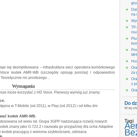
gru
Dar
na 
Wyc
TP-
rou
Plu
kon
Pro
MHz
Hua
daje się skomplikowana – infrastruktura sieci operatora komórkowego
Ora
oice kodek AMR-WB (szczegóły opisuję poniżej) i odpowiednio
za 
Teoretycznie nic prostszego…
Ora
z p
Wymagania
Ora
zawsze może korzystać z HD Voice. Pierwszy wymóg już znamy:
ce.
Do dz
ępna w T-Mobile (od 2011), w Play (od 2012) i od kilku dni
W tej ch
giwać kodek AMR-WB.
Tagi
st stosowana od wielu lat. Grupa 3GPP nadzorująca rozwój nowych
Ae
odek znany jako G.722.2 i nazwała go przyjaźniej dla ucha
Adaptive
Bez
kodek pracujący z wieloma szybkościami, odmiana