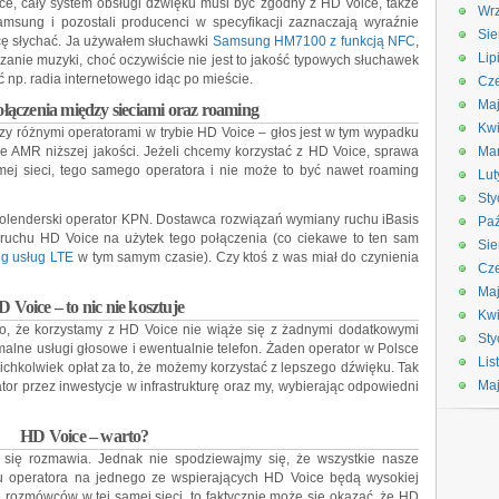
ce, cały system obsługi dźwięku musi być zgodny z HD Voice, także
Wrz
amsung i pozostali producenci w specyfikacji zaznaczają wyraźnie
Sie
nicę słychać. Ja używałem słuchawki
Samsung HM7100 z funkcją NFC
,
Lip
rzanie muzyki, choć oczywiście nie jest to jakość typowych słuchawek
np. radia internetowego idąc po mieście.
Cze
Maj
ołączenia między sieciami oraz roaming
Kwi
ędzy różnymi operatorami w trybie HD Voice – głos jest w tym wypadku
AMR niższej jakości. Jeżeli chcemy korzystać z HD Voice, sprawa
Ma
amej sieci, tego samego operatora i nie może to być nawet roaming
Lut
Sty
 holenderski operator KPN. Dostawca rozwiązań wymiany ruchu iBasis
Paź
ruchu HD Voice na użytek tego połączenia (co ciekawe to ten sam
Sie
ng usług LTE
w tym samym czasie). Czy ktoś z was miał do czynienia
Cze
Ma
 Voice – to nic nie kosztuje
Kwi
 to, że korzystamy z HD Voice nie wiąże się z żadnymi dodatkowymi
Sty
alne usługi głosowe i ewentualnie telefon. Żaden operator w Polsce
Lis
chkolwiek opłat za to, że możemy korzystać z lepszego dźwięku. Tak
Ma
or przez inwestycje w infrastrukturę oraz my, wybierając odpowiedni
HD Voice – warto?
j się rozmawia. Jednak nie spodziewajmy się, że wszystkie nasze
ru operatora na jednego ze wspierających HD Voice będą wysokiej
ę rozmówców w tej samej sieci, to faktycznie może się okazać, że HD