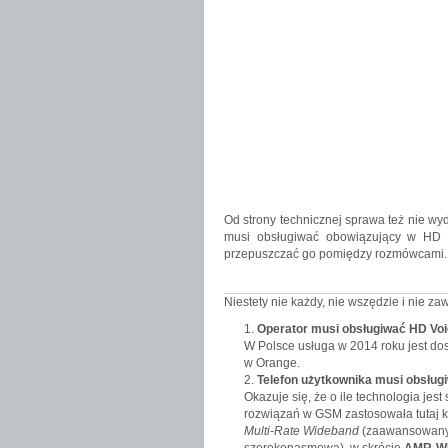
Od strony technicznej sprawa też nie wy
musi obsługiwać obowiązujący w HD V
przepuszczać go pomiędzy rozmówcami. 
Niestety nie każdy, nie wszędzie i nie 
Operator musi obsługiwać HD Voi
W Polsce usługa w 2014 roku jest dost
w Orange.
Telefon użytkownika musi obsłu
Okazuje się, że o ile technologia je
rozwiązań w GSM zastosowała tutaj k
Multi-Rate Wideband
(zaawansowany 