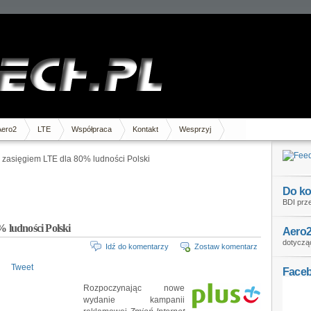
Aero2
LTE
Współpraca
Kontakt
Wesprzyj
ę zasięgiem LTE dla 80% ludności Polski
Do ko
BDI prze
% ludności Polski
Aero2
dotycząc
Idź do komentarzy
Zostaw komentarz
Tweet
Face
Rozpoczynając nowe
wydanie kampanii