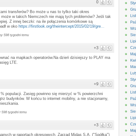
0
Sty
Gru
itami transferów? Bo może u nas to tylko taki okres
Lis
 a może w takich Niemczech nie mają tych problemów? Jeśli tak
epiej. Z innej beczki: na ile połączenia komórkowe są
Paź
wpadł w oko
https://firstlook.org/theintercept/2015/02/19/gre...
Wrz
Sie
y 598 tygodni temu
Lip
+3
Cze
Ma
ównać na mapkach operatorów.Na dzień dzisiejszy to PLAY ma
Kwi
asięg LTE.
Ma
Lut
Sty
+9
Gru
Lis
n % populacji. Zasięg powinno się mierzyć w % powierzchni
trz budynków. W końcu to internet mobilny, a nie stacjonarny,
Paź
ieszkania.
Wrz
Sie
 598 tygodni temu
Lip
Cze
+3
Ma
wanych w raportach okresowych, Zarząd Midas S.A. ("Spółka")