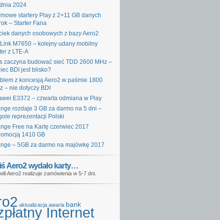
dnia 2024
mowe startery Play z 2+11 GB danych
rok – Starter Fana
iek danych osobowych z bazy Aero2
Link M7650 – kolejny udany mobilny
ter z LTE-A
s zaczyna budować sieć TDD 2600 MHz –
iec BDI jest blisko?
blem z koncesją Aero2 w paśmie 1800
 – nie dotyczy BDI
wei E3372 – czwarta odmiana w Play
nge rozdaje 3 GB za darmo na 5 dni –
gole reprezentacji Polski
nge Free na Kartę czerwiec 2017
romocją 1410 GB
nge – 5GB za darmo na majówkę 2017
iś Aero2 wydało karty…
wili Aero2 realizuje zamówienia w 5-7 dni.
ro2
bank
aktualizacja
awaria
płatny Internet