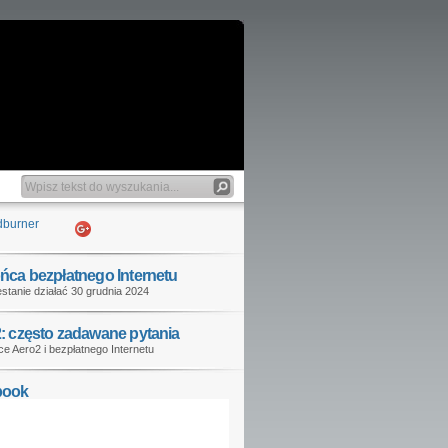
ńca bezpłatnego Internetu
stanie działać 30 grudnia 2024
: często zadawane pytania
e Aero2 i bezpłatnego Internetu
book