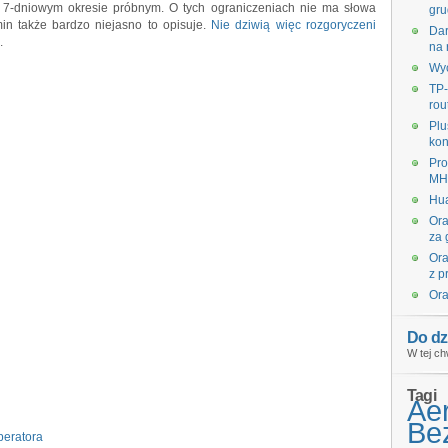
po 7-dniowym okresie próbnym. O tych ograniczeniach nie ma słowa
gru
in także bardzo niejasno to opisuje.
Nie dziwią więc rozgoryczeni
Dar
.
na 
Wyc
TP-
rou
Plu
kon
Pro
MHz
Hua
Ora
za 
Ora
z p
Ora
Do dz
W tej ch
Tagi
Ae
Bez
peratora