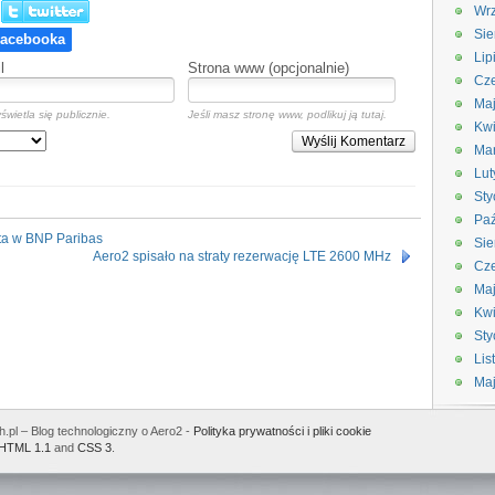
Wrz
Sie
Lip
l
Strona www (opcjonalnie)
Cze
Maj
świetla się publicznie.
Jeśli masz stronę www, podlikuj ją tutaj.
Kwi
Wyślij Komentarz
Ma
Lut
Sty
Paź
ta w BNP Paribas
Sie
Aero2 spisało na straty rezerwację LTE 2600 MHz
Cze
Ma
Kwi
Sty
Lis
Ma
.pl – Blog technologiczny o Aero2 -
Polityka prywatności i pliki cookie
HTML 1.1
and
CSS 3
.