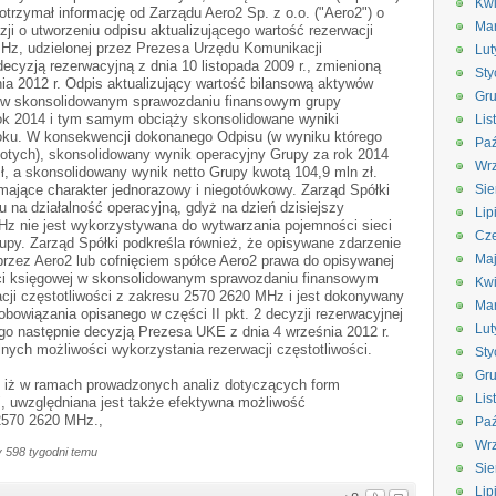
Kwi
 otrzymał informację od Zarządu Aero2 Sp. z o.o. ("Aero2") o
Ma
zji o utworzeniu odpisu aktualizującego wartość rezerwacji
MHz, udzielonej przez Prezesa Urzędu Komunikacji
Lut
ecyzją rezerwacyjną z dnia 10 listopada 2009 r., zmienioną
Sty
a 2012 r. Odpis aktualizujący wartość bilansową aktywów
Gru
e w skonsolidowanym sprawozdaniu finansowym grupy
rok 2014 i tym samym obciąży skonsolidowane wyniki
Lis
roku. W konsekwencji dokonanego Odpisu (w wyniku którego
Paź
łotych), skonsolidowany wynik operacyjny Grupy za rok 2014
Wrz
ł, a skonsolidowany wynik netto Grupy kwotą 104,9 mln zł.
 mające charakter jednorazowy i niegotówkowy. Zarząd Spółki
Sie
u na działalność operacyjną, gdyż na dzień dzisiejszy
Lip
Hz nie jest wykorzystywana do wytwarzania pojemności sieci
Cze
py. Zarząd Spółki podkreśla również, że opisywane zdarzenie
Ma
przez Aero2 lub cofnięciem spółce Aero2 prawa do opisywanej
ści księgowej w skonsolidowanym sprawozdaniu finansowym
Kwi
cji częstotliwości z zakresu 2570 2620 MHz i jest dokonywany
Ma
bowiązania opisanego w części II pkt. 2 decyzji rezerwacyjnej
Lut
ego następnie decyzją Prezesa UKE z dnia 4 września 2012 r.
nych możliwości wykorzystania rezerwacji częstotliwości.
Sty
Gru
e, iż w ramach prowadzonych analiz dotyczących form
Lis
, uwzględniana jest także efektywna możliwość
2570 2620 MHz.,
Paź
Wrz
 598 tygodni temu
Sie
Lip