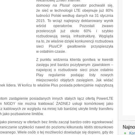
reklamowej
Zmień Internet
domowy na Plusa!
operator pochwalił się,
że sieć w technologii LTE obejmuje już 80%
ludności Polski według danych na 31 stycznia
2015. To wciąż najlepszy deklarowany wynik
wśród operatorów. Pozostali żwawo
przekroczyli już około 60% i szybko
rozbudowują swoją infrastrukturę. Wygląda
na to, że właśnie dzięki konkurencji rozbudowa
sieci Plus/CP gwałtownie przyspieszyła
w ostatnim czasie.
Z punktu widzenia klienta gonitwa w kwestii
zasięgu jest bardzo pozytywnym zjawiskiem –
najwięcej o rozbudowie sieci pisze ostatnio
Play regularnie podając listy nowych
miejscowości objętych zasięgiem. Jak widać
ek lidera. W końcu to właśnie Plus posiada potencjalnie najszybszą
ntom zastąpienie posiadanych innych stałych łącz ofertą PowerLTE
ałem NIGDY nie można traktować ŻADNEJ usługi komórkowej jako
cz kablowych ze względu na mniej lub bardziej ukryte limity transferu
h jako pozbawione limitów.
 jako pierwszy w ofertach bez limitu zaczął bardzo ostro egzekwować
Najn
aniczanie szybkości nawet do poziomu kilkunastu kbit/s stosunkowo
owanego. Wiele osób o tej możliwości dowiaduje się dopiero, gdy do
Kon