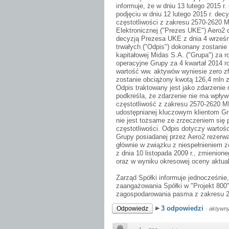
informuje, że w dniu 13 lutego 2015 r.
podjęciu w dniu 12 lutego 2015 r. decy
częstotliwości z zakresu 2570-2620 
Elektronicznej ("Prezes UKE") Aero2 d
decyzją Prezesa UKE z dnia 4 wrześni
trwałych ("Odpis") dokonany zostani
kapitałowej Midas S.A. ("Grupa") za 
operacyjne Grupy za 4 kwartał 2014 
wartość ww. aktywów wyniesie zero z
zostanie obciążony kwotą 126,4 mln z
Odpis traktowany jest jako zdarzenie
podkreśla, że zdarzenie nie ma wpływ
częstotliwość z zakresu 2570-2620 M
udostępnianej kluczowym klientom Gru
nie jest tożsame ze zrzeczeniem się 
częstotliwości. Odpis dotyczy warto
Grupy posiadanej przez Aero2 rezerwa
głównie w związku z niespełnieniem zo
z dnia 10 listopada 2009 r., zmienion
oraz w wyniku okresowej oceny aktual
Zarząd Spółki informuje jednocześni
zaangażowania Spółki w "Projekt 800"
zagospodarowania pasma z zakresu 
3 odpowiedzi
Odpowiedz
·
aktywny