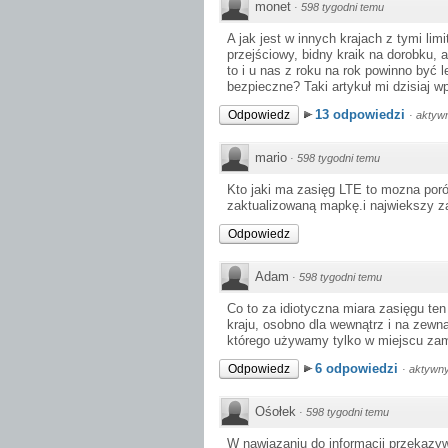
monet
·
598 tygodni temu
A jak jest w innych krajach z tymi lim
przejściowy, bidny kraik na dorobku,
to i u nas z roku na rok powinno być l
bezpieczne? Taki artykuł mi dzisiaj 
13 odpowiedzi
Odpowiedz
·
aktywn
mario
·
598 tygodni temu
Kto jaki ma zasięg LTE to mozna por
zaktualizowaną mapkę.i najwiekszy z
Odpowiedz
Adam
·
598 tygodni temu
Co to za idiotyczna miara zasięgu te
kraju, osobno dla wewnątrz i na zewną
którego używamy tylko w miejscu zam
6 odpowiedzi
Odpowiedz
·
aktywny
Ośołek
·
598 tygodni temu
W nawiązaniu do informacji przekazy