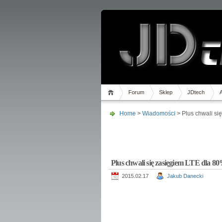
Forum
Sklep
JDtech
Home
>
Wiadomości
> Plus chwali si
Plus chwali się zasięgiem LTE dla 80
2015.02.17
Jakub Danecki