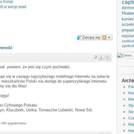
capt
e Polski
0 w wersji retail
darmo
Huawe
koniec
oczek
prepai
regula
Zaloguj się
szybko
zgodno
tywność
-2
sat .powiem ,że jest się czym pochwalić.
je się w zasięgu najszybszego mobilnego Internetu na świecie
Arch
6% mieszkańców Polski ma dostęp do superszybkiego Internetu
my się dla Was!
Paź
Kwi
ięgu!
Ma
tu Cyfrowego Polsatu:
Sty
yn, Kluczbork, Ustka, Tomaszów Lubelski, Nowa Sól,
Sie
Cze
 597 tygodni temu
Ma
Kwi