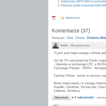
Zakłócenia UMTS 900 na wschodzi
Pierwszy polski unboxing Nokii N90
Wiadomości
Komentarze
(
37
)
Sortuj po:
Data
Ocena
Ostatnia Ak
mario
·
598 tygodni temu
To jest pod mapa zasięgu cyfrowy pol
Już 66.7% mieszkańców Polski znajdu
- Internetu w technologii LTE, a 99.
Cyfrowego Polsatu - HSPA+. Rozwija
Cyfrowy Polsat - jesteś w naszym zas
Nowe miejscowości w zasięgu Interne
Suwałki, Zambrów, Sochaczew, Ciesz
Lubliniec, Brodnica.
2 odpowiedzi
Odpowiedz
·
aktywny