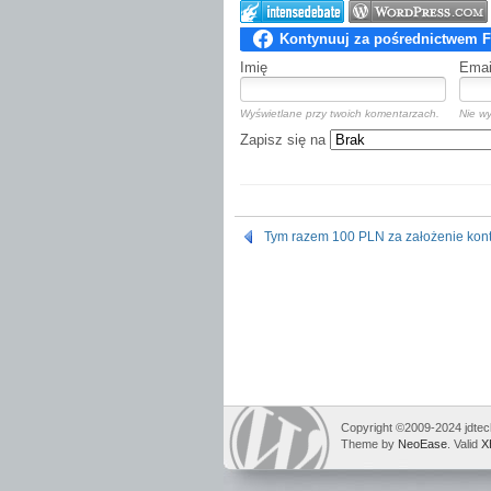
Imię
Emai
Wyświetlane przy twoich komentarzach.
Nie wy
Zapisz się na
Tym razem 100 PLN za założenie kon
Copyright ©2009-2024 jdtech
Theme by
NeoEase
. Valid
X