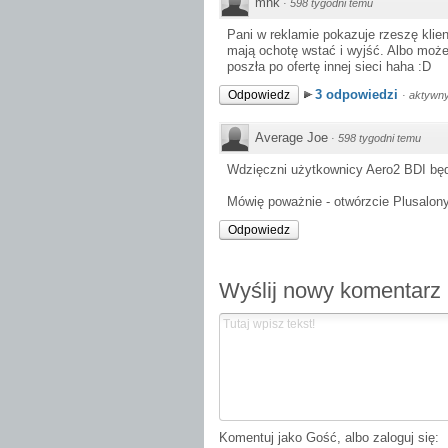
mnk
·
598 tygodni temu
Pani w reklamie pokazuje rzeszę klien
mają ochotę wstać i wyjść. Albo może 
poszła po ofertę innej sieci haha :D
3 odpowiedzi
Odpowiedz
·
aktywny
Average Joe
·
598 tygodni temu
Wdzięczni użytkownicy Aero2 BDI będ
Mówię poważnie - otwórzcie Plusalony
Odpowiedz
Wyślij nowy komentarz
Komentuj jako Gość, albo zaloguj się: