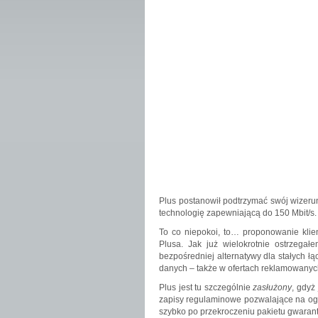
Plus postanowił podtrzymać swój wizerun
technologię zapewniającą do 150 Mbit/s.
To co niepokoi, to… proponowanie klie
Plusa. Jak już wielokrotnie ostrzeg
bezpośredniej alternatywy dla stałych łą
danych – także w ofertach reklamowanyc
Plus jest tu szczególnie
zasłużony
, gdyż
zapisy regulaminowe pozwalające na ogr
szybko po przekroczeniu pakietu gwarant