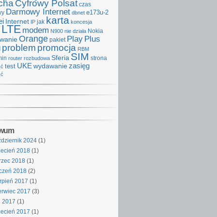
cha
Cyfrowy Polsat
czas
Darmowy Internet
e173u-2
wy
dbnet
karta
i
Internet
IP
jak
koncesja
LTE
modem
Nokia
N900
nie działa
Orange
Play
Plus
iwanie
pakiet
problem
promocja
d
RBM
SIM
Sferia
min
strona
router
rozbudowa
UKE
wydawanie
zasięg
test
ść
ść
iwum
dziernik 2024
(1)
ecień 2018
(1)
rzec 2018
(1)
czeń 2018
(2)
rpień 2017
(1)
rwiec 2017
(3)
j 2017
(1)
ecień 2017
(1)