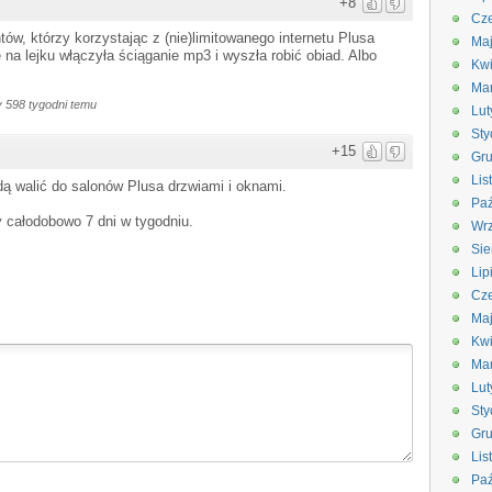
+8
Cze
tów, którzy korzystając z (nie)limitowanego internetu Plusa
Ma
na lejku włączyła ściąganie mp3 i wyszła robić obiad. Albo
Kwi
Ma
 598 tygodni temu
Lut
Sty
+15
Gru
Lis
ą walić do salonów Plusa drzwiami i oknami.
Paź
 całodobowo 7 dni w tygodniu.
Wrz
Sie
Lip
Cze
Ma
Kwi
Ma
Lut
Sty
Gru
Lis
Paź