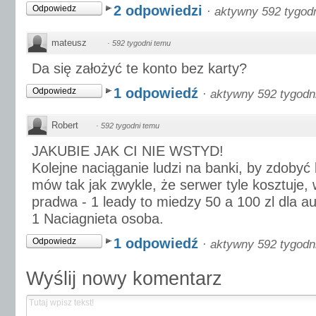
2 odpowiedzi
Odpowiedz
·
aktywny 592 tygod
mateusz
·
592 tygodni temu
Da się założyć te konto bez karty?
1 odpowiedź
Odpowiedz
·
aktywny 592 tygodn
Robert
·
592 tygodni temu
JAKUBIE JAK CI NIE WSTYD!
Kolejne naciąganie ludzi na banki, by zdobyć k
mów tak jak zwykle, że serwer tyle kosztuje, 
pradwa - 1 leady to miedzy 50 a 100 zl dla a
1 Naciagnieta osoba.
1 odpowiedź
Odpowiedz
·
aktywny 592 tygodn
Wyślij nowy komentarz