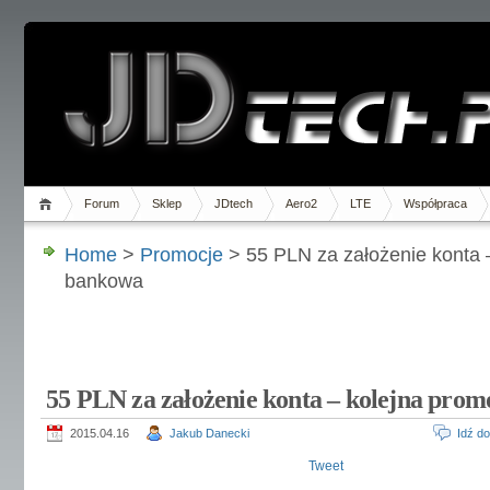
Forum
Sklep
JDtech
Aero2
LTE
Współpraca
Home
>
Promocje
> 55 PLN za założenie konta 
bankowa
55 PLN za założenie konta – kolejna pro
2015.04.16
Jakub Danecki
Idź d
Tweet