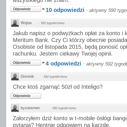
wszystkiego nie znam.
10 odpowiedzi
Odpowiedz
·
aktywny 590 tygo
Wojtax
·
592 tygodni temu
Jakub napisz o podwyżkach opłat za konto i k
Meritum Bank. Czy Ci którzy obecnie posiada
Osobiste od listopada 2015, będą ponosić op
rachunku. Jestem ciekawy Twojej opinii.
4 odpowiedzi
Odpowiedz
·
aktywny 592 tygod
Dominik
·
592 tygodni temu
Chce ktoś zgarnąć 50zł od Inteligo?
Odpowiedz
byznesmen
·
592 tygodni temu
Załorzyłem dziź konto w t-mobile ósłógi bang
pytania? Hentnie odpowiem na karzde.