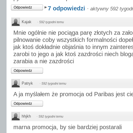
7 odpowiedzi
Odpowiedz
·
aktywny 592 tygod
Kajak
·
592 tygodni temu
Mnie ogólnie nie pociąga parę złotych za zało
pilnowanie coby wszystkich formalności dopeł
jak ktoś dokładnie objaśnia to innym zainter
zarobi to jego a jak ktoś zazdrości niech bloga
zarabia a nie zazdrości
Odpowiedz
Patryk
·
592 tygodni temu
A ja myślałem że promocja od Paribas jest ci
Odpowiedz
hhjkh
·
592 tygodni temu
marna promocja, by sie bardziej postarali