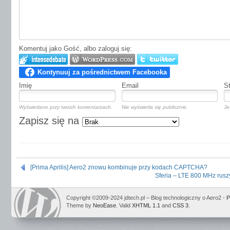
Komentuj jako Gość, albo zaloguj się:
Imię
Email
S
Wyświetlane przy twoich komentarzach.
Nie wyświetla się publicznie.
Je
Zapisz się na
[Prima Aprilis] Aero2 znowu kombinuje przy kodach CAPTCHA?
Sferia – LTE 800 MHz ruszy
Copyright ©2009-2024 jdtech.pl – Blog technologiczny o Aero2 -
P
Theme by
NeoEase
. Valid
XHTML 1.1
and
CSS 3
.