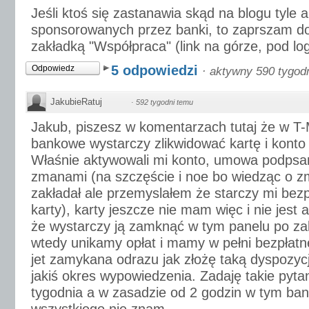
Jeśli ktoś się zastanawia skąd na blogu tyle 
sponsorowanych przez banki, to zaprszam do
zakładką "Współpraca" (link na górze, pod lo
5 odpowiedzi
Odpowiedz
·
aktywny 590 tygod
JakubieRatuj
·
592 tygodni temu
Jakub, piszesz w komentarzach tutaj że w T-
bankowe wystarczy zlikwidować kartę i konto 
Właśnie aktywowali mi konto, umowa podpsa
zmanami (na szczęście i noe bo wiedząc o z
zakładał ale przemyslałem że starczy mi bezp
karty), karty jeszcze nie mam więc i nie jes
że wystarczy ją zamknąć w tym panelu po za
wtedy unikamy opłat i mamy w pełni bezpłatne
jet zamykana odrazu jak złożę taką dyspozycję
jakiś okres wypowiedzenia. Zadaję takie pyta
tygodnia a w zasadzie od 2 godzin w tym ban