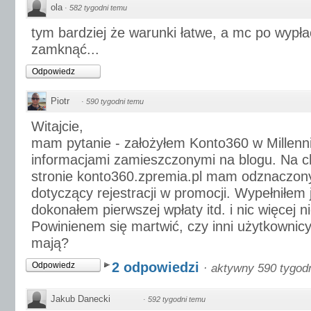
ola
·
582 tygodni temu
tym bardziej że warunki łatwe, a mc po wypł
zamknąć...
Odpowiedz
Piotr
·
590 tygodni temu
Witajcie,
mam pytanie - założyłem Konto360 w Millen
informacjami zamieszczonymi na blogu. Na c
stronie konto360.zpremia.pl mam odznaczony
dotyczący rejestracji w promocji. Wypełniłem 
dokonałem pierwszej wpłaty itd. i nic więcej n
Powinienem się martwić, czy inni użytkownicy
mają?
2 odpowiedzi
Odpowiedz
·
aktywny 590 tygod
Jakub Danecki
·
592 tygodni temu