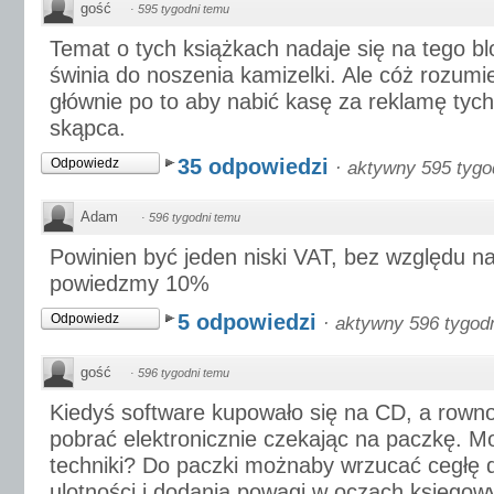
gość
·
595 tygodni temu
Temat o tych książkach nadaje się na tego b
świnia do noszenia kamizelki. Ale cóż rozum
głównie po to aby nabić kasę za reklamę tych
skąpca.
35 odpowiedzi
Odpowiedz
·
aktywny 595 tygo
Adam
·
596 tygodni temu
Powinien być jeden niski VAT, bez względu na
powiedzmy 10%
5 odpowiedzi
Odpowiedz
·
aktywny 596 tygod
gość
·
596 tygodni temu
Kiedyś software kupowało się na CD, a rown
pobrać elektronicznie czekając na paczkę. Mo
techniki? Do paczki możnaby wrzucać cegłę d
ulotności i dodania powagi w oczach księgow