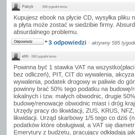
Patryk
·
596 tygodni temu
Kupujesz ebook na płycie CD, wysyłka pliku na
a płyta może zostać w siedzibie firmy. Absur
absurdalnego problemu.
3 odpowiedzi
Odpowiedz
·
aktywny 595 tygod
ehh
·
595 tygodni temu
Powinna być 1 stawka VAT na wszystko(płaci
bez odliczeń), PIT, CIT do wywalenia, akcyza
wywalenia, podatek drogowy w paliwie do gó
powinny brać 50% tego podatku na budowę/r
lokalnych i tzw. małych obwodnic, drugie 50
budowę/renowacje obwodnic miast i dróg kra
Urzędy pracy do likwidacji, ZUS, KRUS, NF
likwidacji. Urząd skarbowy 1/5 tego co dziś (n
podatków które obsługiwał, a VAT się diametra
Emerytury z budżetu, pracujący odkładają ja