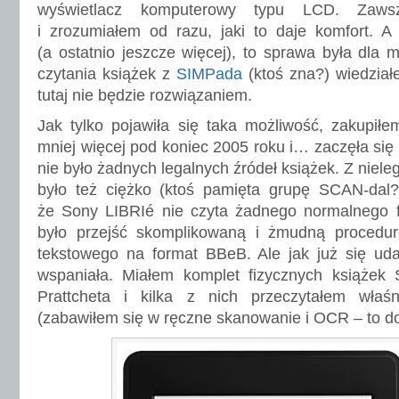
wyświetlacz komputerowy typu LCD. Zaw
i zrozumiałem od razu, jaki to daje komfort. 
(a ostatnio jeszcze więcej), to sprawa była dla 
czytania książek z
SIMPada
(ktoś zna?) wiedzia
tutaj nie będzie rozwiązaniem.
Jak tylko pojawiła się taka możliwość, zakupiłe
mniej więcej pod koniec 2005 roku i… zaczęła się
nie było żadnych legalnych źródeł książek. Z niele
było też ciężko (ktoś pamięta grupę SCAN-dal?
że Sony LIBRIé nie czyta żadnego normalnego f
było przejść skomplikowaną i żmudną procedu
tekstowego na format BBeB. Ale jak już się uda
wspaniała. Miałem komplet fizycznych książek 
Prattcheta i kilka z nich przeczytałem właś
(zabawiłem się w ręczne skanowanie i OCR – to do