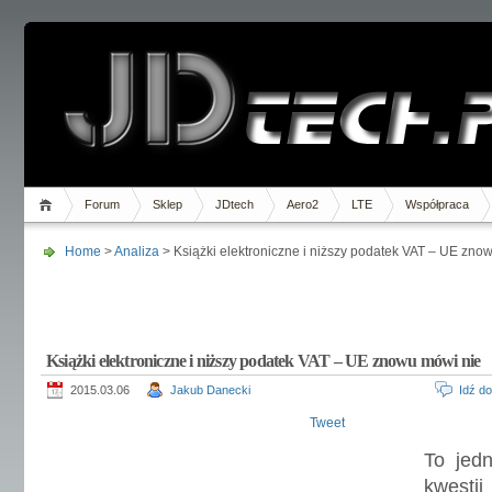
Forum
Sklep
JDtech
Aero2
LTE
Współpraca
Home
>
Analiza
> Książki elektroniczne i niższy podatek VAT – UE zno
Książki elektroniczne i niższy podatek VAT – UE znowu mówi nie
2015.03.06
Jakub Danecki
Idź d
Tweet
To jedn
kwestii