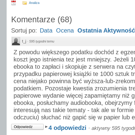
Analiza
Komentarze
(
68
)
Sortuj po:
Data
Ocena
Ostatnia Aktywność
t_j
·
595 tygodni temu
Z powodu większego podatku dochód z egze
koszt jego istnienia tez jest mniejszy. Jeżeli
ebooka to zapłaci i skopiuje z serwera na czy
przypadku papierowej książki te 1000 sztuk 
cena niejako powinna być wyższa-lub-zrek
podatkiem. Pozostaje kwestia zrozumienia tre
papierowe wydanie więcej zapamiętamy niż 
ebooka, posłuchamy audiobooka, obejrzymy fi
interesują nas takie tematy - tak ale w formie
odczuciu) słuchać niż gapić się w papier lub e
4 odpowiedzi
Odpowiedz
·
aktywny 595 tygod