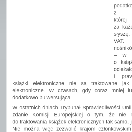
podatk
z 
której
za każ
słyszę.
VAT, k
nośnikó
– w t
o ksią
ociężał
i praw
książki elektroniczne nie są traktowane jak
elektroniczne. W czasach, gdy coraz mniej lu
dodatkowo bulwersująca.
W ostatnich dniach Trybunał Sprawiedliwości Unii 
zdanie Komisji Europejskiej o tym, że nie
do traktowania książek elektronicznych tak samo, 
Nie można więc zezwolić krajom członkowskim