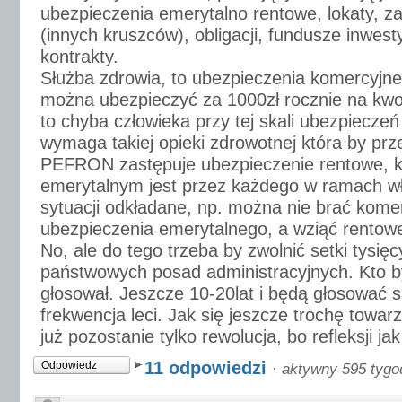
ubezpieczenia emerytalno rentowe, lokaty, za
(innych kruszców), obligacji, fundusze inwesty
kontrakty.
Służba zdrowia, to ubezpieczenia komercyjn
można ubezpieczyć za 1000zł rocznie na kwo
to chyba człowieka przy tej skali ubezpiecze
wymaga takiej opieki zdrowotnej która by prz
PEFRON zastępuje ubezpieczenie rentowe, k
emerytalnym jest przez każdego w ramach wł
sytuacji odkładane, np. można nie brać kome
ubezpieczenia emerytalnego, a wziąć rentow
No, ale do tego trzeba by zwolnić setki tysięcy
państwowych posad administracyjnych. Kto b
głosował. Jeszcze 10-20lat i będą głosować s
frekwencja leci. Jak się jeszcze trochę towar
już pozostanie tylko rewolucja, bo refleksji ja
11 odpowiedzi
Odpowiedz
·
aktywny 595 tygo