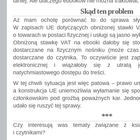
taniej. Ale dlaczego ebooków nie można traktować
Skąd ten problem
Aż mam ochotę porównać to do sprawa słyn
W zapisach UE dotyczących obniżonej stawki 
o towarach w postaci fizycznej i usługi są jasno wy
Obniżoną stawkę VAT na ebooki dałoby się st
dostarczane na fizycznym nośniku (może czas
dostarczane do czytnika. To oczywiście jest zap
elektronicznej i wiązałoby się z utratą 
natychmiastowego dostępu do treści.
W tej chwili sytuacja jest więc patowa – prawo u
a konstrukcja UE uniemożliwia wyłamanie się sp
członkowskim pod groźbą poważnych kar. Jednocz
udało się ruszyć tej sprawy.
***
Czy interesują was tematy związane z ksią
i czytnikami?