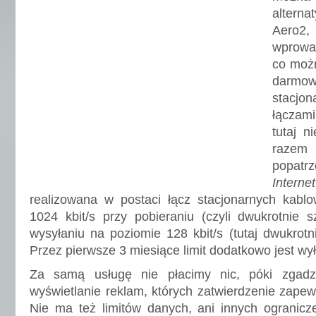
altern
Aero2,
wprowa
co moż
darm
stacjo
łączam
tutaj n
razem
popatr
Intern
realizowana w postaci łącz stacjonarnych kablo
1024 kbit/s przy pobieraniu (czyli dwukrotnie s
wysyłaniu na poziomie 128 kbit/s (tutaj dwukrotn
Przez pierwsze 3 miesiące limit dodatkowo jest wy
Za samą usługę nie płacimy nic, póki zgad
wyświetlanie reklam, których zatwierdzenie zapew
Nie ma też limitów danych, ani innych ogranicz