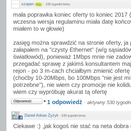
szopen
·
530 tygodni temu
65p
mała poprawka koniec oferty to koniec 2017 
wczesna wersja regulaminu miała datę końco
miałem to w głowie)
zasięg można sprawdzić na stronie oferty, ja
załapałem na "czysty Ethernet" (w/g sąsiadów
światłowód), ponieważ 1Mbps mnie nie zado
przegadać sprawę z jakimś konsultantem ma
rejon - po 3 m-cach chciałbym zmienić ofert
(choćby 10-20Mbps, bo 100Mbps "nie jest mi
potrzebne"), nie wiem czy promocje nie kolid
wiem czy wypróbuję akurat tą ofertę
1 odpowiedź
Odpowiedz
·
aktywny 530 tygodn
Daniel Adrian Żyżyk
·
530 tygodni temu
Ciekawe :) ,jak kogoś nie stać na neta dobra 