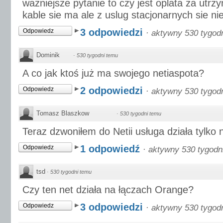
wazniejsze pytanie to czy jest oplata za utrzy
kable sie ma ale z uslug stacjonarnych sie ni
3 odpowiedzi
Odpowiedz
·
aktywny 530 tygod
Dominik
·
530 tygodni temu
A co jak ktoś już ma swojego netiaspota?
2 odpowiedzi
Odpowiedz
·
aktywny 530 tygod
Tomasz Blaszkow
·
530 tygodni temu
Teraz dzwoniłem do Netii usługa działa tylko n
1 odpowiedź
Odpowiedz
·
aktywny 530 tygodn
tsd
·
530 tygodni temu
Czy ten net działa na łączach Orange?
3 odpowiedzi
Odpowiedz
·
aktywny 530 tygod