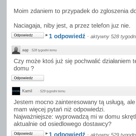
Moim zdaniem to przypadek do zgloszenia d
Naciagaja, niby jest, a przez telefon juz nie.
1 odpowiedź
Odpowiedz
·
aktywny 528 tygodn
aąę
·
528 tygodni temu
Czy może ktoś już się pochwalić działaniem te
domu ?
Odpowiedz
Kamil
·
529 tygodni temu
Jestem mocno zainteresowany tą usługą, ale
mam więcej pytań niż odpowiedzi.
Najważniejsze: wyprowadzą mi w domu skręt
aktualnie od osiedlowego dostawcy?
1 odpowiedź
Odpowiedz
·
aktywny 529 tygodn