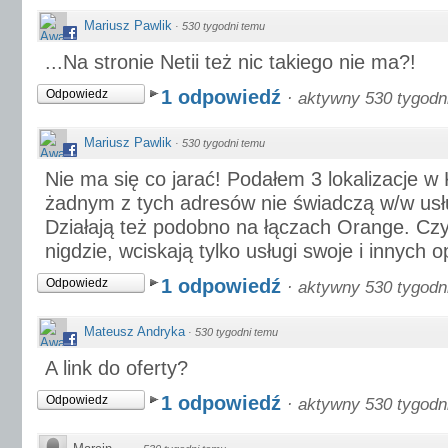
Mariusz Pawlik
·
530 tygodni temu
...Na stronie Netii też nic takiego nie ma?!
1 odpowiedź
Odpowiedz
·
aktywny 530 tygodn
Mariusz Pawlik
·
530 tygodni temu
Nie ma się co jarać! Podałem 3 lokalizacje w 
żadnym z tych adresów nie świadczą w/w usłu
Działają też podobno na łączach Orange. Czyl
nigdzie, wciskają tylko usługi swoje i innych 
1 odpowiedź
Odpowiedz
·
aktywny 530 tygodn
Mateusz Andryka
·
530 tygodni temu
A link do oferty?
1 odpowiedź
Odpowiedz
·
aktywny 530 tygodn