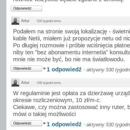
Odpowiedz
Artur
·
530 tygodni temu
Podałem na stronie swoją lokalizację - świetn
kable Netii, miałem już propozycje netu od nic
Po długiej rozmowie i próbie wciśnięcia płatne
niby ten "bez abonamentu internetia" konsulta
mnie nie może być, bo nie ma światłowodu.
1 odpowiedź
Odpowiedz
·
aktywny 530 tygodn
Artur
·
530 tygodni temu
W regulaminie jest opłata za dzierżawę urzą
okresie rozliczeniowym, 10 zł/m-c.
Ciekawe, czy można zastosować inny ruter, b
mówi o takiej możliwości
1 odpowiedź
Odpowiedz
·
aktywny 530 tygodn