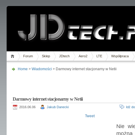
Forum
Sklep
JDtech
Aero2
LTE
Współpraca
Home
>
Wiadomości
> Darmowy internet stacjonarny w Netii
Darmowy internet stacjonarny w Netii
2016.06.06
Jakub Danecki
Idź d
Tweet
Nie wi
można 