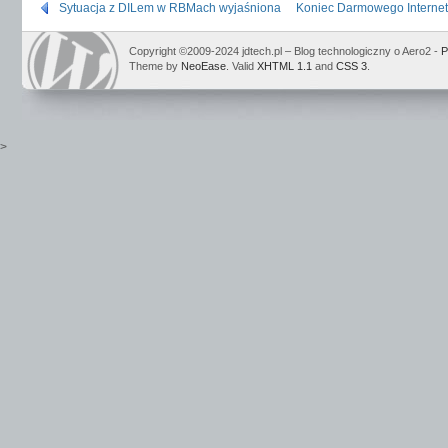
Sytuacja z DILem w RBMach wyjaśniona
Koniec Darmowego Internetu
Copyright ©2009-2024 jdtech.pl – Blog technologiczny o Aero2 -
P
Theme by
NeoEase
. Valid
XHTML 1.1
and
CSS 3
.
>