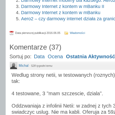
Darmowy Internet mobilny dla każdego: Aero
Darmowy Internet z kontem w mBanku II
Darmowy Internet z kontem w mBanku
Aero2 – czy darmowy internet działa za grani
Data pierwszej publikacji 2016.06.05
Wiadomości
Komentarze
(
37
)
Sortuj po:
Data
Ocena
Ostatnia Aktywność
Michal
·
528 tygodni temu
Wedlug strony netii, w testowanych (roznych) 
tak:
4 testowane, 3 "mam szczescie, dziala".
Oddzwaniaja z infolinii Netii: w zadnej z tych
swiadczyc uslug. Nie ma kabli. Oferuja za 59z