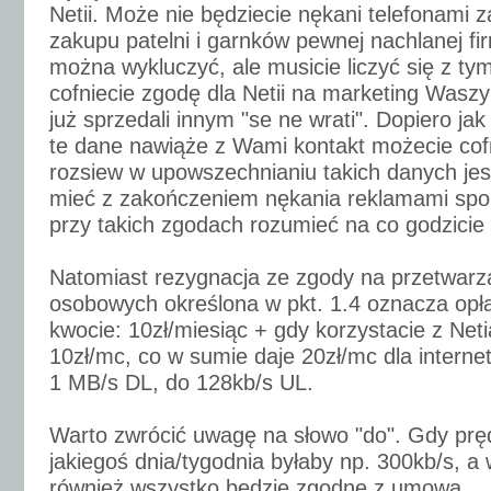
Netii. Może nie będziecie nękani telefonami 
zakupu patelni i garnków pewnej nachlanej fir
można wykluczyć, ale musicie liczyć się z ty
cofniecie zgodę dla Netii na marketing Waszy
już sprzedali innym "se ne wrati". Dopiero jak
te dane nawiąże z Wami kontakt możecie cof
rozsiew w upowszechnianiu takich danych jes
mieć z zakończeniem nękania reklamami spo
przy takich zgodach rozumieć na co godzicie 
Natomiast rezygnacja ze zgody na przetwarz
osobowych określona w pkt. 1.4 oznacza opła
kwocie: 10zł/miesiąc + gdy korzystacie z Net
10zł/mc, co w sumie daje 20zł/mc dla intern
1 MB/s DL, do 128kb/s UL.
Warto zwrócić uwagę na słowo "do". Gdy prę
jakiegoś dnia/tygodnia byłaby np. 300kb/s, a 
również wszystko będzie zgodne z umową.