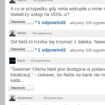
Marcin
·
530 tygodni temu
A co w przypadku gdy netia wykupiła u mnie n
świadczy usługi na VDSL-u?
1 odpowiedź
Odpowiedz
·
aktywny 530 tygodn
kill649
·
530 tygodni temu
Od Netii to trzeba się trzymać z daleka. Naw
1 odpowiedź
Odpowiedz
·
aktywny 530 tygodn
Kamil
·
530 tygodni temu
"Świetnie! Oferta Netii jest dostępna w podan
lokalizacji." - ciekawe, bo Netia na bank nie
kabli...
Odpowiedz
stacjonarny
·
530 tygodni temu