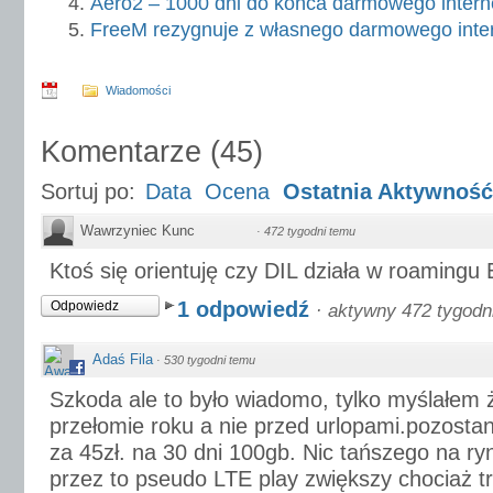
Aero2 – 1000 dni do końca darmowego intern
FreeM rezygnuje z własnego darmowego inte
Wiadomości
Komentarze
(
45
)
Sortuj po:
Data
Ocena
Ostatnia Aktywność
Wawrzyniec Kunc
·
472 tygodni temu
Ktoś się orientuję czy DIL działa w roamingu
1 odpowiedź
Odpowiedz
·
aktywny 472 tygodn
Adaś Fila
·
530 tygodni temu
Szkoda ale to było wiadomo, tylko myślałem 
przełomie roku a nie przed urlopami.pozostan
za 45zł. na 30 dni 100gb. Nic tańszego na ry
przez to pseudo LTE play zwiększy chociaż t