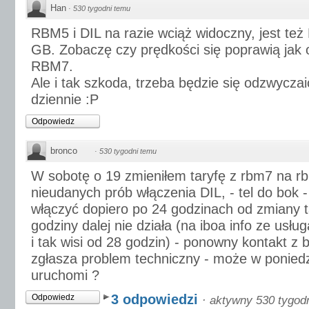
Han
·
530 tygodni temu
RBM5 i DIL na razie wciąż widoczny, jest też 
GB. Zobaczę czy prędkości się poprawią jak 
RBM7.
Ale i tak szkoda, trzeba będzie się odzwycza
dziennie :P
Odpowiedz
bronco
·
530 tygodni temu
W sobotę o 19 zmieniłem taryfę z rbm7 na rb
nieudanych prób włączenia DIL, - tel do bok 
włączyć dopiero po 24 godzinach od zmiany ta
godziny dalej nie działa (na iboa info ze usługa
i tak wisi od 28 godzin) - ponowny kontakt z 
zgłasza problem techniczny - może w poniedz
uruchomi ?
3 odpowiedzi
Odpowiedz
·
aktywny 530 tygod