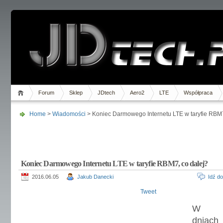
Forum
Sklep
JDtech
Aero2
LTE
Współpraca
Home
>
Wiadomości
> Koniec Darmowego Internetu LTE w taryfie RBM7
Koniec Darmowego Internetu LTE w taryfie RBM7, co dalej?
2016.06.05
Jakub Danecki
Idź d
Tweet
W os
dniach