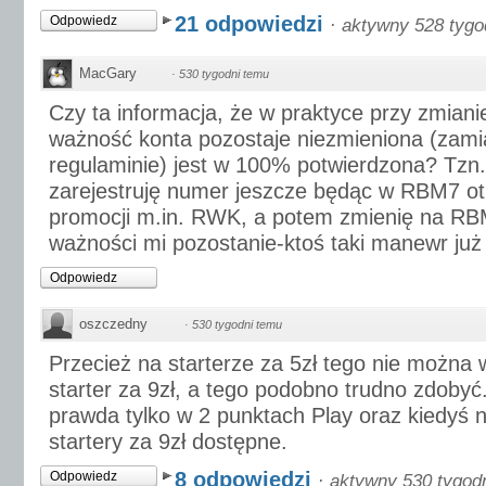
21 odpowiedzi
Odpowiedz
·
aktywny 528 tygo
MacGary
·
530 tygodni temu
Czy ta informacja, że w praktyce przy zmian
ważność konta pozostaje niezmieniona (zamia
regulaminie) jest w 100% potwierdzona? Tzn. 
zarejestruję numer jeszcze będąc w RBM7 ot
promocji m.in. RWK, a potem zmienię na RBM
ważności mi pozostanie-ktoś taki manewr ju
Odpowiedz
oszczedny
·
530 tygodni temu
Przecież na starterze za 5zł tego nie można 
starter za 9zł, a tego podobno trudno zdoby
prawda tylko w 2 punktach Play oraz kiedyś na 
startery za 9zł dostępne.
8 odpowiedzi
Odpowiedz
·
aktywny 530 tygod