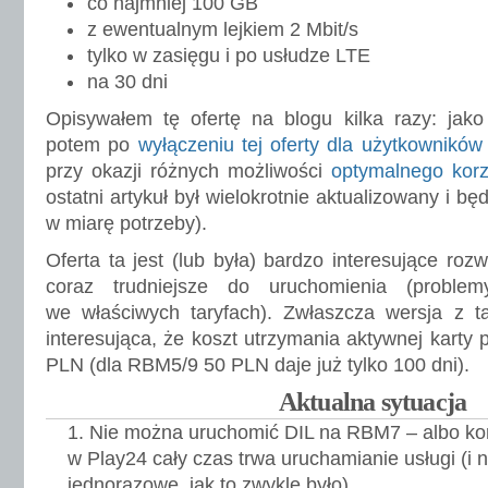
co najmniej 100 GB
z ewentualnym lejkiem 2 Mbit/s
tylko w zasięgu i po usłudze LTE
na 30 dni
Opisywałem tę ofertę na blogu kilka razy: jak
potem po
wyłączeniu tej oferty dla użytkowników
przy okazji różnych możliwości
optymalnego korzy
ostatni artykuł był wielokrotnie aktualizowany i b
w miarę potrzeby).
Oferta ta jest (lub była) bardzo interesujące ro
coraz trudniejsze do uruchomienia (proble
we właściwych taryfach). Zwłaszcza wersja z t
interesująca, że koszt utrzymania aktywnej karty 
PLN (dla RBM5/9 50 PLN daje już tylko 100 dni).
Aktualna sytuacja
Nie można uruchomić DIL na RBM7 – albo kom
w Play24 cały czas trwa uruchamianie usługi (i 
jednorazowe, jak to zwykle było).