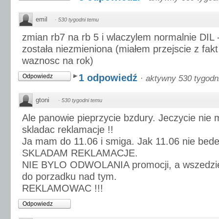
emil
·
530 tygodni temu
zmian rb7 na rb 5 i wlaczylem normalnie DIL
została niezmieniona (miałem przejscie z fak
waznosc na rok)
1 odpowiedź
Odpowiedz
·
aktywny 530 tygodn
gtoni
·
530 tygodni temu
Ale panowie pieprzycie bzdury. Jeczycie ni
skladac reklamacje !!
Ja mam do 11.06 i smiga. Jak 11.06 nie bede
SKLADAM REKLAMACJE.
NIE BYLO ODWOLANIA promocji, a wszedzie 
do porzadku nad tym.
REKLAMOWAC !!!
Odpowiedz