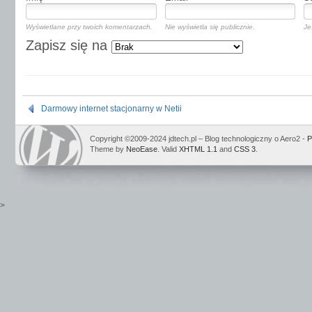
Wyświetlane przy twoich komentarzach.
Nie wyświetla się publicznie.
Je
Zapisz się na
Darmowy internet stacjonarny w Netii
Copyright ©2009-2024 jdtech.pl – Blog technologiczny o Aero2 -
P
Theme by
NeoEase
. Valid
XHTML 1.1
and
CSS 3
.
>