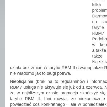
kilka
problem
Darmo
na sta
taryfi
RBM7
Podobn
w kom
a także
tak
Na szcz
działa bez zmian w taryfie RBM II (zwanej także
nie wiadomo jak to długi potrwa.
Nieoficjalnie (brak na to regulaminów i informacj
RBM7 usługa nie aktywuje się już od 1 czerwca. N
że w najbliższym czasie promocja skończyć si
taryfie RBM II. Inni mówią, że niekonieczni
powiedzieć coś konkretnego – ale w poniedziałe