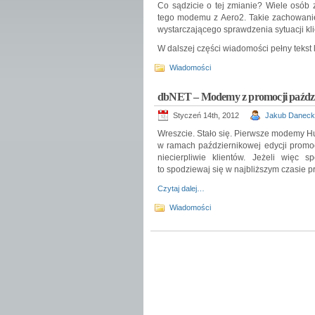
Co sądzicie o tej zmianie? Wiele osób
tego modemu z Aero2. Takie zachowanie
wystarczającego sprawdzenia sytuacji kl
W dalszej części wiadomości pełny tekst 
Wiadomości
dbNET – Modemy z promocji paździer
Styczeń 14th, 2012
Jakub Daneck
Wreszcie. Stało się. Pierwsze modemy 
w ramach październikowej edycji promoc
niecierpliwie klientów. Jeżeli więc 
to spodziewaj się w najbliższym czasie p
Czytaj dalej…
Wiadomości