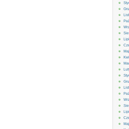
Sty
Gru
Lis
Paź
Wrz
Sie
Lip
Cze
Ma
Kwi
Ma
Lut
Sty
Gru
Lis
Paź
Wrz
Sie
Lip
Cze
Ma