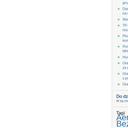
gru
Dar
na 
Wyc
TP-
rou
Plu
kon
Pro
MHz
Hua
Ora
za 
Ora
z p
Ora
Do dz
W tej ch
Tagi
Ae
Bez