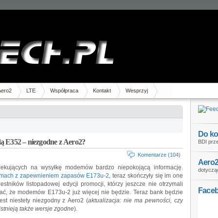
Aero2
LTE
Współpraca
Kontakt
Wesprzyj
Do ko
ą E352 – niezgodne z Aero2?
BDI prze
Komentarze (104)
Aero2
zekujących na wysyłkę modemów bardzo niepokojącą informację.
dotycząc
emach z zapewnieniem zapasów E173u-2
, teraz skończyły się im one
estników listopadowej edycji promocji, którzy jeszcze nie otrzymali
Face
ać, że modemów E173u-2 już więcej nie będzie. Teraz bank będzie
jest niestety niezgodny z Aero2 (
aktualizacja: nie ma pewności, czy
istnieją także wersje zgodne
).