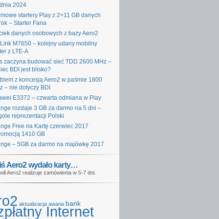
dnia 2024
mowe startery Play z 2+11 GB danych
rok – Starter Fana
iek danych osobowych z bazy Aero2
Link M7650 – kolejny udany mobilny
ter z LTE-A
s zaczyna budować sieć TDD 2600 MHz –
iec BDI jest blisko?
blem z koncesją Aero2 w paśmie 1800
 – nie dotyczy BDI
wei E3372 – czwarta odmiana w Play
nge rozdaje 3 GB za darmo na 5 dni –
gole reprezentacji Polski
nge Free na Kartę czerwiec 2017
romocją 1410 GB
nge – 5GB za darmo na majówkę 2017
iś Aero2 wydało karty…
wili Aero2 realizuje zamówienia w 5-7 dni.
ro2
bank
aktualizacja
awaria
płatny Internet