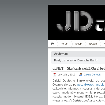
Forum
Sklep
JDtech
Archiwum
Posty oznaczone ‘Deutsche Bank’
dbNET – Skończyły się E173u-2, będ
Luty 24th, 2012
Jakub Danecki
Dzisiaj Deutsche Banko wysłał do oc
Okazuje się, że po
początkowych probl
całkowicie. Informacja rozesłana do ucz
swoich modemów, mogą w niej przeczyt
rozsyłał modem
Huawei E352
, który… 
wysłana wersja będzie zgodna czy nie – 