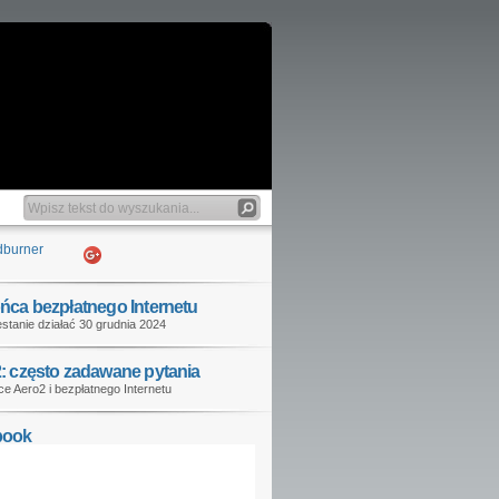
ńca bezpłatnego Internetu
stanie działać 30 grudnia 2024
: często zadawane pytania
e Aero2 i bezpłatnego Internetu
book