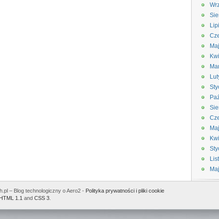
Wrz
Sie
Lip
Cze
Maj
Kwi
Ma
Lut
Sty
Paź
Sie
Cze
Ma
Kwi
Sty
Lis
Ma
.pl – Blog technologiczny o Aero2 -
Polityka prywatności i pliki cookie
HTML 1.1
and
CSS 3
.