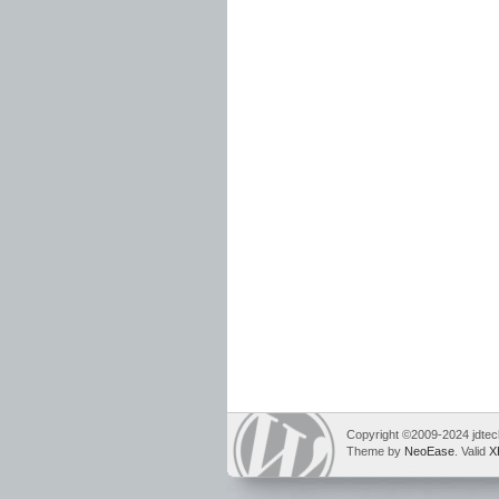
Copyright ©2009-2024 jdtech
Theme by
NeoEase
. Valid
X