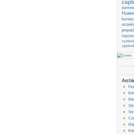
capt
darmo
Huawe
koniec
oczek
prepai
regula
szybko
zgodno
Arch
Paź
Kwi
Ma
Sty
Sie
Cze
Ma
Kwi