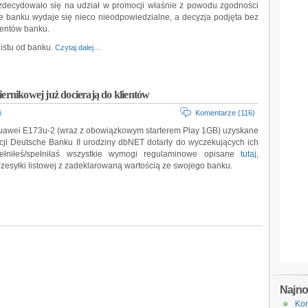
 zdecydowało się na udział w promocji właśnie z powodu zgodności
 banku wydaje się nieco nieodpowiedzialne, a decyzja podjęta bez
ientów banku.
listu od banku.
Czytaj dalej…
nikowej już docierają do klientów
i
Komentarze (116)
Huawei E173u-2 (wraz z obowiązkowym starterem Play 1GB) uzyskane
ji Deutsche Banku II urodziny dbNET dotarły do wyczekujących ich
spełniłeś/spełniłaś wszystkie wymogi regulaminowe opisane
tutaj
,
rzesyłki listowej z zadeklarowaną wartością ze swojego banku.
Najn
Kon