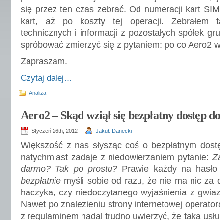
się przez ten czas zebrać. Od numeracji kart SIM
kart, aż po koszty tej operacji. Zebrałem t
technicznych i informacji z pozostałych spółek gr
spróbować zmierzyć się z pytaniem: po co Aero2 
Zapraszam.
Czytaj dalej…
Analiza
Aero2 – Skąd wziął się bezpłatny dostęp d
Styczeń 26th, 2012
Jakub Danecki
Większość z nas słysząc coś o bezpłatnym dostę
natychmiast zadaje z niedowierzaniem pytanie:
Z
darmo? Tak po prostu?
Prawie każdy na hasł
bezpłatnie
myśli sobie od razu, że nie ma nic za 
haczyka, czy niedoczytanego wyjaśnienia z gwia
Nawet po znalezieniu strony internetowej operator
z regulaminem nadal trudno uwierzyć, że taka usług