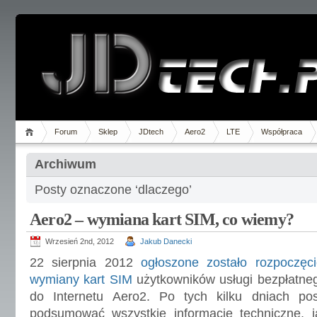
Forum
Sklep
JDtech
Aero2
LTE
Współpraca
Archiwum
Posty oznaczone ‘dlaczego’
Aero2 – wymiana kart SIM, co wiemy?
Wrzesień 2nd, 2012
Jakub Danecki
22 sierpnia 2012
ogłoszone zostało rozpoczęc
wymiany kart SIM
użytkowników usługi bezpłatne
do Internetu Aero2. Po tych kilku dniach po
podsumować wszystkie informacje techniczne, j